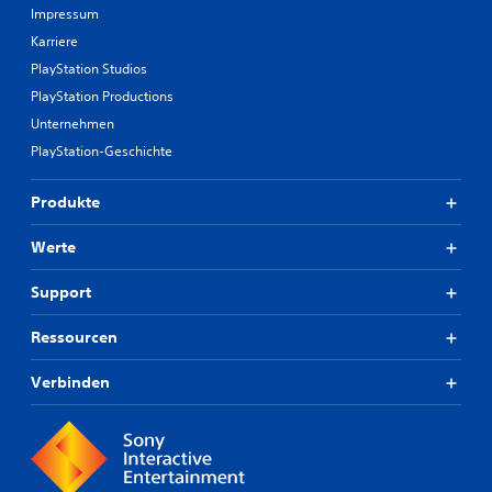
Impressum
Karriere
PlayStation Studios
PlayStation Productions
Unternehmen
PlayStation-Geschichte
Produkte
Werte
Support
Ressourcen
Verbinden