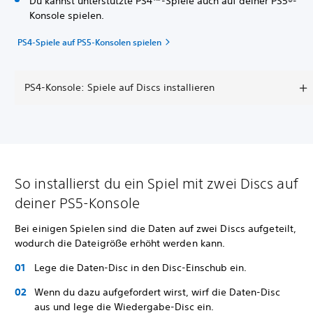
Du kannst unterstützte PS4™-Spiele auch auf deiner PS5®-
Konsole spielen.
PS4-Spiele auf PS5-Konsolen spielen
PS4-Konsole: Spiele auf Discs installieren
So installierst du ein Spiel mit zwei Discs auf
deiner PS5-Konsole
Bei einigen Spielen sind die Daten auf zwei Discs aufgeteilt,
wodurch die Dateigröße erhöht werden kann.
Lege die Daten-Disc in den Disc-Einschub ein.
Wenn du dazu aufgefordert wirst, wirf die Daten-Disc
aus und lege die Wiedergabe-Disc ein.