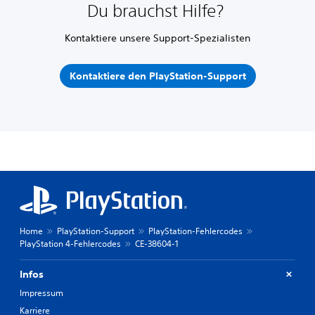
Du brauchst Hilfe?
Kontaktiere unsere Support-Spezialisten
Kontaktiere den PlayStation-Support
Home
PlayStation-Support
PlayStation-Fehlercodes
PlayStation 4-Fehlercodes
CE-38604-1
Infos
Impressum
Karriere