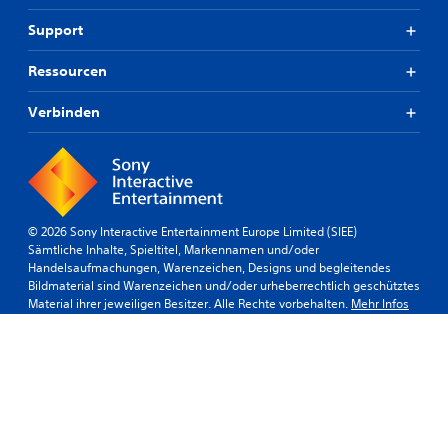
Support
Ressourcen
Verbinden
© 2026 Sony Interactive Entertainment Europe Limited (SIEE)
Sämtliche Inhalte, Spieltitel, Markennamen und/oder
Handelsaufmachungen, Warenzeichen, Designs und begleitendes
Bildmaterial sind Warenzeichen und/oder urheberrechtlich geschütztes
Material ihrer jeweiligen Besitzer. Alle Rechte vorbehalten.
Mehr Infos
Schweiz
Rechtliche
Datenschutzrichtlinien
Website-
Sitemap
Co
Hinweise
Nutzungsbedingungen
Ri