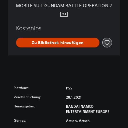
N
MOBILE SUIT GUNDAM BATTLE OPERATION 2
D
A
PS4
M
B
Kostenlos
A
T
T
Zu Bibliothek hinzufügen
L
E
O
P
E
R
A
T
Plattform:
PS5
I
O
Veröffentlichung:
28.1.2021
N
2
Herausgeber:
BANDAI NAMCO
ENTERTAINMENT EUROPE
Genres:
Action, Action