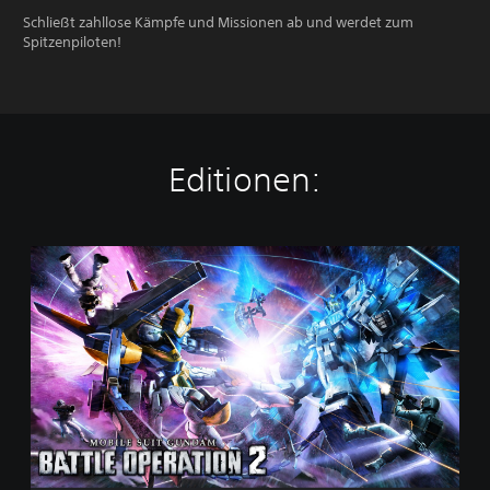
Schließt zahllose Kämpfe und Missionen ab und werdet zum
Spitzenpiloten!
Editionen:
M
O
B
I
L
E
S
U
I
T
G
U