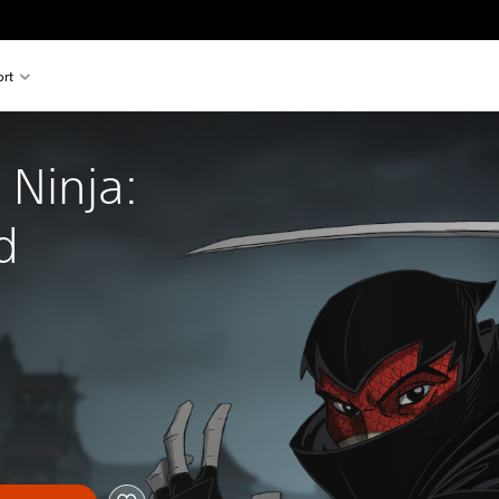
rt
 Ninja: 
d