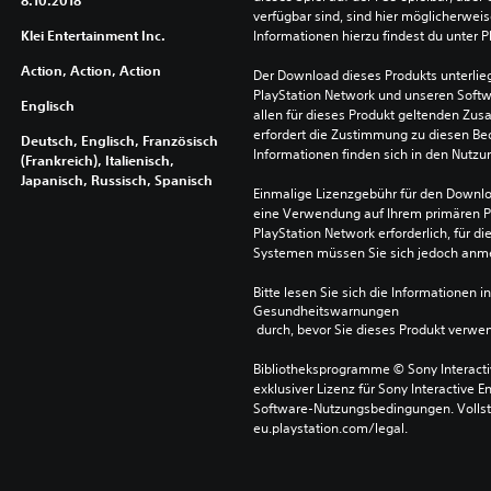
8.10.2018
verfügbar sind, sind hier möglicherweis
Klei Entertainment Inc.
Informationen hierzu findest du unter 
Action, Action, Action
Der Download dieses Produkts unterli
PlayStation Network und unseren Soft
Englisch
allen für dieses Produkt geltenden Zu
erfordert die Zustimmung zu diesen Be
Deutsch, Englisch, Französisch
Informationen finden sich in den Nutz
(Frankreich), Italienisch,
Japanisch, Russisch, Spanisch
Einmalige Lizenzgebühr für den Downlo
eine Verwendung auf Ihrem primären P
PlayStation Network erforderlich, für 
Systemen müssen Sie sich jedoch anm
Bitte lesen Sie sich die Informationen i
Gesundheitswarnungen
 durch, bevor Sie dieses Produkt verwe
Bibliotheksprogramme © Sony Interactive
exklusiver Lizenz für Sony Interactive E
Software-Nutzungsbedingungen. Vollst
eu.playstation.com/legal.