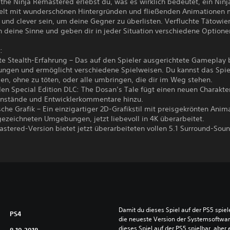
 the Ninja Remastered erlebst du, was es wirklich bedeutet, ein Ninja
Welt mit wunderschönen Hintergründen und fließenden Animationen 
nk und clever sein, um deine Gegner zu überlisten. Verfluchte Tätowi
 deine Sinne und geben dir in jeder Situation verschiedene Optione
:
te Stealth-Erfahrung – Das auf den Spieler ausgerichtete Gameplay 
ungen und ermöglicht verschiedene Spielweisen. Du kannst das Spie
en, ohne zu töten, oder alle umbringen, die dir im Weg stehen.
den Special Edition DLC: The Dosan’s Tale fügt einen neuen Charakte
nstände und Entwicklerkommentare hinzu.
sche Grafik – Ein einzigartiger 2D-Grafikstil mit preisgekrönten Anim
ezeichneten Umgebungen, jetzt liebevoll in 4K überarbeitet.
stered-Version bietet jetzt überarbeiteten vollen 5.1 Surround-Soun
Damit du dieses Spiel auf der PS5 spie
PS4
die neueste Version der Systemsoftware 
dieses Spiel auf der PS5 spielbar, aber 