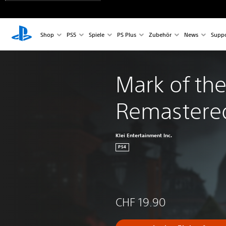
Shop
PS5
Spiele
PS Plus
Zubehör
News
Suppo
Mark of the
Remastere
Klei Entertainment Inc.
PS4
CHF 19.90