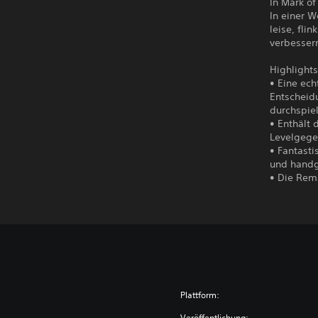
In Mark of
In einer 
leise, fli
verbessern
Highlights
• Eine ech
Entscheid
durchspiel
• Enthält 
Levelgege
• Fantasti
und handg
• Die Rema
Plattform:
Veröffentlichung: