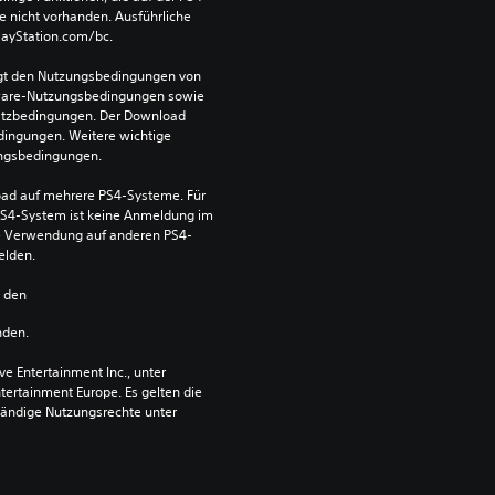
e nicht vorhanden. Ausführliche 
PlayStation.com/bc.
egt den Nutzungsbedingungen von 
ware-Nutzungsbedingungen sowie 
satzbedingungen. Der Download 
dingungen. Weitere wichtige 
ungsbedingungen.
ad auf mehrere PS4-Systeme. Für 
S4-System ist keine Anmeldung im 
die Verwendung auf anderen PS4-
elden.
n den 
nden.
 Entertainment Inc., unter 
ntertainment Europe. Es gelten die 
ändige Nutzungsrechte unter 