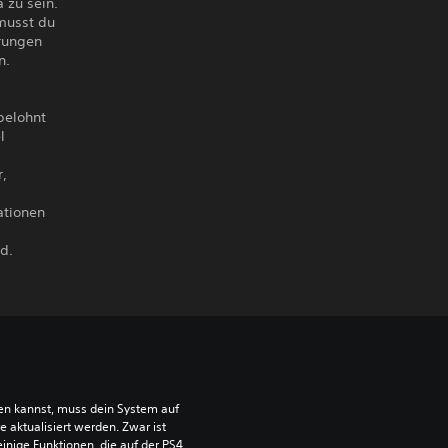
 zu sein.
musst du
erungen
n.
belohnt
l
r,
ationen
d.
len kannst, muss dein System auf 
aktualisiert werden. Zwar ist 
einige Funktionen, die auf der PS4 