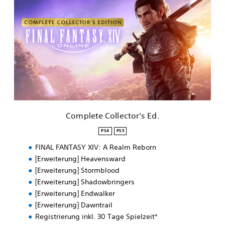
o
m
p
l
e
t
e
C
o
l
l
e
Complete Collector’s Ed.
c
t
PS4
PS5
o
FINAL FANTASY XIV: A Realm Reborn
r
’
[Erweiterung] Heavensward
s
[Erweiterung] Stormblood
E
[Erweiterung] Shadowbringers
d
[Erweiterung] Endwalker
.
[Erweiterung] Dawntrail
Registrierung inkl. 30 Tage Spielzeit*