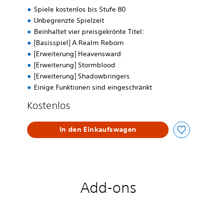
Spiele kostenlos bis Stufe 80
r
s
Unbegrenzte Spielzeit
i
Beinhaltet vier preisgekrönte Titel:
o
[Basisspiel] A Realm Reborn
n
[Erweiterung] Heavensward
[Erweiterung] Stormblood
[Erweiterung] Shadowbringers
Einige Funktionen sind eingeschränkt
Kostenlos
In den Einkaufswagen
Add-ons