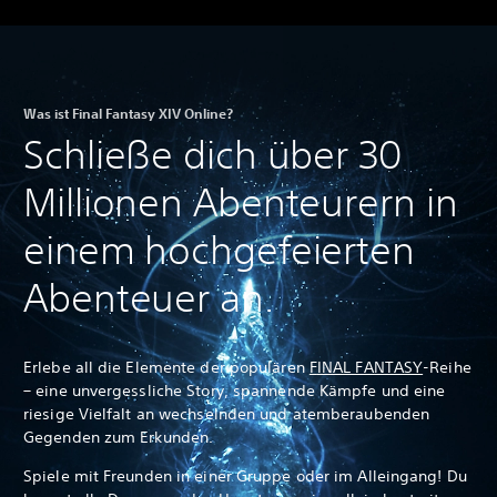
Was ist Final Fantasy XIV Online?
Schließe dich über 30
Millionen Abenteurern in
einem hochgefeierten
Abenteuer an.
Erlebe all die Elemente der populären
F
INAL FANTASY
-Reihe
– eine unvergessliche Story, spannende Kämpfe und eine
riesige Vielfalt an wechselnden und atemberaubenden
Gegenden zum Erkunden.
Spiele mit Freunden in einer Gruppe oder im Alleingang! Du