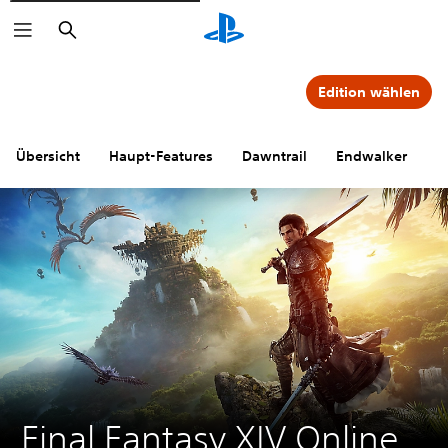
Suchen
Edition wählen
Übersicht
Haupt-Features
Dawntrail
Endwalker
S
Final Fantasy XIV Online