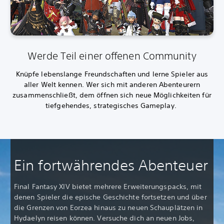
Werde Teil einer offenen Community
Knüpfe lebenslange Freundschaften und lerne Spieler aus
aller Welt kennen. Wer sich mit anderen Abenteurern
zusammenschließt, dem öffnen sich neue Möglichkeiten für
tiefgehendes, strategisches Gameplay.
Ein fortwährendes Abenteuer
Final Fantasy XIV bietet mehrere Erweiterungspacks, mit
denen Spieler die epische Geschichte fortsetzen und über
die Grenzen von Eorzea hinaus zu neuen Schauplätzen in
Hydaelyn reisen können. Versuche dich an neuen Jobs,