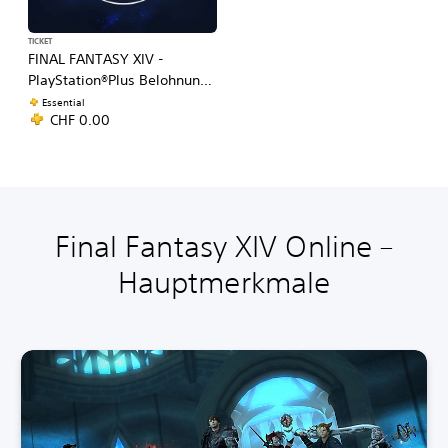
TICKET
FINAL FANTASY XIV -
PlayStation®Plus Belohnung:
Weiterer Ätheryt als
Essential
CHF 0.00
kostenloser Favorit (Juli -
September)
Final Fantasy XIV Online –
Hauptmerkmale