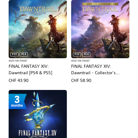
PS5
PS4
PS5
PS4
ADD-ON-PAKET
ADD-ON-PAKET
FINAL FANTASY XIV:
FINAL FANTASY XIV:
Dawntrail [PS4 & PS5]
Dawntrail - Collector’s
Edition [PS4 & PS5]
CHF 43.90
CHF 58.90