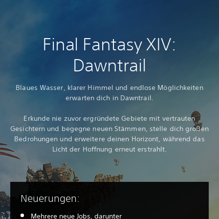
Final Fantasy XIV:
Dawntrail
Blaues Wasser, klarer Himmel und endlose Möglichkeiten
erwarten dich in Dawntrail.
Erkunde nie zuvor ergründete Gebiete mit vertrauten
Gesichtern und begegne neuen Stämmen, stelle dich großen
Bedrohungen und erweitere deinen Horizont, während das
Licht der Hoffnung erneut erstrahlt.
Neuerungen:
Mehrere neue Jobs, darunter