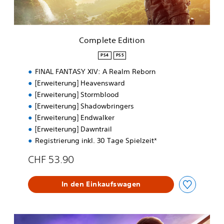
d
i
t
i
Complete Edition
o
n
PS4
PS5
FINAL FANTASY XIV: A Realm Reborn
[Erweiterung] Heavensward
[Erweiterung] Stormblood
[Erweiterung] Shadowbringers
[Erweiterung] Endwalker
[Erweiterung] Dawntrail
Registrierung inkl. 30 Tage Spielzeit*
CHF 53.90
In den Einkaufswagen
C