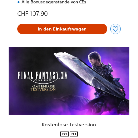
Alle Bonusgegenstände von CEs
CHF 107.90
In den Einkaufswagen
K
o
s
t
e
n
l
o
s
e
T
e
s
Kostenlose Testversion
t
v
PS4
PS5
e