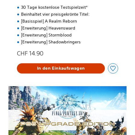
30 Tage kostenlose Testspielzeit*
Beinhaltet vier preisgekrönte Titel:
[Basisspiel] A Realm Reborn
[Erweiterung] Heavensward
[Erweiterung] Stormblood
[Erweiterung] Shadowbringers
CHF 14.90
In den Einkaufswagen
P
S
5
U
p
g
r
a
d