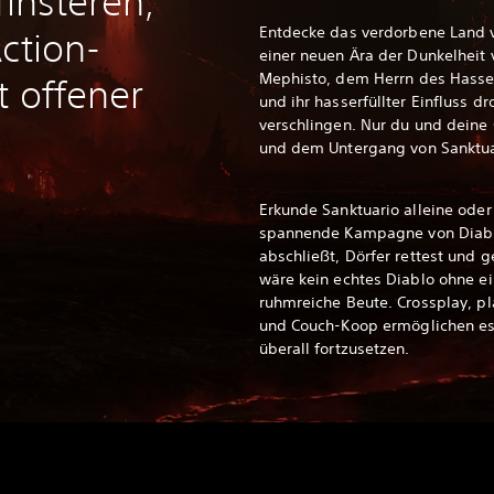
finsteren,
Entdecke das verdorbene Land v
ction-
einer neuen Ära der Dunkelheit v
Mephisto, dem Herrn des Hasses
t offener
und ihr hasserfüllter Einfluss dr
verschlingen. Nur du und deine 
und dem Untergang von Sanktua
Erkunde Sanktuario alleine oder
spannende Kampagne von Diabl
abschließt, Dörfer rettest und 
wäre kein echtes Diablo ohne 
ruhmreiche Beute. Crossplay, pl
und Couch-Koop ermöglichen es 
überall fortzusetzen.