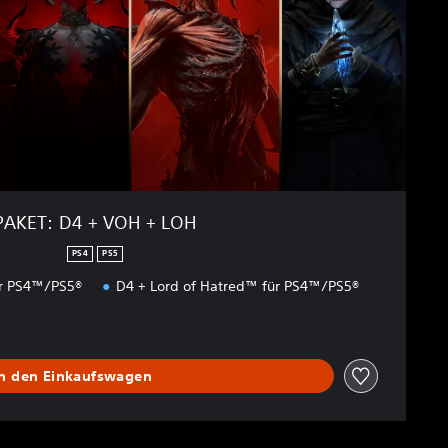
PAKET: D4 + VOH + LOH
PS4
PS5
ür PS4™/PS5®
D4 + Lord of Hatred™ für PS4™/PS5®
In den Einkaufswagen