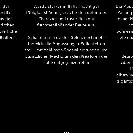
l der
Werde stärker mithilfe mächtiger
Der Absc
nflikt
Fähigkeitsbäume, erstelle den optimalen
Anfang.
us der
Charakter und rüste dich mit
neuer 
 drohen
furchteinflößender Beute aus.
v
Die Hölle
Schwieri
fhalten?
Schalte am Ende des Spiels noch mehr
Tiefe un
individuelle Anpassungsmöglichkeiten
frei – mit zahllosen Spezialisierungen und
zusätzlicher Macht, um den Kreaturen der
Begib
Hölle entgegenzutreten.
Abent
T
albtrau
gigantis