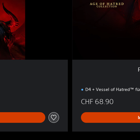
+
V
O
H
+
L
O
H
D4 + Vessel of Hatred™ f
CHF 68.90