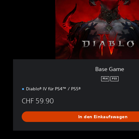
Base Game
PS4
PS5
Diablo® IV für PS4™ / PS5®
CHF 59.90
In den Einkaufswagen