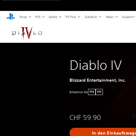
Shop
PS5
Spiele
PS Plus
Zubehör
News
Support
Diablo IV
Blizzard Entertainment, Inc.
Erhältlich für
PS4
PS5
CHF 59.90
In den Einkaufswag