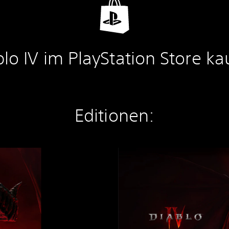
blo IV im PlayStation Store ka
Editionen:
P
A
K
E
T
:
D
4