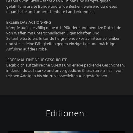
Gräbern von Gizeh – fahre den Nil hinab und kämpfe gegen
gefährliche uralte Bünde und wilde Bestien, während du dieses
gigantische und unberechenbare Land erkundest.
ERLEBE DAS ACTION-RPG
Kämpfe auf eine völlig neue Art. Plündere und benutze Dutzende
von Waffen mit unterschiedlichen Eigenschaften und
Seltenheitsstufen. Erkunde tiefgreifende Fortschrittsmechaniken
und stelle deine Fähigkeiten gegen einzigartige und mächtige
Anführer auf die Probe.
JEDES MAL EINE NEUE GESCHICHTE
Begib dich auf zahlreiche Quests und erlebe packende Geschichten,
in denen du auf starke und unvergessliche Charaktere triffst – von
reichen Adeligen bis hin zu verzweifelten Ausgestoßenen.
Editionen: