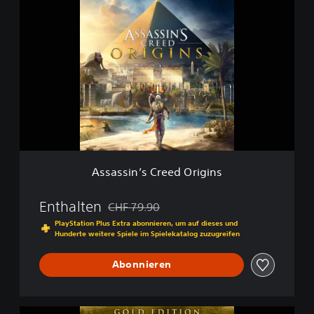
A
s
s
a
s
s
i
n
’
s
C
r
e
Assassin’s Creed Origins
e
d
O
Enthalten
CHF 79.90
Preisnachlass gegenüber dem Originalpreis
r
PlayStation Plus Extra abonnieren, um auf dieses und
i
Hunderte weitere Spiele im Spielekatalog zuzugreifen
g
i
Abonnieren
n
s
G