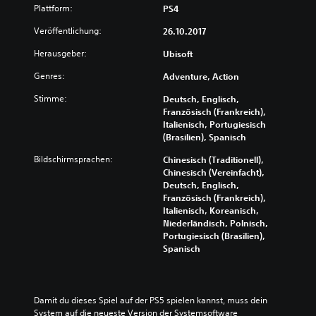
l
Plattform:
PS4
u
Veröffentlichung:
x
26.10.2017
e
Herausgeber:
Ubisoft
E
d
Genres:
Adventure, Action
i
t
Stimme:
Deutsch, Englisch,
i
Französisch (Frankreich),
Italienisch, Portugiesisch
o
(Brasilien), Spanisch
n
Bildschirmsprachen:
Chinesisch (Traditionell),
Chinesisch (Vereinfacht),
Deutsch, Englisch,
Französisch (Frankreich),
Italienisch, Koreanisch,
Niederländisch, Polnisch,
Portugiesisch (Brasilien),
Spanisch
Damit du dieses Spiel auf der PS5 spielen kannst, muss dein 
System auf die neueste Version der Systemsoftware 