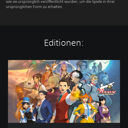
wie sie ursprünglich veröffentlicht wurden, um die Spiele in ihrer
ursprünglichen Form zu erhalten.
Editionen:
A
p
o
l
l
o
J
u
s
t
i
c
e