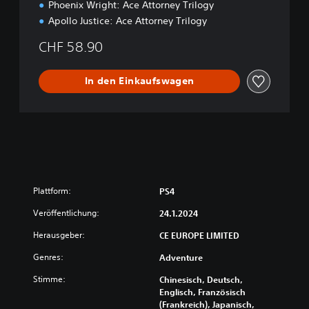
Phoenix Wright: Ace Attorney Trilogy
a
Apollo Justice: Ace Attorney Trilogy
m
m
CHF 58.90
l
u
n
In den Einkaufswagen
g
Plattform:
PS4
Veröffentlichung:
24.1.2024
Herausgeber:
CE EUROPE LIMITED
Genres:
Adventure
Stimme:
Chinesisch, Deutsch,
Englisch, Französisch
(Frankreich), Japanisch,