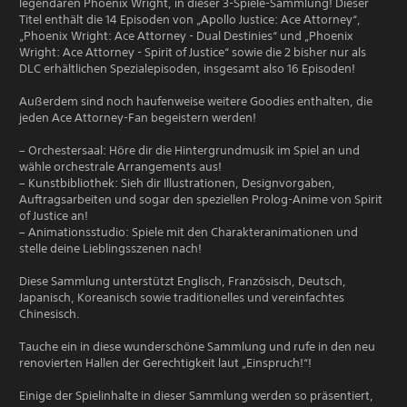
legendären Phoenix Wright, in dieser 3-Spiele-Sammlung! Dieser
Titel enthält die 14 Episoden von „Apollo Justice: Ace Attorney“,
„Phoenix Wright: Ace Attorney - Dual Destinies“ und „Phoenix
Wright: Ace Attorney - Spirit of Justice“ sowie die 2 bisher nur als
DLC erhältlichen Spezialepisoden, insgesamt also 16 Episoden!
Außerdem sind noch haufenweise weitere Goodies enthalten, die
jeden Ace Attorney-Fan begeistern werden!
– Orchestersaal: Höre dir die Hintergrundmusik im Spiel an und
wähle orchestrale Arrangements aus!
– Kunstbibliothek: Sieh dir Illustrationen, Designvorgaben,
Auftragsarbeiten und sogar den speziellen Prolog-Anime von Spirit
of Justice an!
– Animationsstudio: Spiele mit den Charakteranimationen und
stelle deine Lieblingsszenen nach!
Diese Sammlung unterstützt Englisch, Französisch, Deutsch,
Japanisch, Koreanisch sowie traditionelles und vereinfachtes
Chinesisch.
Tauche ein in diese wunderschöne Sammlung und rufe in den neu
renovierten Hallen der Gerechtigkeit laut „Einspruch!“!
Einige der Spielinhalte in dieser Sammlung werden so präsentiert,