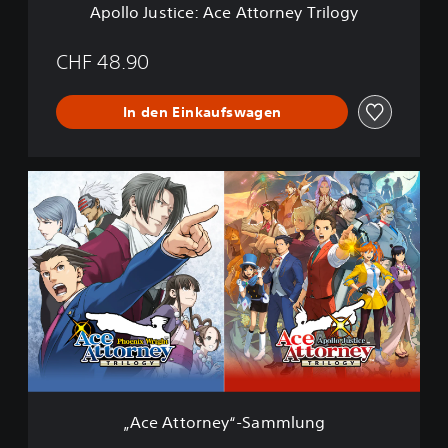
Apollo Justice: Ace Attorney Trilogy
:
A
c
CHF 48.90
e
A
In den Einkaufswagen
t
t
o
r
„
n
A
e
c
y
e
T
A
r
t
i
t
l
o
o
r
g
n
y
e
y
“
„Ace Attorney“-Sammlung
-
S