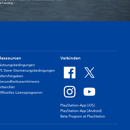
nt bestätigt."
Ressourcen
Verbinden
Nutzungsbedingungen
PS Store-Stornierungsbedingungen
Altersfreigaben
Gesundheitswarnhinweis
Entwickler
Offizielles Lizenzprogramm
PlayStation-App (iOS)
PlayStation-App (Android)
Beta Program at PlayStation