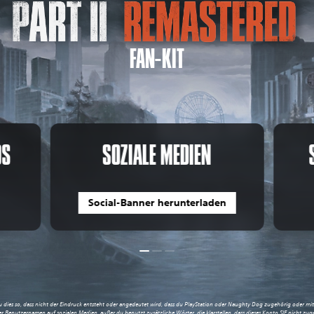
FAN-KIT
OS
SOZIALE MEDIEN
Social-Banner herunterladen
tte tu dies so, dass nicht der Eindruck entsteht oder angedeutet wird, dass du PlayStation oder Naughty Dog zugehörig oder m
nutzernamen auf sozialen Medien, außer du benutzt zusätzliche Wörter, die klarstellen, dass dieses Konto SIE nicht zugeh