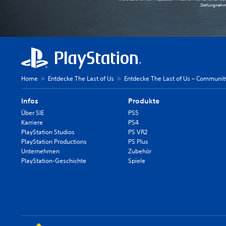
Stellungnahme
Home
Entdecke The Last of Us
Entdecke The Last of Us – Communit
Infos
Produkte
Über SIE
PS5
Karriere
PS4
PlayStation Studios
PS VR2
PlayStation Productions
PS Plus
Unternehmen
Zubehör
PlayStation-Geschichte
Spiele