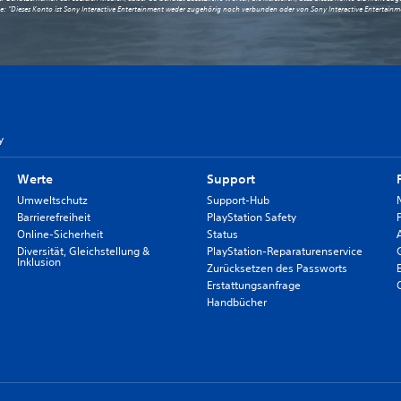
: "Dieses Konto ist Sony Interactive Entertainment weder zugehörig noch verbunden oder von Sony Interactive Entertainme
y
Werte
Support
Umweltschutz
Support-Hub
Barrierefreiheit
PlayStation Safety
Online-Sicherheit
Status
Diversität, Gleichstellung &
PlayStation-Reparaturenservice
Inklusion
Zurücksetzen des Passworts
Erstattungsanfrage
Handbücher