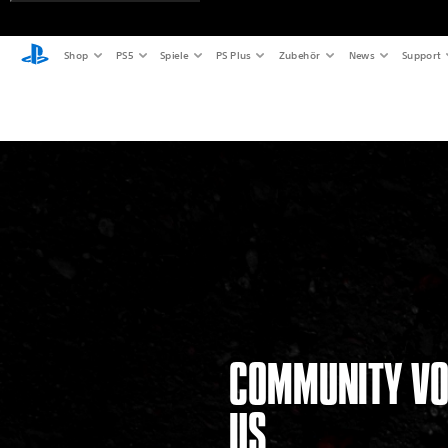
Shop
PS5
Spiele
PS Plus
Zubehör
News
Support
COMMUNITY VON
US