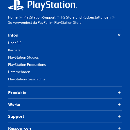
Home
PlayStation-Support
PS Store und Rückerstattungen
So verwendest du PayPal im PlayStation Store
Infos
Über SIE
Karriere
PlayStation Studios
PlayStation Productions
Unternehmen
PlayStation-Geschichte
Produkte
Werte
Support
Ressourcen