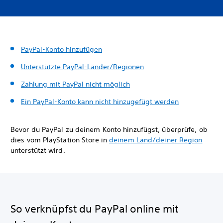
PayPal-Konto hinzufügen
Unterstützte PayPal-Länder/Regionen
Zahlung mit PayPal nicht möglich
Ein PayPal-Konto kann nicht hinzugefügt werden
Bevor du PayPal zu deinem Konto hinzufügst, überprüfe, ob
dies vom PlayStation Store in
deinem Land/deiner Region
unterstützt wird.
So verknüpfst du PayPal online mit