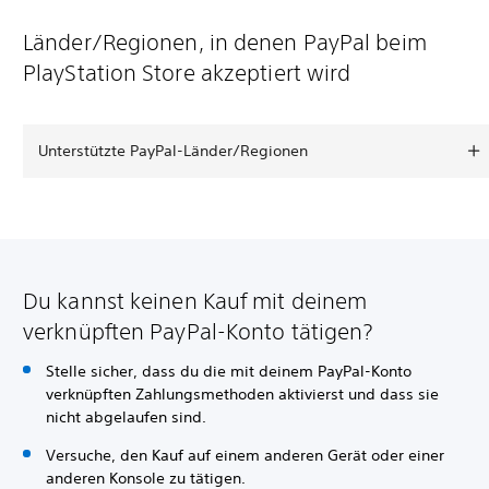
Länder/Regionen, in denen PayPal beim
PlayStation Store akzeptiert wird
Unterstützte PayPal-Länder/Regionen
Du kannst keinen Kauf mit deinem
verknüpften PayPal-Konto tätigen?
Stelle sicher, dass du die mit deinem PayPal-Konto
verknüpften Zahlungsmethoden aktivierst und dass sie
nicht abgelaufen sind.
Versuche, den Kauf auf einem anderen Gerät oder einer
anderen Konsole zu tätigen.