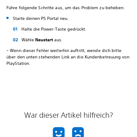
Führe folgende Schritte aus, um das Problem zu beheben:
Starte deinen PS Portal neu.
Halte die Power-Taste gedrückt.
Wähle
Neustart
aus.
– Wenn dieser Fehler weiterhin auftritt, wende dich bitte
über den unten stehenden Link an die Kundenbetreuung von
PlayStation.
War dieser Artikel hilfreich?