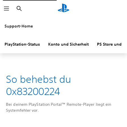
Suchen
Support-Home
PlayStation-Status
Konto und Sicherheit
PS Store und R
So behebst du
0x83200224
Bei deinem PlayStation Portal™ Remote-Player liegt ein
Systemfehler vor.