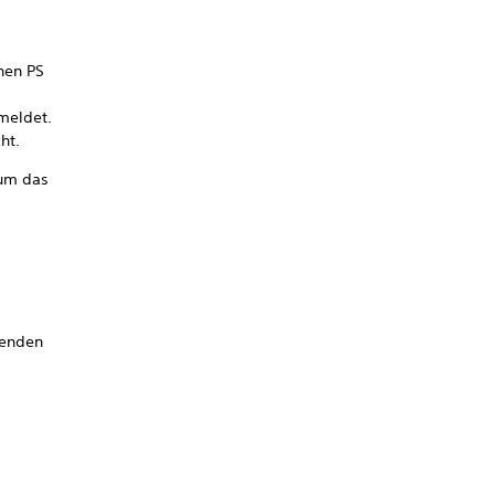
nen PS
meldet.
ht.
 um das
henden