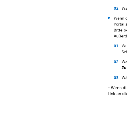
Wä
Wenn d
Portal 
Bitte 
Außerd
Wi
Sc
Wä
Zu
Wä
– Wenn die
Link an d