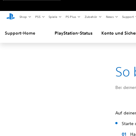
Shop
PS5
Spiele
PS Plus
Zubehör
News
Support
Support-Home
PlayStation-Status
Konto und Siche
So 
Bei deine
Auf deine
Starte 
Ha