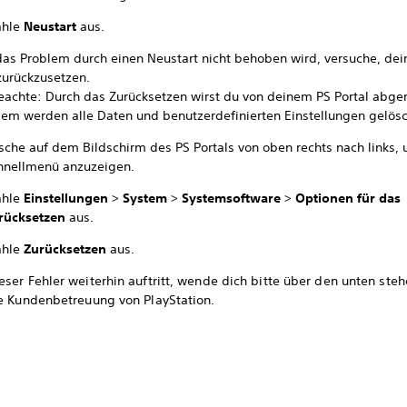
hle
Neustart
aus.
as Problem durch einen Neustart nicht behoben wird, versuche, dei
zurückzusetzen.
beachte: Durch das Zurücksetzen wirst du von deinem PS Portal abge
em werden alle Daten und benutzerdefinierten Einstellungen gelösc
sche auf dem Bildschirm des PS Portals von oben rechts nach links,
hnellmenü anzuzeigen.
hle
Einstellungen
>
System
>
Systemsoftware
>
Optionen für das
rücksetzen
aus.
hle
Zurücksetzen
aus.
ser Fehler weiterhin auftritt, wende dich bitte über den unten ste
ie Kundenbetreuung von PlayStation.