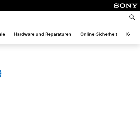
Suche
ele
Hardware und Reparaturen
Online-Sicherheit
Konnek
9