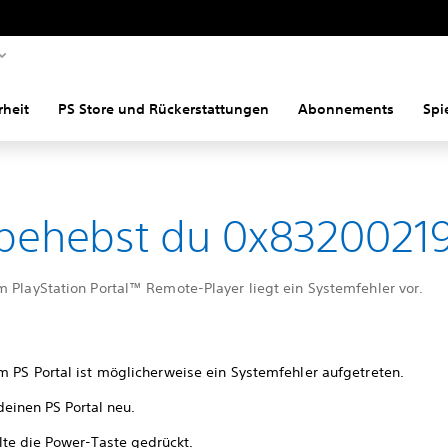
rheit
PS Store und Rückerstattungen
Abonnements
Spi
behebst du 0x8320021
m PlayStation Portal™ Remote-Player liegt ein Systemfehler vor.
m PS Portal ist möglicherweise ein Systemfehler aufgetreten.
deinen PS Portal neu.
lte die Power-Taste gedrückt.