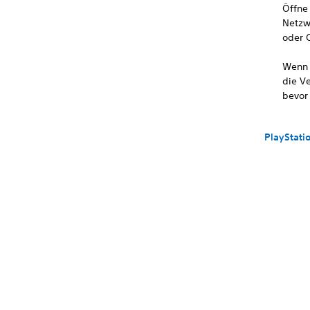
Öffne
Netzw
oder O
Wenn 
die V
bevor
PlayStati