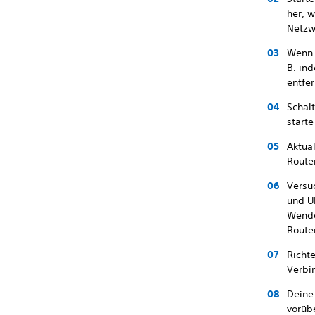
her, 
Netzw
Wenn 
B. in
entfe
Schal
starte
Aktua
Router
Versuc
und U
Wende
Route
Richt
Verbi
Deine
vorüb