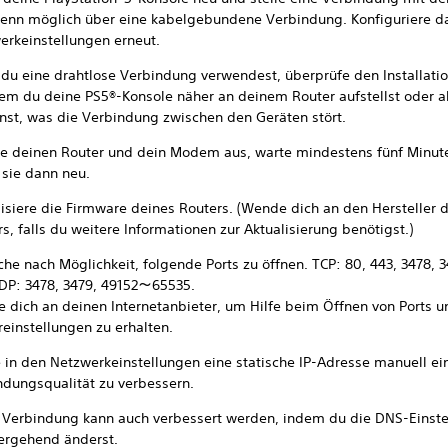
wenn möglich über eine kabelgebundene Verbindung. Konfiguriere d
erkeinstellungen erneut.
du eine drahtlose Verbindung verwendest, überprüfe den Installation
dem du deine PS5®-Konsole näher an deinem Router aufstellst oder a
rnst, was die Verbindung zwischen den Geräten stört.
te deinen Router und dein Modem aus, warte mindestens fünf Minut
 sie dann neu.
lisiere die Firmware deines Routers. (Wende dich an den Hersteller 
s, falls du weitere Informationen zur Aktualisierung benötigst.)
he nach Möglichkeit, folgende Ports zu öffnen. TCP: 80, 443, 3478, 
DP: 3478, 3479, 49152～65535.
 dich an deinen Internetanbieter, um Hilfe beim Öffnen von Ports u
reinstellungen zu erhalten.
e in den Netzwerkeinstellungen eine statische IP-Adresse manuell ei
ndungsqualität zu verbessern.
 Verbindung kann auch verbessert werden, indem du die DNS-Einst
ergehend änderst.