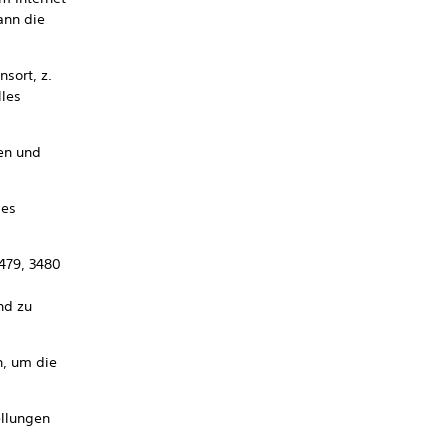
ann die
sort, z.
lles
en und
des
3479, 3480
nd zu
n, um die
ellungen