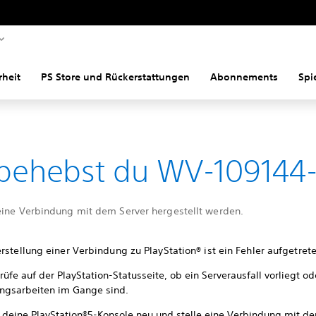
rheit
PS Store und Rückerstattungen
Abonnements
Spi
behebst du WV-109144
eine Verbindung mit dem Server hergestellt werden.
rstellung einer Verbindung zu PlayStation® ist ein Fehler aufgetrete
üfe auf der PlayStation-Statusseite, ob ein Serverausfall vorliegt od
ngsarbeiten im Gange sind.
e deine PlayStation®5-Konsole neu und stelle eine Verbindung mit de