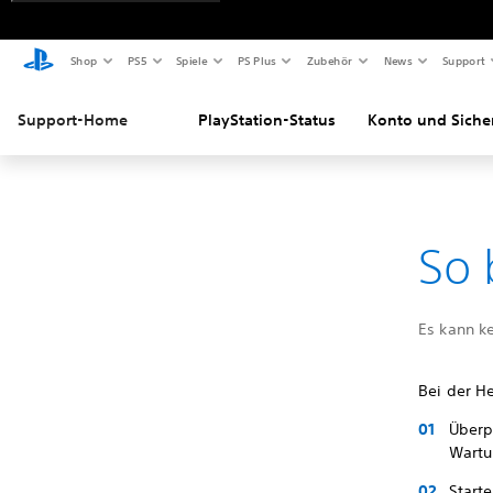
Shop
PS5
Spiele
PS Plus
Zubehör
News
Support
Support-Home
PlayStation-Status
Konto und Siche
So 
Es kann k
Bei der He
Überpr
Wartu
Start