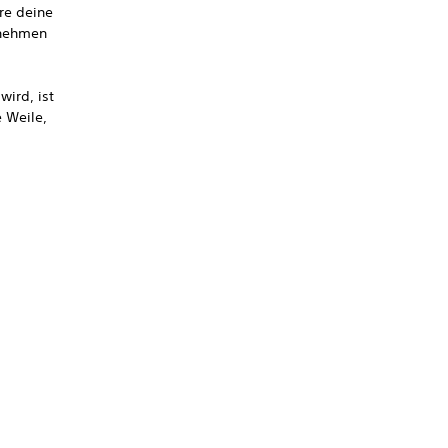
re deine
rnehmen
ird, ist
 Weile,