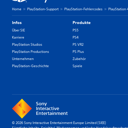
Home
PlayStation-Support
PlayStation-Fehlercodes
PlayStation
Infos
Produkte
Über SIE
PS5
Karriere
PS4
PlayStation Studios
PS VR2
PlayStation Productions
PS Plus
Unternehmen
Zubehör
PlayStation-Geschichte
Spiele
© 2026 Sony Interactive Entertainment Europe Limited (SIEE)
Sämtliche Inhalte, Spieltitel, Markennamen und/oder Handelsaufmachunge