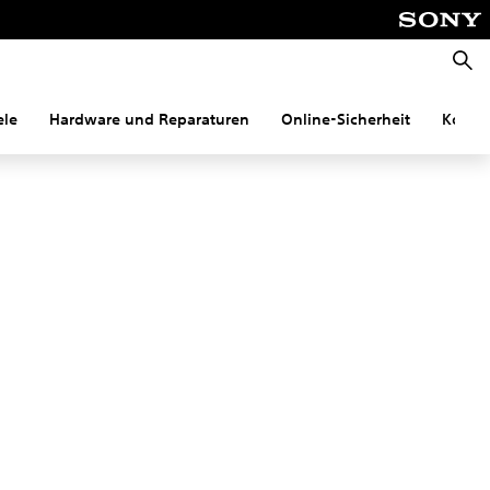
Suche
ele
Hardware und Reparaturen
Online-Sicherheit
Konnek