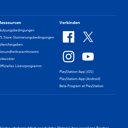
Ressourcen
Verbinden
Nutzungsbedingungen
PS Store-Stornierungsbedingungen
Altersfreigaben
Gesundheitswarnhinweis
Entwickler
Offizielles Lizenzprogramm
PlayStation-App (iOS)
PlayStation-App (Android)
Beta Program at PlayStation
er urheberrechtlich geschütztes Material ihrer jeweiligen Besitzer.