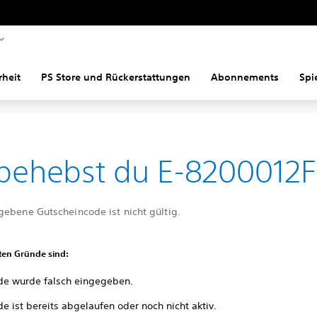
rheit
PS Store und Rückerstattungen
Abonnements
Spi
behebst du E-8200012F
gebene Gutscheincode ist nicht gültig.
ten Gründe sind:
de wurde falsch eingegeben.
e ist bereits abgelaufen oder noch nicht aktiv.