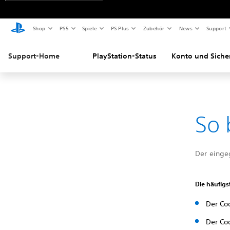
Shop
PS5
Spiele
PS Plus
Zubehör
News
Support
Support-Home
PlayStation-Status
Konto und Siche
So 
Der einge
Die häufigs
Der Co
Der Cod