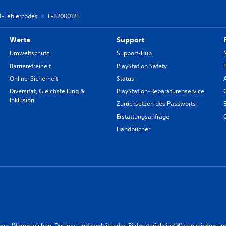
 4-Fehlercodes
E-8200012F
Werte
Support
Umweltschutz
Support-Hub
Barrierefreiheit
PlayStation Safety
Online-Sicherheit
Status
Diversität, Gleichstellung &
PlayStation-Reparaturenservice
Inklusion
Zurücksetzen des Passworts
Erstattungsanfrage
Handbücher
n, Warenzeichen, Designs und begleitendes Bildmaterial sind Warenzeichen und/od