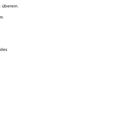
 überein.
ns.
 des