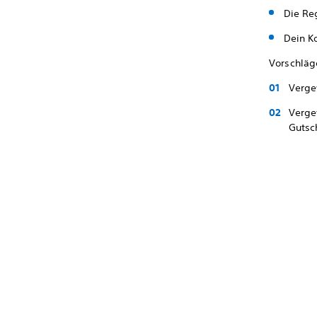
Die Re
Dein K
Vorschläg
Verge
Verge
Gutsc