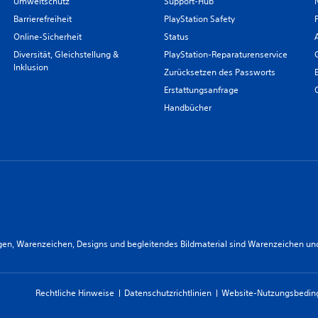
Umweltschutz
Support-Hub
Barrierefreiheit
PlayStation Safety
Online-Sicherheit
Status
Diversität, Gleichstellung &
PlayStation-Reparaturenservice
Inklusion
Zurücksetzen des Passworts
Erstattungsanfrage
Handbücher
n, Warenzeichen, Designs und begleitendes Bildmaterial sind Warenzeichen und/od
Rechtliche Hinweise
Datenschutzrichtlinien
Website-Nutzungsbedi