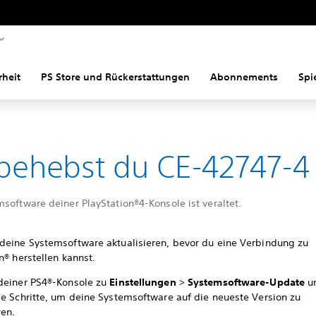
rheit
PS Store und Rückerstattungen
Abonnements
Spi
behebst du CE-42747-4
software deiner PlayStation®4-Konsole ist veraltet.
deine Systemsoftware aktualisieren, bevor du eine Verbindung zu
n® herstellen kannst.
deiner PS4®-Konsole zu
Einstellungen
>
Systemsoftware-Update
u
ie Schritte, um deine Systemsoftware auf die neueste Version zu
ren.