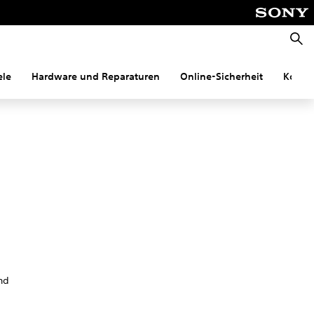
Suche
ele
Hardware und Reparaturen
Online-Sicherheit
Konnek
nd