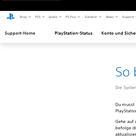
Shop
PS5
Spiele
PS Plus
Zubehör
News
Support
Support-Home
PlayStation-Status
Konto und Siche
So 
Die System
Du musst 
PlayStatio
Gehe auf 
befolge d
aktualisie