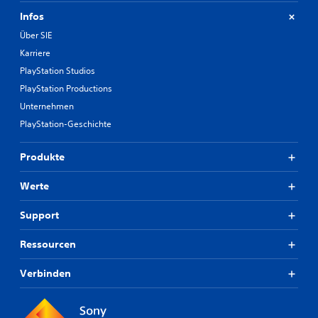
Infos
Über SIE
Karriere
PlayStation Studios
PlayStation Productions
Unternehmen
PlayStation-Geschichte
Produkte
Werte
Support
Ressourcen
Verbinden