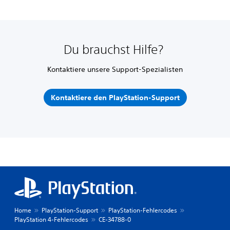
Du brauchst Hilfe?
Kontaktiere unsere Support-Spezialisten
Kontaktiere den PlayStation-Support
Home
PlayStation-Support
PlayStation-Fehlercodes
PlayStation 4-Fehlercodes
CE-34788-0