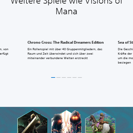
Weitere Spiele wie Visions of
Mana
Chrono Cross: The Radical Dreamers Edition
Sea of S
n, von
Ein Rollenspiel mit über 40 Gruppenmitgliedern, das
Die Geschi
erfügt
Raum und Zeit überwindet und sich über zwei
Kräfte de
miteinander verbundene Welten erstreckt
um die mo
besiegen