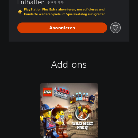
d
Enthalten
€39,99
Preisnachlass gegenüber dem Originalpreis
e
PlayStation Plus Extra abonnieren, um auf dieses und
o
Hunderte weitere Spiele im Spielekatalog zuzugreifen
g
a
Abonnieren
m
e
Add-ons
PS4