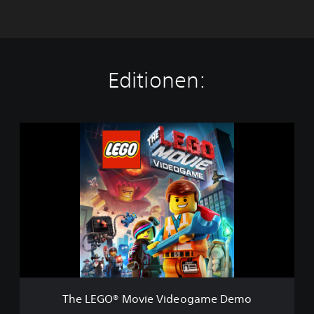
Editionen:
T
h
e
L
E
G
O
®
M
o
v
i
e
The LEGO® Movie Videogame Demo
V