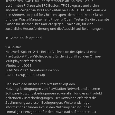
lizenzierten PGA°TOUR-Karrieremodus an. Spielen Sie auf
berühmten Plätzen wie TPC Boston, TPC Sawgrass und vielen
anderen. Zeigen Sie Ihre Fähigkeiten bei PGA°TOUR-Turnieren wie
den Shriners Hospital for Children Open, dem John Deere Classic
und den Waste Management Phoenix Open. Treten Sie die gesamte
Saison im Rahmen Ihre Karriere gegen Rivalen an, für eine
zusätzliche Herausforderung und die Aussicht auf Belohnungen.
In-Game-Käufe optional
1-4 Spieler
Netzwerk-Spieler: 2-4 - Bei der Vollversion des Spiels ist eine
PlayStation®Plus-Mitgliedschaft für den Zugriff auf den Online-
Multiplayer erforderlich
Mindestens 10GB
DUALSHOCK®4-Vibrationsfunktion
PAL HD 720p,1080i,1080p
Der Download dieses Produkts unterliegt den
Nutzungsbedingungen von PlayStation Network und unseren
Software-Nutzungsbedingungen sowie allen für dieses Produkt
geltenden Zusatzbedingungen. Der Download erfordert die
Zustimmung zu diesen Bedingungen. Weitere wichtige
Informationen finden sich in den Nutzungsbedingungen.
Einmalige Lizenzgebühr für den Download auf mehrere PS4-