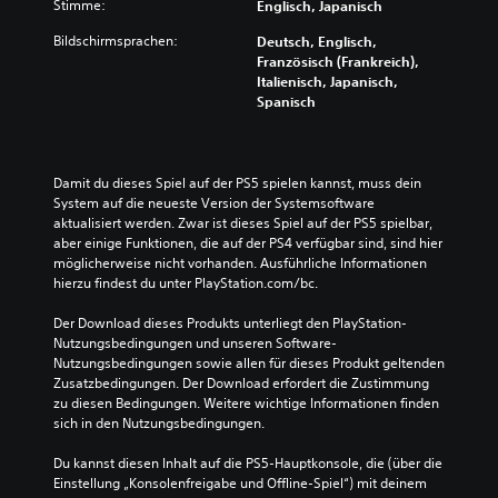
Stimme:
Englisch, Japanisch
r
r
ü
d
A
d
r
e
Bildschirmsprachen:
Deutsch, Englisch,
u
i
d
n
Französisch (Frankreich),
d
e
i
S
Italienisch, Japanisch,
i
S
e
c
Spanisch
o
t
H
h
s
e
a
w
i
u
u
i
g
e
p
e
Damit du dieses Spiel auf der PS5 spielen kannst, muss dein 
n
r
t
r
System auf die neueste Version der Systemsoftware 
a
e
s
i
aktualisiert werden. Zwar ist dieses Spiel auf der PS5 spielbar, 
l
l
t
g
aber einige Funktionen, die auf der PS4 verfügbar sind, sind hier 
e
e
o
k
möglicherweise nicht vorhanden. Ausführliche Informationen 
r
m
r
e
hierzu findest du unter PlayStation.com/bc.
e
e
y
i
d
n
u
t
Der Download dieses Produkts unterliegt den PlayStation-
u
t
n
s
Nutzungsbedingungen und unseren Software-
z
e
d
g
Nutzungsbedingungen sowie allen für dieses Produkt geltenden 
i
a
d
r
Zusatzbedingungen. Der Download erfordert die Zustimmung 
e
l
i
a
zu diesen Bedingungen. Weitere wichtige Informationen finden 
r
t
e
d
sich in den Nutzungsbedingungen.
e
e
w
d
n
r
i
e
Du kannst diesen Inhalt auf die PS5-Hauptkonsole, die (über die 
o
n
c
s
Einstellung „Konsolenfreigabe und Offline-Spiel“) mit deinem 
d
a
h