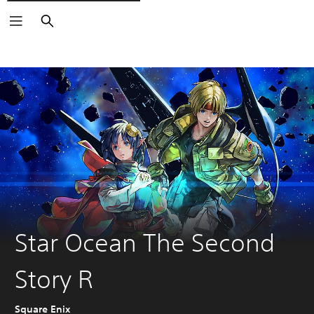
Suchen
Star Ocean The Second
Story R
Square Enix