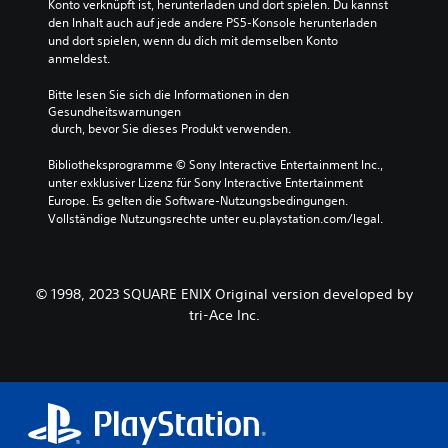
S
Konto verknüpft ist, herunterladen und dort spielen. Du kannst 
e
t
t
p
den Inhalt auch auf jede andere PS5-Konsole herunterladen 
r
i
i
i
und dort spielen, wenn du dich mit demselben Konto 
s
v
g
e
anmeldest.
i
e
s
l
e
P
t
s
Bitte lesen Sie sich die Informationen in den 
s
r
e
i
Gesundheitswarnungen
t
e
n
n
 durch, bevor Sie dieses Produkt verwenden.
u
s
F
s
m
e
i
g
Bibliotheksprogramme © Sony Interactive Entertainment Inc., 
m
t
g
e
unter exklusiver Lizenz für Sony Interactive Entertainment 
s
s
u
s
Europe. Es gelten die Software-Nutzungsbedingungen. 
c
a
r
a
Vollständige Nutzungsrechte unter eu.playstation.com/legal.
h
u
e
m
a
s
n
t
l
w
.
a
t
ä
b
© 1998, 2023 SQUARE ENIX Original version developed by
e
h
s
tri-Ace Inc.
n
l
e
.
e
n
n
k
o
e
d
n
e
,
r
i
d