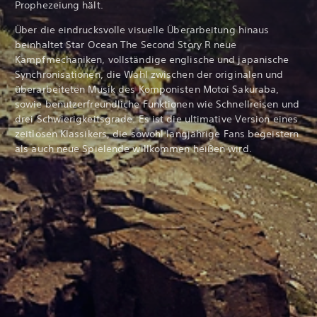
Prophezeiung hält.
Über die eindrucksvolle visuelle Überarbeitung hinaus
beinhaltet Star Ocean The Second Story R neue
Kampfmechaniken, vollständige englische und japanische
Synchronisationen, die Wahl zwischen der originalen und
überarbeiteten Musik des Komponisten Motoi Sakuraba,
sowie benutzerfreundliche Funktionen wie Schnellreisen und
drei Schwierigkeitsgrade. Es ist die ultimative Version eines
zeitlosen Klassikers, die sowohl langjährige Fans begeistern
als auch neue Spielende willkommen heißen wird.