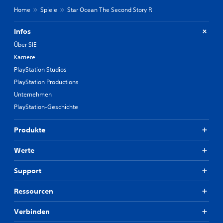
n
i
Home
Spiele
Star Ocean The Second Story R
d
e
e
U
m
Infos
n
d
t
Über SIE
u
e
e
Karriere
r
i
PlayStation Studios
s
n
t
a
PlayStation Productions
ü
n
Unternehmen
t
d
z
PlayStation-Geschichte
e
u
r
n
e
Produkte
g
s
f
P
Werte
ü
r
r
e
U
Support
s
m
e
b
t
Ressourcen
e
f
l
ü
Verbinden
e
r