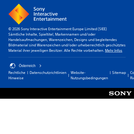
g
d
u
e
n
n
g
S
e
c
n
h
© 2026 Sony Interactive Entertainment Europe Limited (SIEE)
n
w
Sämtliche Inhalte, Spieltitel, Markennamen und/oder
u
i
Handelsaufmachungen, Warenzeichen, Designs und begleitendes
t
e
Bildmaterial sind Warenzeichen und/oder urheberrechtlich geschütztes
z
r
Material ihrer jeweiligen Besitzer. Alle Rechte vorbehalten.
Mehr Infos
e
i
n
g
.
k
Österreich
e
Rechtliche
Datenschutzrichtlinien
Website-
Sitemap
Co
i
Hinweise
Nutzungsbedingungen
Ri
A
t
n
s
p
g
a
r
s
a
s
d
a
b
u
a
s
r
w
e