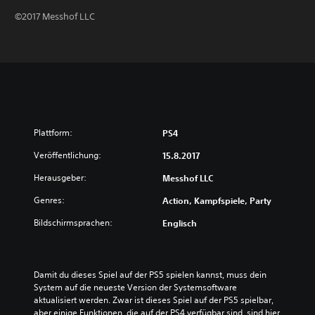
©2017 Messhof LLC
Plattform:
PS4
Veröffentlichung:
15.8.2017
Herausgeber:
Messhof LLC
Genres:
Action, Kampfspiele, Party
Bildschirmsprachen:
Englisch
Damit du dieses Spiel auf der PS5 spielen kannst, muss dein 
System auf die neueste Version der Systemsoftware 
aktualisiert werden. Zwar ist dieses Spiel auf der PS5 spielbar, 
aber einige Funktionen, die auf der PS4 verfügbar sind, sind hier 