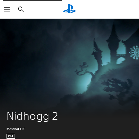
Suchen
Nidhogg 2
Messhof LLC
PS4