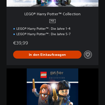
P
o
t
LEGO® Harry Potter™ Collection
t
e
PS5
r
LEGO® Harry Potter™: Die Jahre 1-4
™
C
LEGO® Harry Potter™: Die Jahre 5-7
o
l
€39,99
l
e
In den Einkaufswagen
c
t
i
o
L
n
E
G
O
®
H
a
r