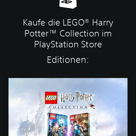
Kaufe die LEGO® Harry
Potter™ Collection im
PlayStation Store
Editionen:
L
E
G
O
®
H
a
r
r
y