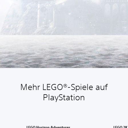
Mehr LEGO®-Spiele auf
PlayStation
LEGO Horizon Adventures
LEGO 2K