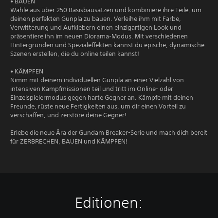
• BAUEN
Wähle aus über 250 Basisbausätzen und kombiniere ihre Teile, um
deinen perfekten Gunpla zu bauen. Verleihe ihm mit Farbe,
Verwitterung und Aufklebern einen einzigartigen Look und
präsentiere ihn im neuen Diorama-Modus. Mit verschiedenen
Hintergründen und Spezialeffekten kannst du epische, dynamische
Szenen erstellen, die du online teilen kannst!
• KÄMPFEN
Nimm mit deinem individuellen Gunpla an einer Vielzahl von
intensiven Kampfmissionen teil und tritt im Online- oder
Einzelspielermodus gegen harte Gegner an. Kämpfe mit deinen
Freunde, rüste neue Fertigkeiten aus, um dir einen Vorteil zu
verschaffen, und zerstöre deine Gegner!
Erlebe die neue Ära der Gundam Breaker-Serie und mach dich bereit
für ZERBRECHEN, BAUEN und KÄMPFEN!
Editionen: