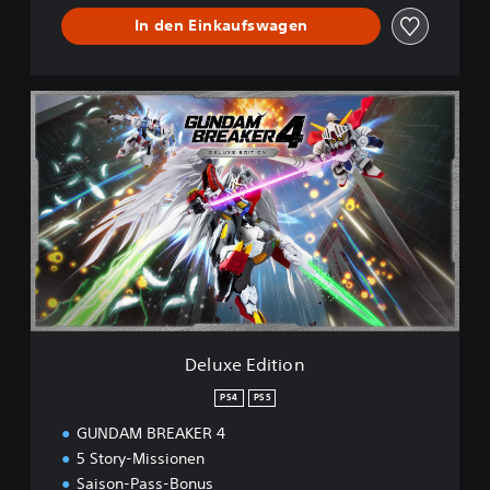
In den Einkaufswagen
D
e
l
u
x
e
E
d
i
t
i
o
n
Deluxe Edition
PS4
PS5
GUNDAM BREAKER 4
5 Story-Missionen
Saison-Pass-Bonus