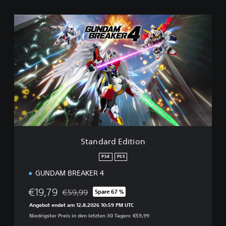
S
t
a
n
d
a
r
d
E
d
i
t
i
Standard Edition
o
n
PS4
PS5
GUNDAM BREAKER 4
€19,79
€59,99
Spare 67 %
Preisnachlass gegenüber dem Originalpreis von 
Angebot endet am 12.8.2026 10:59 PM UTC
Niedrigster Preis in den letzten 30 Tagen: €59,99