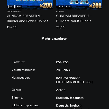
PS5
PS4
PS5
PS4
ADD-ON-PAKET
ADD-ON
GUNDAM BREAKER 4 -
GUNDAM BREAKER 4 -
Builder and Power-Up Set
Builders' Vault Bundle
€14,99
€9,99
Mehr anzeigen
Plattform:
PS4, PS5
Veröffentlichung:
28.8.2024
Herausgeber:
BANDAI NAMCO
ENTERTAINMENT EUROPE
Genres:
Action
Stimme:
Englisch, Japanisch
Bildschirmsprachen:
Deutsch, Englisch,