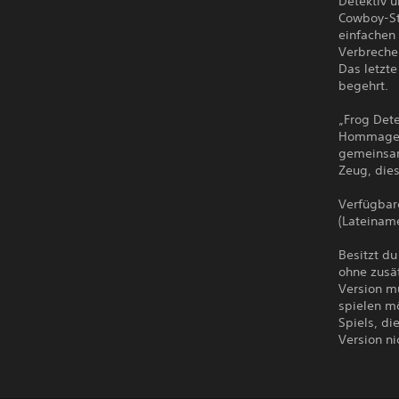
Detektiv u
Cowboy-Stä
einfachen 
Verbrech
Das letzte
begehrt.
„Frog Dete
Hommage a
gemeinsam
Zeug, dies
Verfügbare
(Lateiname
Besitzt du
ohne zusä
Version mü
spielen m
Spiels, di
Version ni