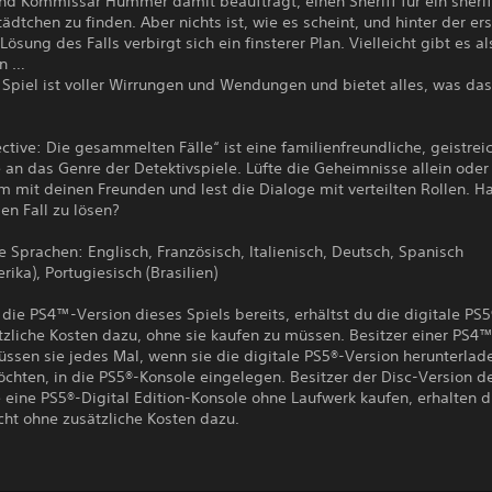
nd Kommissar Hummer damit beauftragt, einen Sheriff für ein sherif
dtchen zu finden. Aber nichts ist, wie es scheint, und hinter der ers
Lösung des Falls verbirgt sich ein finsterer Plan. Vielleicht gibt es a
en …
 Spiel ist voller Wirrungen und Wendungen und bietet alles, was da
ctive: Die gesammelten Fälle“ ist eine familienfreundliche, geistrei
n das Genre der Detektivspiele. Lüfte die Geheimnisse allein oder 
 mit deinen Freunden und lest die Dialoge mit verteilten Rollen. H
en Fall zu lösen?
 Sprachen: Englisch, Französisch, Italienisch, Deutsch, Spanisch
rika), Portugiesisch (Brasilien)
 die PS4™-Version dieses Spiels bereits, erhältst du die digitale PS
tzliche Kosten dazu, ohne sie kaufen zu müssen. Besitzer einer PS4
ssen sie jedes Mal, wenn sie die digitale PS5®-Version herunterlad
öchten, in die PS5®-Konsole eingelegen. Besitzer der Disc-Version 
e eine PS5®-Digital Edition-Konsole ohne Laufwerk kaufen, erhalten d
cht ohne zusätzliche Kosten dazu.