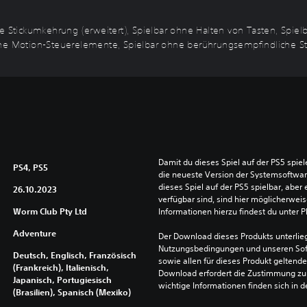
re Stickumkehrung (erweitert), Spielbar ohne Halten von Tasten, Spi
hne Motion-Steuerelemente, Spielbar ohne berührungsempfindliche Ste
Damit du dieses Spiel auf der PS5 spie
PS4, PS5
die neueste Version der Systemsoftware 
dieses Spiel auf der PS5 spielbar, aber 
26.10.2023
verfügbar sind, sind hier möglicherweis
Worm Club Pty Ltd
Informationen hierzu findest du unter 
Adventure
Der Download dieses Produkts unterlieg
Nutzungsbedingungen und unseren So
Deutsch, Englisch, Französisch
sowie allen für dieses Produkt geltend
(Frankreich), Italienisch,
Download erfordert die Zustimmung zu 
Japanisch, Portugiesisch
wichtige Informationen finden sich in
(Brasilien), Spanisch (Mexiko)