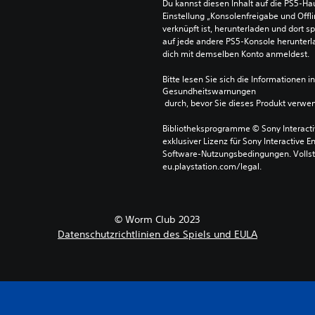
Du kannst diesen Inhalt auf die PS5-Hau
Einstellung „Konsolenfreigabe und Offli
verknüpft ist, herunterladen und dort sp
auf jede andere PS5-Konsole herunterla
dich mit demselben Konto anmeldest.
Bitte lesen Sie sich die Informationen i
Gesundheitswarnungen
 durch, bevor Sie dieses Produkt verwe
Bibliotheksprogramme © Sony Interactive
exklusiver Lizenz für Sony Interactive E
Software-Nutzungsbedingungen. Vollst
eu.playstation.com/legal.
© Worm Club 2023
Datenschutzrichtlinien des Spiels und EULA