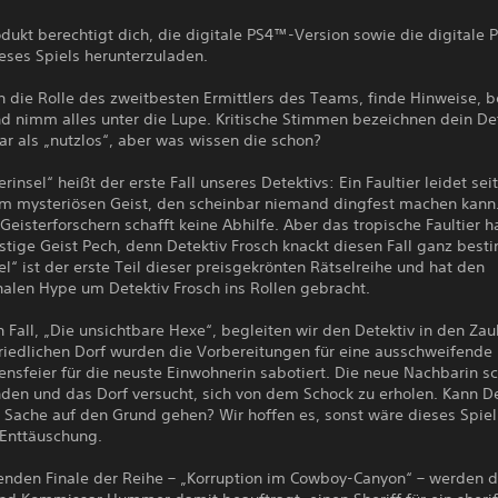
dukt berechtigt dich, die digitale PS4™-Version sowie die digitale 
eses Spiels herunterzuladen.
n die Rolle des zweitbesten Ermittlers des Teams, finde Hinweise, 
d nimm alles unter die Lupe. Kritische Stimmen bezeichnen dein Det
ar als „nutzlos“, aber was wissen die schon?
erinsel“ heißt der erste Fall unseres Detektivs: Ein Faultier leidet se
em mysteriösen Geist, den scheinbar niemand dingfest machen kann.
eisterforschern schafft keine Abhilfe. Aber das tropische Faultier h
stige Geist Pech, denn Detektiv Frosch knackt diesen Fall ganz best
el“ ist der erste Teil dieser preisgekrönten Rätselreihe und hat den
nalen Hype um Detektiv Frosch ins Rollen gebracht.
 Fall, „Die unsichtbare Hexe“, begleiten wir den Detektiv in den Zau
friedlichen Dorf wurden die Vorbereitungen für eine ausschweifende
sfeier für die neuste Einwohnerin sabotiert. Die neue Nachbarin sc
den und das Dorf versucht, sich von dem Schock zu erholen. Kann De
 Sache auf den Grund gehen? Wir hoffen es, sonst wäre dieses Spiel
 Enttäuschung.
enden Finale der Reihe – „Korruption im Cowboy-Canyon“ – werden d