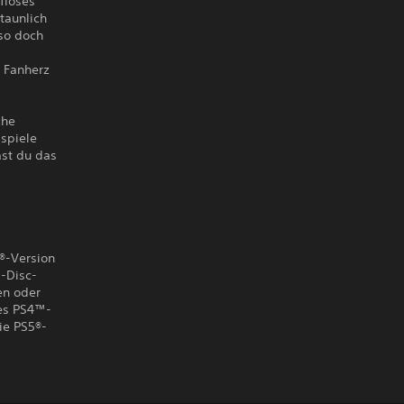
floses
taunlich
lso doch
s Fanherz
che
spiele
ast du das
5®-Version
™-Disc-
en oder
des PS4™-
ie PS5®-