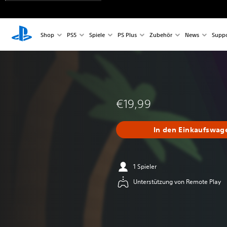
Shop
PS5
Spiele
PS Plus
Zubehör
News
Suppo
€19,99
In den Einkaufswag
1 Spieler
Unterstützung von Remote Play