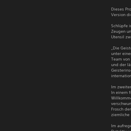
Dieses Pro
Version di
Schlüpfe i
Zeugen un
Utensil zw
„Die Geist
unter ein
Team von G
und der lä
Geisterins
internatio
Im zweiten
In einem 
Willkommen
verschwun
Frosch der
ziemliche
Im aufreg