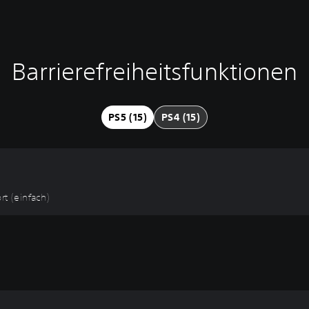
Barrierefreiheitsfunktionen
PS5 (15)
PS4 (15)
rt (einfach)