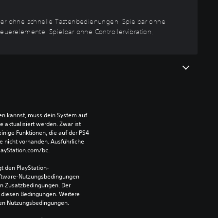
elbar ohne schnelle Tastenbedienungen, Spielbar ohne
uerelemente, Spielbar ohne Controllervibration,
len kannst, muss dein System auf 
aktualisiert werden. Zwar ist 
einige Funktionen, die auf der PS4 
e nicht vorhanden. Ausführliche 
PlayStation.com/bc.
t den PlayStation-
ftware-Nutzungsbedingungen 
en Zusatzbedingungen. Der 
diesen Bedingungen. Weitere 
 den Nutzungsbedingungen.