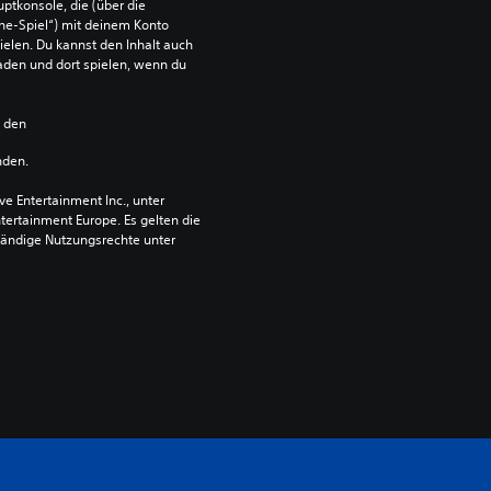
ptkonsole, die (über die 
ne-Spiel“) mit deinem Konto 
ielen. Du kannst den Inhalt auch 
den und dort spielen, wenn du 
n den 
nden.
 Entertainment Inc., unter 
ntertainment Europe. Es gelten die 
ändige Nutzungsrechte unter 