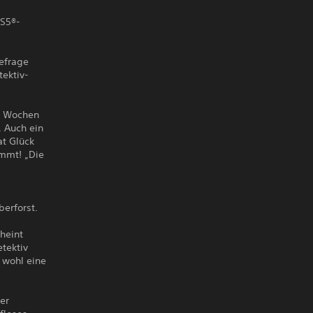
PS5®-
befrage
ektiv-
it Wochen
 Auch ein
at Glück
immt! „Die
berforst.
heint
tektiv
 wohl eine
er