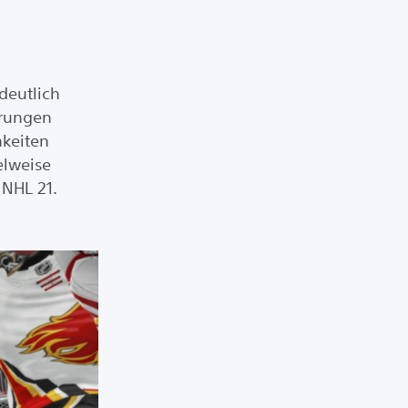
deutlich
erungen
hkeiten
elweise
 NHL 21.