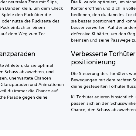
 der neutralen Zone mit Slips,
Die KI wurde optimiert, um siche
den Banden klein, um dem Check
Konter eröffnen und dich in vol
 Spiele den Puck über die
bedienen, den du dann ins Tor 
oder nutze die Rückseite des
sie besser positioniert und könn
 Puck einfach an einem
besser verwerten. Auf der ander
n auf dem Weg zum Tor
defensive KI härter, um den Geg
bremsen und seine Passwege zu
lanzparaden
Verbesserte Torhüte
positionierung
te Athleten, da sie optimal
nen Schuss abzuwehren, und
Die Steuerung des Torhüters wur
ssen, unerwartete Chancen
Bewegungen mit dem rechten Sti
ue Glanzparaden und Animationen
deine gesteuerten Torhüter flüss
weil du immer die Chance auf
KI-Torhüter agieren hinsichtlich i
che Parade gegen deine
passen sich an den Schusswinkel
Chance, den Schuss abzuwehren,