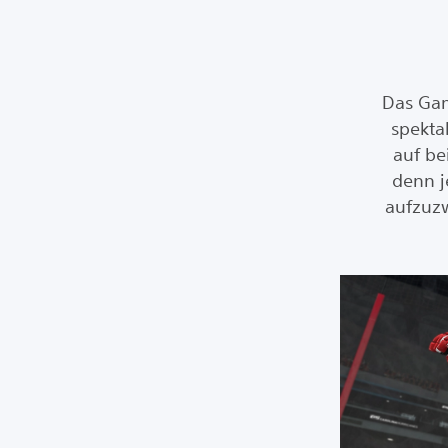
Das Gam
spekta
auf be
denn j
aufzuzw