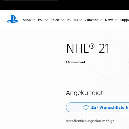
Shop
PS5
Spiele
PS Plus
Zubehör
News
Suppo
NHL® 21
EA Swiss Sarl
Angekündigt
Zur Wunschliste 
Veröffentlichungsdatum folgt.