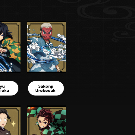
iyu
Sakonji
ioka
Urokodaki