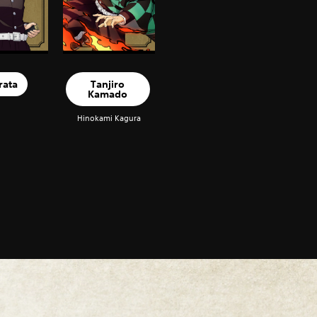
rata
Tanjiro
Kamado
Hinokami Kagura