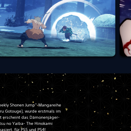
Weekly Shonen Jump"-Mangareihe
aru Gotouge), wurde erstmals im
tzt erscheint das Dämonenjäger-
tsu no Yaiba- The Hinokami
asiert, für PS5 und PS4!