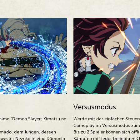
Versusmodus
Anime "Demon Slayer: Kimetsu no
Werde mit der einfachen Steue
Gameplay im Versusmodus zum 
Kamado, dem Jungen, dessen
Bis zu 2 Spieler können sich offl
hwester Nezuko in eine Dämonin
Kämpfen mit jeder beliebigen C