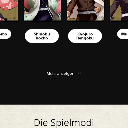
omo
Shinobu
Kyojuro
Mu
Kocho
Rengoku
Mehr anzeigen
Die Spielmodi