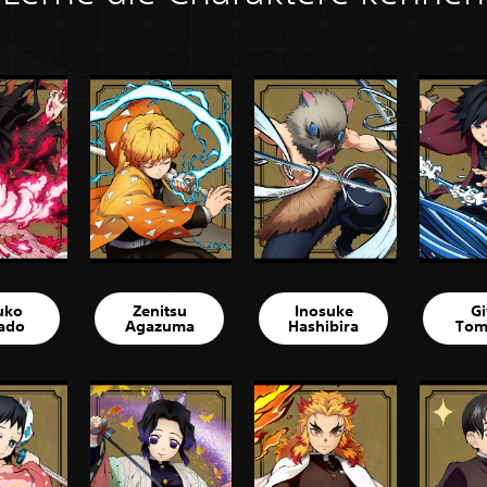
uko
Zenitsu
Inosuke
G
ado
Agazuma
Hashibira
Tom