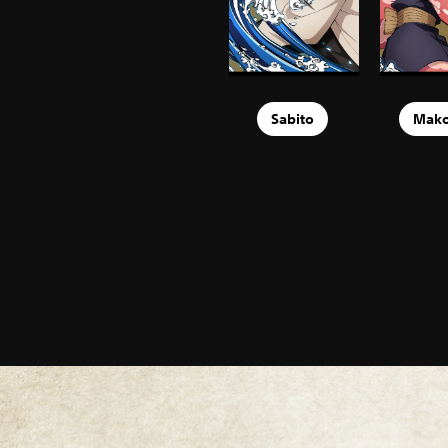
Sabito
Mak