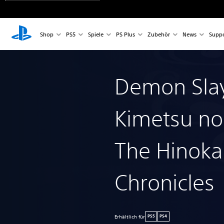
Shop
PS5
Spiele
PS Plus
Zubehör
News
Suppo
Demon Slay
Kimetsu no
The Hinok
Chronicles
Erhältlich für
PS5
PS4