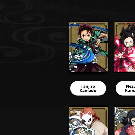
Tanjiro
Nez
Kamado
Kam