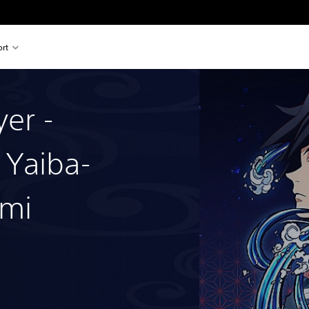
rt
er -
 Yaiba-
ami