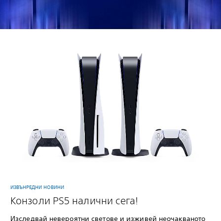
ИЗВЪНРЕДНИ НОВИНИ
Конзоли PS5 налични сега!
Изследвай невероятни светове и изживей неочакваното