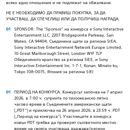
всяко едно отношение и не подлежат на обжалване.
НЕ Е НЕОБХОДИМО ДА ПРАВИШ ПОКУПКА, ЗА ДА
УЧАСТВАШ, ДА СПЕЧЕЛИШ ИЛИ ДА ПОЛУЧИШ НАГРАДА.
SPONSOR: The “Sponsor” на конкурса е Sony Interactive
Entertainment LLC, 2207 Bridgepointe Parkway, San
Mateo, CA 94404, Съединени щати за региона SIEA,
Sony Interactive Entertainment Network Europe Limited,
10 Great Marlborough Street, London W1F 7LP
Обединеното кралство за региона SIEE, и Sony
Interactive Entertainment Inc. 1-7-1, Konan, Minato-ku,
Tokyo 108-0075, Япония за региона SIEI
ПЕРИОД НА КОНКУРСА: Конкурсът започва на 7 април
2026, в 7:00 ч. сутринта по тихоокеанско лятно
часово време в Съединените американски щати
(„PDT“) и приключва на 26 април 2026, в 23:59 ч. PDT
(„Период на конкурса“). Участниците в конкурса
извън PDT трябва да проверят съответното местно
време на своята участваща държава/регион.