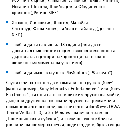
Румъния, Сърбия, Словакия, Словения, Южна Африка,
Испания, Швеция, Швейцария и Обединеното
кралство („Регион SIEE“).
Хонконг, Индонезия, Япония, Малайзия,
Сингапур, Южна Корея, Тайван и Тайланд („регион
SIEI“).
Трябва да си навършил 18 години (или да си
достигнал пълнолетие според законодателството на
държавата/територията/провинцията, в която
живееш към момента на участието).
Трябва да имаш акаунт за PlayStation („PS акаунт“).
Служители на която и да е компания от групата „Sony“
(като например „Sony Interactive Entertainment“ или „Sony
Electronics“), както и на съответните им дружества майки,
дъщерни дружества, свързани дружества, рекламни и
промоционални агенции, включително adam&eve\TBWA,
PromoVeritas LTD, и Six Minutes (наричани заедно
„Промоционални субекти“) и всеки от техните близки
роднини (например съпруг/а, родител, дете, брат/сестра