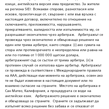
езици, английската версия има предимство. За жители
на региона SIEI: Всякакви спорове, разногласия или
искове, произтичащи от, свързани с или във връзка с
настоящия договор, включително по отношение на
сключването, приложимостта, нарушаването,
прекратяването, валидността или изпълнимостта му, се
разрешават окончателно чрез арбитраж. Арбитражът се
провежда чрез окончателно и обвързващо решение на
един или трима арбитри, както следва: (i) ако сумата на
спора или противоречието е неопределена или равна на
или по-голяма от 1 000 000 щатски долара,
арбитражният съд се състои от трима арбитри, (ii) в
противен случай се използва един арбитър. Арбитражът
се провежда в съответствие с Международните правила
на ААА, действащи към момента на арбитража, освен ако
те не бъдат изменени в настоящия документ или по
взаимно съгласие на страните. Мястото на арбитража е
Сан Матео, Калифорния, а процедурата се води на
английски език. Арбитражното решение е окончателно
и обвързващо за страните. Страните се задължават да
изпълнят всяко решение без забава и се отказват от