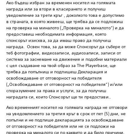
Ако бъдеш избран за временен носител на голямата
награда или за втори в класирането и получиш
уведомление за трети кръг , доколкото това е допустимо
в страната, в която живееш, ще трябва да се подложиш
на проверка на миналото („Проверка на миналото“) и да
предоставиш необходимата информация, която
спонсорът изисква, за да имаш право да получиш
награда. Освен това, за да може Спонсорът да събере от
теб фотографии, видеозаписи, аудиозаписи, записи от
система за заснемане на движение и подобни материали
с цел създаване на твой образ за The Playerbase, ще
трябва да попълниш и подпишеш Декларация и
освобождаване от отговорност на победителя
(„Освобождаване от отговорност на победителя“) и/или
споразумение за права и услуги, за да получиш
наградата си, които Спонсорът ще ти предостави..
Ако временният носител на голямата награда не отговори
на уведомлението за третия кръг в срок от пет (5) дни, не
попълни и не подпише декларацията за освобождаване
от отговорност на победителя или не се подложи на
проверка на миналото си по каквито и да било причини,