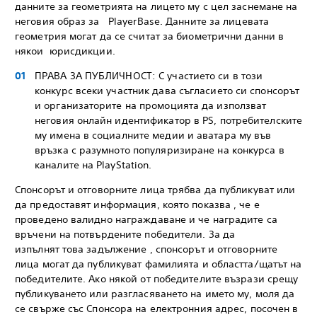
данните за геометрията на лицето му с цел заснемане на
неговия образ за PlayerBase. Данните за лицевата
геометрия могат да се считат за биометрични данни в
някои юрисдикции.
ПРАВА ЗА ПУБЛИЧНОСТ: С участието си в този
конкурс всеки участник дава съгласието си спонсорът
и организаторите на промоцията да използват
неговия онлайн идентификатор в PS, потребителските
му имена в социалните медии и аватара му във
връзка с разумното популяризиране на конкурса в
каналите на PlayStation.
Спонсорът и отговорните лица трябва да публикуват или
да предоставят информация, която показва , че е
проведено валидно награждаване и че наградите са
връчени на потвърдените победители. За да
изпълнят това задължение , спонсорът и отговорните
лица могат да публикуват фамилията и областта/щатът на
победителите. Ако някой от победителите възрази срещу
публикуването или разгласяването на името му, моля да
се свърже със Спонсора на електронния адрес, посочен в