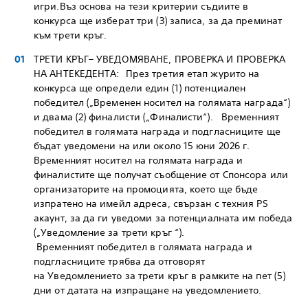
игри.Въз основа на тези критерии съдиите в
конкурса ще изберат три (3) записа, за да преминат
към трети кръг.
ТРЕТИ КРЪГ– УВЕДОМЯВАНЕ, ПРОВЕРКА И ПРОВЕРКА
НА АНТЕКЕДЕНТА: През третия етап журито на
конкурса ще определи един (1) потенциален
победител („Временен носител на голямата награда“)
и двама (2) финалисти („Финалисти“). Временният
победител в голямата награда и подгласниците ще
бъдат уведомени на или около 15 юни 2026 г.
Временният носител на голямата награда и
финалистите ще получат съобщение от Спонсора или
организаторите на промоцията, което ще бъде
изпратено на имейл адреса, свързан с техния PS
акаунт, за да ги уведоми за потенциалната им победа
(„Уведомление за трети кръг “).
Временният победител в голямата награда и
подгласниците трябва да отговорят
на Уведомлението за трети кръг в рамките на пет (5)
дни от датата на изпращане на уведомлението.