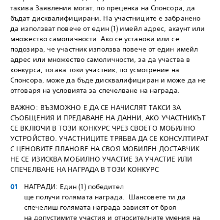
такива Заявления могат, по преценка на Спонсора, да
бъдат дисквалифицирани. На участниците е забранено
да използват повече от един (1) имейл адрес, акаунт или
множество самоличности. Ако се установи или се
подозира, че участник използва повече от един имейл
адрес или множество самоличности, за да участва в
конкурса, тогава този участник, по усмотрение на
Спонсора, може да бъде дисквалифициран и може да не
отговаря на условията за спечелване на награда.
ВАЖНО: ВЪЗМОЖНО Е ДА СЕ НАЧИСЛЯТ ТАКСИ ЗА
СЪОБЩЕНИЯ И ПРЕДАВАНЕ НА ДАННИ, АКО УЧАСТНИКЪТ
СЕ ВКЛЮЧИ В ТОЗИ КОНКУРС ЧРЕЗ СВОЕТО МОБИЛНО
УСТРОЙСТВО. УЧАСТНИЦИТЕ ТРЯБВА ДА СЕ КОНСУЛТИРАТ
С ЦЕНОВИТЕ ПЛАНОВЕ НА СВОЯ МОБИЛЕН ДОСТАВЧИК.
НЕ СЕ ИЗИСКВА МОБИЛНО УЧАСТИЕ ЗА УЧАСТИЕ ИЛИ
СПЕЧЕЛВАНЕ НА НАГРАДА В ТОЗИ КОНКУРС
НАГРАДИ: Един (1) победител
ще получи голямата награда. Шансовете ти да
спечелиш голямата награда зависят от броя
на допустимите участия и относителните умения на