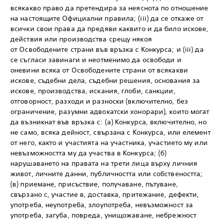
всякакво право да претендира за неяснота по отношение
на настоящите Официални правила; (iii) да се откаже от
всички свои права да предяви каквито и да било искове,
действия или производства срещу някоя
от Освободените страни във връзка с Конкурса; и (iii) да
се съгласи завинаги и неотменимо да освободи и
оневини всяка от Освободените страни от всякакви
искове, съдебни дела, съдебни решения, основания за
искове, производства, искания, глоби, санкции,
отговорност, разходи и разноски (включително, без
ограничение, разумни адвокатски хонорари), които могат
да възникнат във връзка с: (а) Конкурса, включително, но
не само, всяка дейност, свързана с Конкурса, или елемент
от него, както и участията на участника, участието му или
невъзможността му да участва в Конкурса; (б)
нарушаването на правата на трети лица върху личния
живот, личните данни, публичността или собствеността;
(в) приемане, присъствие, получаване, пътуване,
свързано с, участие в, доставка, притежание, дефекти,
употреба, неупотреба, злоупотреба, невъзможност за
употреба, загуба, повреда, унищожаване, небрежност