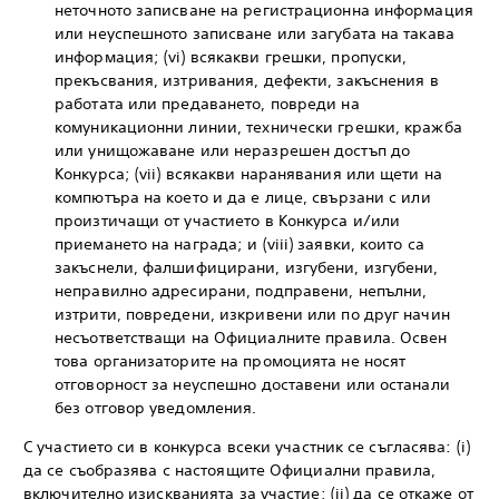
неточното записване на регистрационна информация
или неуспешното записване или загубата на такава
информация; (vi) всякакви грешки, пропуски,
прекъсвания, изтривания, дефекти, закъснения в
работата или предаването, повреди на
комуникационни линии, технически грешки, кражба
или унищожаване или неразрешен достъп до
Конкурса; (vii) всякакви наранявания или щети на
компютъра на което и да е лице, свързани с или
произтичащи от участието в Конкурса и/или
приемането на награда; и (viii) заявки, които са
закъснели, фалшифицирани, изгубени, изгубени,
неправилно адресирани, подправени, непълни,
изтрити, повредени, изкривени или по друг начин
несъответстващи на Официалните правила. Освен
това организаторите на промоцията не носят
отговорност за неуспешно доставени или останали
без отговор уведомления.
С участието си в конкурса всеки участник се съгласява: (i)
да се съобразява с настоящите Официални правила,
включително изискванията за участие; (ii) да се откаже от