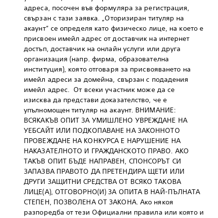
адреса, посочен във формуляра за регистрация,
свързан с тази заявка. „Оторизиран титуляр на
акаунт“ се определя като физическо лице, на което е
присвоен имейл адрес от доставчик на интернет
достъп, доставчик на онлайн услуги или друга
организация (напр. фирма, образователна
институция), която отговаря за присвояването на
имейл адреси за домейна, свързан с подадения
имейл адрес. От всеки участник може да се
изисква да представи доказателство, че е
упълномощен титуляр на акаунт. ВНИМАНИЕ:
ВСЯКАКЪВ ОПИТ ЗА УМИШЛЕНО УВРЕЖДАНЕ НА
УЕБСАЙТ ИЛИ ПОДКОПАВАНЕ НА ЗАКОННОТО
ПРОВЕЖДАНЕ НА КОНКУРСА Е НАРУШЕНИЕ НА
НАКАЗАТЕЛНОТО И ГРАЖДАНСКОТО ПРАВО. АКО
ТАКЪВ ОПИТ БЪДЕ НАПРАВЕН, СПОНСОРЪТ СИ
ЗАПАЗВА ПРАВОТО ДА ПРЕТЕНДИРА ЩЕТИ ИЛИ
ДРУГИ ЗАЩИТНИ СРЕДСТВА ОТ ВСЯКО ТАКОВА
ЛИЦЕ(А), ОТГОВОРНО(И) ЗА ОПИТА В НАЙ-ПЪЛНАТА
СТЕПЕН, ПОЗВОЛЕНА ОТ ЗАКОНА. Ако някоя
разпоредба от тези Официални правила или която и