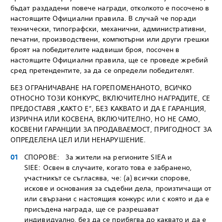
бъдат раздадени повече награди, отколкото е посочено в
настоящите Официални правила. В случай че поради
технически, типографски, механични, административни,
печатни, производствени, компютърни или други грешки
броят на победителите надвиши броя, посочен в
настоящите Официални правила, ще се проведе жребий
сред претендентите, за да се определи победителят.
БЕЗ ОГРАНИЧАВАНЕ НА ГОРЕПОМЕНАНОТО, ВСИЧКО
ОТНОСНО ТОЗИ КОНКУРС, ВКЛЮЧИТЕЛНО НАГРАДИТЕ, СЕ
ПРЕДОСТАВЯ „КАКТО Е“, БЕЗ КАКВАТО И ДА Е ГАРАНЦИЯ,
ИЗРИЧНА ИЛИ КОСВЕНА, ВКЛЮЧИТЕЛНО, НО НЕ САМО,
КОСВЕНИ ГАРАНЦИИ ЗА ПРОДАВАЕМОСТ, ПРИГОДНОСТ ЗА
ОПРЕДЕЛЕНА ЦЕЛ ИЛИ НЕНАРУШЕНИЕ.
СПОРОВЕ: За жители на регионите SIEA и
SIEE: Освен в случаите, когато това е забранено,
участникът се съгласява, че: (а) всички спорове,
искове и основания за съдебни дела, произтичащи от
или свързани с настоящия конкурс или с която и да е
присъдена награда, ще се разрешават
индивидуално, без да се прибягва до каквато и да е