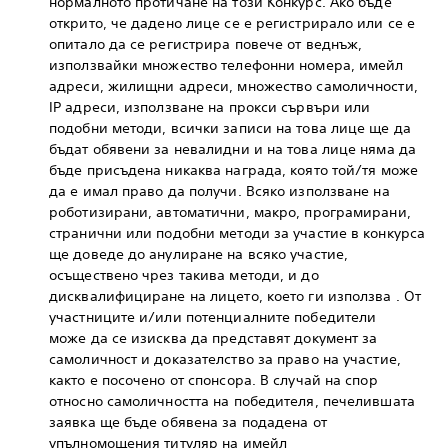
нормалното протичане на този Конкурс. Ако бъде
открито, че дадено лице се е регистрирало или се е
опитало да се регистрира повече от веднъж,
използвайки множество телефонни номера, имейл
адреси, жилищни адреси, множество самоличности,
IP адреси, използване на прокси сървъри или
подобни методи, всички записи на това лице ще да
бъдат обявени за невалидни и на това лице няма да
бъде присъдена никаква награда, която той/тя може
да е имал право да получи. Всяко използване на
роботизирани, автоматични, макро, програмирани,
странични или подобни методи за участие в конкурса
ще доведе до анулиране на всяко участие,
осъществено чрез такива методи, и до
дисквалифициране на лицето, което ги използва . От
участниците и/или потенциалните победители
може да се изисква да представят документ за
самоличност и доказателство за право на участие,
както е посочено от спонсора. В случай на спор
относно самоличността на победителя, печелившата
заявка ще бъде обявена за подадена от
упълномощения титуляр на имейл