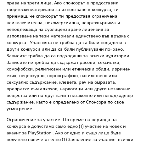
права на трети лица. Ако спонсорът е предоставил
творчески материали за използване в конкурса, ти
приемаш, че спонсорът ти предоставя ограничена,
неизключителна, некомерсиална, непрехвърлима и
неподлежаща на сублицензиране лицензия за
използване на тези материали единствено във връзка с
конкурса. Участията не трябва да са били подадени в
други конкурси или да са били публикувани по-рано.
Записите трябва да са подходящи за всички аудитории.
Записите не трябва да съдържат расови, сексистки,
хомофобски, религиозни или етнически обиди, изричен
език, нецензурно, порнографско, насилствено или
сексуално съдържание, клевета, реч на омразата,
препратки към алкохол, наркотици или други незаконни
вещества или по друг начин незаконно или неподходящо
съдържание, както е определено от Спонсора по свое
усмотрение.
Ограничение за участие: По време на периода на
конкурса е допустимо само едно (1) участие на човек и
акаунт за PlayStation . Ако от едно и също лице бъде
получено повече от едно (1) Заявление за участие, всички