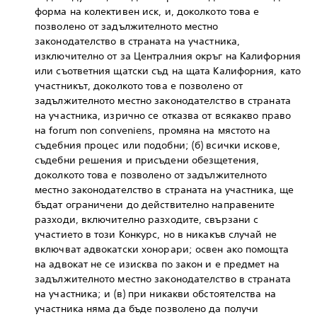
форма на колективен иск, и, доколкото това е
позволено от задължителното местно
законодателство в страната на участника,
изключително от за Централния окръг на Калифорния
или съответния щатски съд на щата Калифорния, като
участникът, доколкото това е позволено от
задължителното местно законодателство в страната
на участника, изрично се отказва от всякакво право
на forum non conveniens, промяна на мястото на
съдебния процес или подобни; (б) всички искове,
съдебни решения и присъдени обезщетения,
доколкото това е позволено от задължителното
местно законодателство в страната на участника, ще
бъдат ограничени до действително направените
разходи, включително разходите, свързани с
участието в този Конкурс, но в никакъв случай не
включват адвокатски хонорари; освен ако помощта
на адвокат не се изисква по закон и е предмет на
задължителното местно законодателство в страната
на участника; и (в) при никакви обстоятелства на
участника няма да бъде позволено да получи