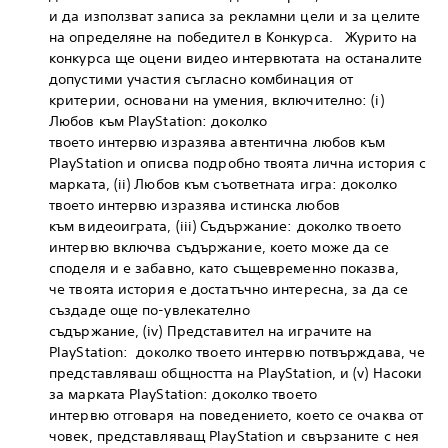
и да използват записа за рекламни цели и за целите
на определяне на победител в Конкурса. Журито на
конкурса ще оцени видео интервютата на останалите
допустими участия съгласно комбинация от
критерии, основани на умения, включително: (i)
Любов към PlayStation: доколко
твоето интервю изразява автентична любов към
PlayStation и описва подробно твоята лична история с
марката, (ii) Любов към съответната игра: доколко
твоето интервю изразява истинска любов
към видеоиграта, (iii) Съдържание: доколко твоето
интервю включва съдържание, което може да се
споделя и е забавно, като същевременно показва,
че твоята история е достатъчно интересна, за да се
създаде още по-увлекателно
съдържание, (iv) Представител на играчите на
PlayStation: доколко твоето интервю потвърждава, че
представляваш общността на PlayStation, и (v) Насоки
за марката PlayStation: доколко твоето
интервю отговаря на поведението, което се очаква от
човек, представляващ PlayStation и свързаните с нея