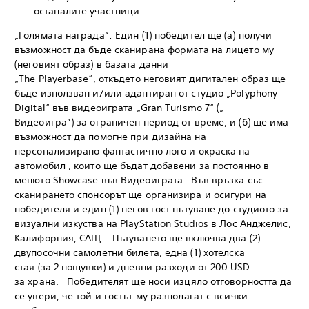
останалите участници.
„Голямата награда“: Един (1) победител ще (а) получи
възможност да бъде сканирана формата на лицето му
(неговият образ) в базата данни
„The Playerbase“, откъдето неговият дигитален образ ще
бъде използван и/или адаптиран от студио „Polyphony
Digital“ във видеоиграта „Gran Turismo 7“ („
Видеоигра”) за ограничен период от време, и (б) ще има
възможност да помогне при дизайна на
персонализирано фантастично лого и окраска на
автомобил , които ще бъдат добавени за постоянно в
менюто Showcase във Видеоиграта . Във връзка със
сканирането спонсорът ще организира и осигури на
победителя и един (1) негов гост пътуване до студиото за
визуални изкуства на PlayStation Studios в Лос Анджелис,
Калифорния, САЩ. Пътуването ще включва два (2)
двупосочни самолетни билета, една (1) хотелска
стая (за 2 нощувки) и дневни разходи от 200 USD
за храна. Победителят ще носи изцяло отговорността да
се увери, че той и гостът му разполагат с всички