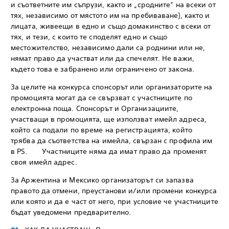
и съответните им съпрузи, както и „сродните“ на всеки от
тях, независимо от мястото им на пребиваване), както и
лицата, живеещи в едно и също домакинство с всеки от
тях, и тези, с които те споделят едно и също
местожителство, независимо дали са роднини или не,
нямат право да участват или да спечелят. Не важи,
където това е забранено или ограничено от закона.
За целите на конкурса спонсорът или организаторите на
промоцията могат да се свързват с участниците по
електронна поща. Спонсорът и Организациите,
участващи в промоцията, ще използват имейл адреса,
който са подали по време на регистрацията, който
трябва да съответства на имейла, свързан с профила им
в PS. Участниците няма да имат право да променят
своя имейл адрес.
За Аржентина и Мексико организаторът си запазва
правото да отмени, преустанови и/или промени конкурса
или която и да е част от него, при условие че участниците
бъдат уведомени предварително.