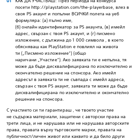
КАК ДА УЧАСТВАШ: През периода на конкурса
посети http://playstation.com/the-playerbase, влез в
своя PS акаунт и попълни ВСИЧКИ полета на уеб
формуляра: (а) пълно име,
(б) онлайн идентификатор за PS акаунта, (в) имейл
адрес, свързан с твоя PS акаунт, и (г) писмено
изложение, с дължина до 1 000 символа , в което
обясняваш как PlayStation е повлиял на живота
ти („Писмено изложение“) (общо
наричани „Участие“). Ако заявката ти е непълна, тя
може да бъде дисквалифицирана по изключително и
окончателно решение на спонсора. Ако имейл
адресът в заявката ти не съвпада с имейл адреса,
свързан с твоя PS акаунт, заявката ти може да бъде
дисквалифицирана по изключително и окончателно
решение на спонсора.
С участието си ти гарантираш , че твоето участие
не съдържа материали, защитени с авторски права на
трети лица, и не нарушава или не нарушава авторските
права, правата върху търговските марки, правата на
публичност/личен живот или каквито и да било други