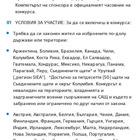
Компютърът на спонсора е официалният часовник на
конкурса.
УСЛОВИЯ ЗА УЧАСТИЕ: За да се включиш в конкурса:
Трябва да си законен жител на изброените по-долу
държави или територии:
Аржентина, Боливия, Бразилия, Канада, Чили,
Колумбия, Коста Рика, Еквадор, Ел Салвадор,
Гватемала, Хондурас, Мексико, Никарагуа, Панама,
Парагвай, Перу, Съединените щати* и Уругвай
(„регион SIEA“). *Достъпно за петдесетте (50) щати на
Съединените щати и окръг Колумбия. Конкурсът е
невалиден на териториите, владенията и
задграничните военни съоръжения на САЩ и където е
забранено или ограничено по друг начин от закона.
Австрия, Австралия, Белгия, България, Чехия, Дания,
Финландия, Франция, Германия, Гърция, Унгария,
Индия, Ирландия, Люксембург, Малта, Нидерландия,
Нова Зеландия, Норвегия, Полша, Португалия,