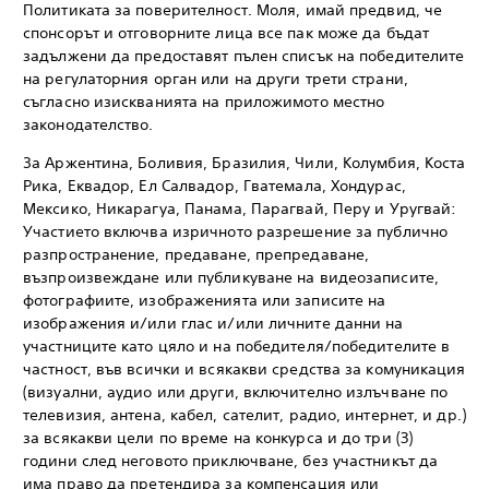
Политиката за поверителност. Моля, имай предвид, че
спонсорът и отговорните лица все пак може да бъдат
задължени да предоставят пълен списък на победителите
на регулаторния орган или на други трети страни,
съгласно изискванията на приложимото местно
законодателство.
За Аржентина, Боливия, Бразилия, Чили, Колумбия, Коста
Рика, Еквадор, Ел Салвадор, Гватемала, Хондурас,
Мексико, Никарагуа, Панама, Парагвай, Перу и Уругвай:
Участието включва изричното разрешение за публично
разпространение, предаване, препредаване,
възпроизвеждане или публикуване на видеозаписите,
фотографиите, изображенията или записите на
изображения и/или глас и/или личните данни на
участниците като цяло и на победителя/победителите в
частност, във всички и всякакви средства за комуникация
(визуални, аудио или други, включително излъчване по
телевизия, антена, кабел, сателит, радио, интернет, и др.)
за всякакви цели по време на конкурса и до три (3)
години след неговото приключване, без участникът да
има право да претендира за компенсация или