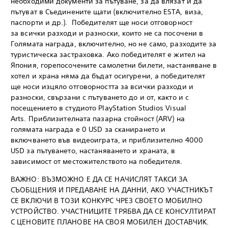
необходими документи за пътуване, за да влязат и да
пътуват в Съединените щати (включително ESTA, виза,
паспорти и др.). Победителят ще носи отговорност
за всички разходи и разноски, които не са посочени в
Голямата награда, включително, но не само, разходите за
туристическа застраховка. Ако победителят е жител на
Япония, горепосочените самолетни билети, настаняване в
хотел и храна няма да бъдат осигурени, а победителят
ще носи изцяло отговорността за всички разходи и
разноски, свързани с пътуването до и от, както и с
посещението в студиото PlayStation Studios Visual
Arts. Приблизителната пазарна стойност (ARV) на
голямата награда е 0 USD за сканирането и
включването във видеоиграта, и приблизително 4000
USD за пътуването, настаняването и храната, в
зависимост от местожителството на победителя.
ВАЖНО: ВЪЗМОЖНО Е ДА СЕ НАЧИСЛЯТ ТАКСИ ЗА
СЪОБЩЕНИЯ И ПРЕДАВАНЕ НА ДАННИ, АКО УЧАСТНИКЪТ
СЕ ВКЛЮЧИ В ТОЗИ КОНКУРС ЧРЕЗ СВОЕТО МОБИЛНО
УСТРОЙСТВО. УЧАСТНИЦИТЕ ТРЯБВА ДА СЕ КОНСУЛТИРАТ
С ЦЕНОВИТЕ ПЛАНОВЕ НА СВОЯ МОБИЛЕН ДОСТАВЧИК.