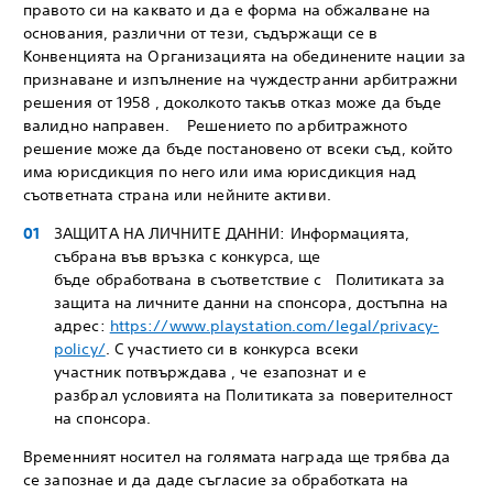
правото си на каквато и да е форма на обжалване на
основания, различни от тези, съдържащи се в
Конвенцията на Организацията на обединените нации за
признаване и изпълнение на чуждестранни арбитражни
решения от 1958 , доколкото такъв отказ може да бъде
валидно направен. Решението по арбитражното
решение може да бъде постановено от всеки съд, който
има юрисдикция по него или има юрисдикция над
съответната страна или нейните активи.
ЗАЩИТА НА ЛИЧНИТЕ ДАННИ: Информацията,
събрана във връзка с конкурса, ще
бъде обработвана в съответствие с Политиката за
защита на личните данни на спонсора, достъпна на
адрес:
https://www.playstation.com/legal/privacy-
policy/
. С участието си в конкурса всеки
участник потвърждава , че езапознат и е
разбрал условията на Политиката за поверителност
на спонсора.
Временният носител на голямата награда ще трябва да
се запознае и да даде съгласие за обработката на