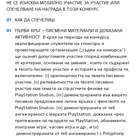
НЕ СЕ ИЗИСКВА МОБИЛНО УЧАСТИЕ ЗА УЧАСТИЕ ИЛИ
СПЕЧЕЛВАНЕ НА НАГРАДА В ТОЗИ КОНКУРС
КАК ДА СПЕЧЕЛИШ.
ПЪРВИ КРЪГ – ПИСМЕНИ МАТЕРИАЛИ И ДОКАЗАНА
АКТИВНОСТ: В края на периода на конкурса
квалифицирани служители на спонсора и
промотиращите организации („съдии на конкурса“)
ще оценят допустимите участия според комбинация
от критерии, основани на умения , които се съдържат
в твоето писмено участие и историята на профила ти,
включително: (i) оригиналността на твоето писмено
участие, (ii) релевантността на твоето писмено
участие към темата за страстните фенове на
PlayStation Studios, (iii) демонстрираната във вашето
писмено предложение лична връзка с фенството на
PlayStation Studios, (iv) демонстрираната от теб
ангажираност с марката PlayStation, доказана чрез
притежание на продукти на PlayStation, абонаменти,
изиграни игри, часове игра и др., и (v)
демонстрираната от теб ангажираност с Polyphony