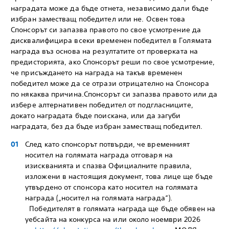
наградата може да бъде отнета, независимо дали бъде
избран заместващ победител или не. Освен това
Спонсорът си запазва правото по свое усмотрение да
дисквалифицира всеки временен победител в Голямата
награда въз основа на резултатите от проверката на
предисторията, ако Спонсорът реши по свое усмотрение,
че присъждането на награда на такъв временен
победител може да се отрази отрицателно на Спонсора
по някаква причина.Спонсорът си запазва правото или да
избере алтернативен победител от подгласниците,
докато наградата бъде поискана, или да загуби
наградата, без да бъде избран заместващ победител.
След като спонсорът потвърди, че временният
носител на голямата награда отговаря на
изискванията и спазва Официалните правила,
изложени в настоящия документ, това лице ще бъде
утвърдено от спонсора като носител на голямата
награда („носител на голямата награда“).
Победителят в голямата награда ще бъде обявен на
уебсайта на конкурса на или около ноември 2026