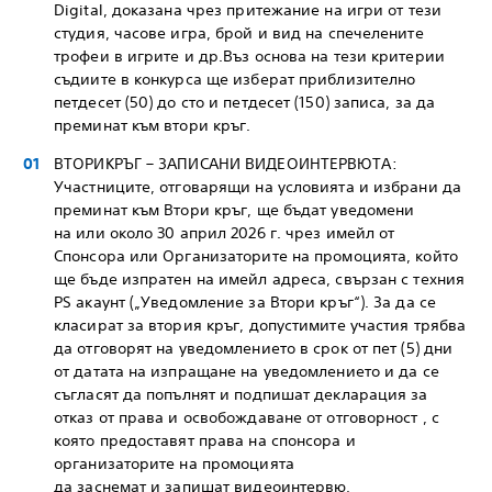
Digital, доказана чрез притежание на игри от тези
студия, часове игра, брой и вид на спечелените
трофеи в игрите и др.Въз основа на тези критерии
съдиите в конкурса ще изберат приблизително
петдесет (50) до сто и петдесет (150) записа, за да
преминат към втори кръг.
ВТОРИКРЪГ – ЗАПИСАНИ ВИДЕОИНТЕРВЮТА:
Участниците, отговарящи на условията и избрани да
преминат към Втори кръг, ще бъдат уведомени
на или около 30 април 2026 г. чрез имейл от
Спонсора или Организаторите на промоцията, който
ще бъде изпратен на имейл адреса, свързан с техния
PS акаунт („Уведомление за Втори кръг“). За да се
класират за втория кръг, допустимите участия трябва
да отговорят на уведомлението в срок от пет (5) дни
от датата на изпращане на уведомлението и да се
съгласят да попълнят и подпишат декларация за
отказ от права и освобождаване от отговорност , с
която предоставят права на спонсора и
организаторите на промоцията
да заснемат и запишат видеоинтервю,