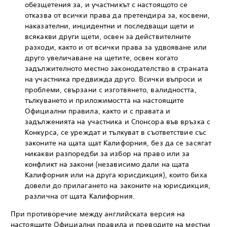
обезщетения за, и участникът с настоящото се
отказва от всички права да претендира за, косвени,
наказателни, инцидентни и последващи щети и
всякакви други щети, освен за действителните
разходи, както и от всички права за удвояване или
друго увеличаване на щетите, освен когато
задължителното местно законодателство в страната
на участника предвижда друго. Всички въпроси и
проблеми, свързани с изготвянето, валидността,
тълкуването и приложимостта на настоящите
Официални правила, както и с правата и
задълженията на участника и Спонсора във връзка с
Конкурса, се уреждат и тълкуват в съответствие със
законите на щата щат Калифорния, без да се засягат
никакви разпоредби за избор на право или за
конфликт на закони (независимо дали на щата
Калифорния или на друга юрисдикция), които биха
довели до прилагането на законите на юрисдикция,
различна от щата Калифорния.
При противоречие между английската версия на
настоящите Официални правила и преводите на местни