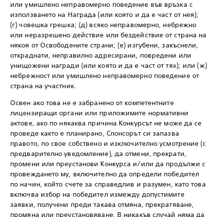
или умишлено неправомерно поведение във връзка с
използването на Награда (или която и да е част от нея);
(г) човешка грешка; (д) всяко неправомерно, небрежно
или неразрешено действие или бездействие от страна на
някоя от Освободените страни; (е) изгубени, закъснели,
откраднати, неправилно адресирани, повредени или
унищожени награди (или която и да е част от тях); или (ж)
небрежност или умишлено неправомерно поведение от
страна на участник.
Освен ако това не е забранено от компетентните
лицензиращи органи или приложимите нормативни
актове, ако по някаква причина Конкурсът не може да се
проведе както е планирано, Спонсорът си запазва
правото, по свое собствено и изключително усмотрение (с
предварително уведомление), да отмени, прекрати,
промени или преустанови Конкурса и/или да продължи с
провеждането му, включително да определи победител
по начин, който счете за справедлив и разумен, като това
включва избор на победител измежду допустимите
заявки, получени преди такава отмяна, прекратяване,
промяна или преустановяване. В никакъв случай няма да