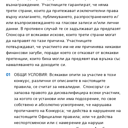
възнаграждение. Участниците гарантират, че няма
трети страни, които да притежават изключителни права
върху излагането, публикуването, разпространението и/
или възпроизвеждането на гласови записи и/или лични
данни. В противен случай те се задължават да предпазят
Спонсора от всякакви искове, които трети страни могат
да направят по тази причина. Участниците
потвърждават, че участието им не им причинява никакви
финансови загуби, поради което се отказват от всякакви
претенции, които биха могли да предявят във връзка със
намаляването на доходите си.
ОБЩИ УСЛОВИЯ: Всякакви опити за участие в този
конкурс, различни от описаните в настоящите
правила, се считат за невалидни. Спонсорът си
запазва правото да дисквалифицира всеки участник,
за когото се установи или има подозрение, по свое
собствено и абсолютно усмотрение, че нарушава
протичането на Конкурса; че действа в нарушение на
настоящите Официални правила; или че действа
неспортсменски или с намерение да наруши