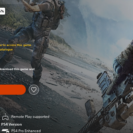
5%
original price of €79,99
om original price of €79,99
ra to access this game
Catalogue
om original price of €79,99
o download this game and
Remote Play supported
PS4 Version
PS4 Pro Enhanced