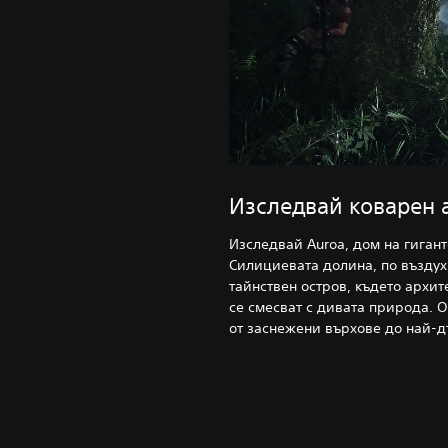
Изследвай коварен 
Изследвай Auroa, дом на гигантс
Силициевата долина, по въздух,
тайнствен остров, където архи
се смесват с дивата природа. О
от заснежени върхове до най-д