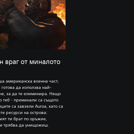
 враг от миналото
ша американска военна част,
, готова да използва най-
е, за да те елиминира. Нещо
о теб - преминали са същото
ците са завзели Auroa, като са
те ресурси на острова:
ият ти брат по оръжие,
ще трябва да унищожиш.