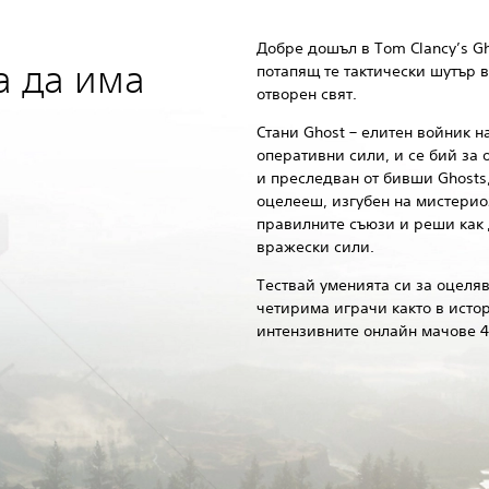
Добре дошъл в Tom Clancy’s Gh
а да има
потапящ те тактически шутър в
отворен свят.
Стани Ghost – елитен войник 
оперативни сили, и се бий за 
и преследван от бивши Ghosts,
оцелееш, изгубен на мистерио
правилните съюзи и реши как
вражески сили.
Тествай уменията си за оцеляв
четирима играчи както в истор
интензивните онлайн мачове 4