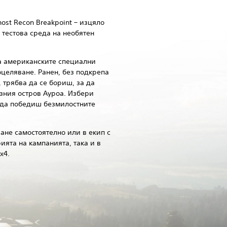
ost Recon Breakpoint – изцяло
 тестова среда на необятен
на американските специални
оцеляване. Ранен, без подкрепа
 трябва да се бориш, за да
зния остров Ауроа. Избери
 да победиш безмилостните
ане самостоятелно или в екип с
ията на кампанията, така и в
х4.