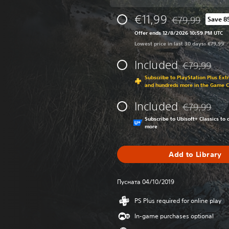
€11,99
€79,99
Save 8
Discounted from 
Offer ends 12/8/2026 10:59 PM UTC
Lowest price in last 30 days: €79,99
Included
€79,99
Discounted fr
Subscribe to PlayStation Plus Ext
and hundreds more in the Game 
Included
€79,99
Discounted fr
Subscribe to Ubisoft+ Classics t
more
Add to Library
Пусната 04/10/2019
PS Plus required for online play
In-game purchases optional