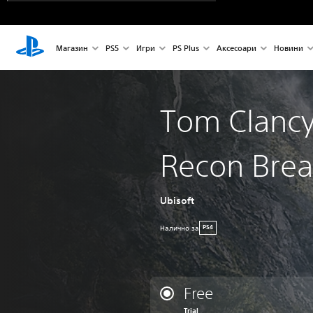
Магазин
PS5
Игри
PS Plus
Аксесоари
Новини
Tom Clancy
Recon Brea
Ubisoft
Налично за
PS4
Free
Trial