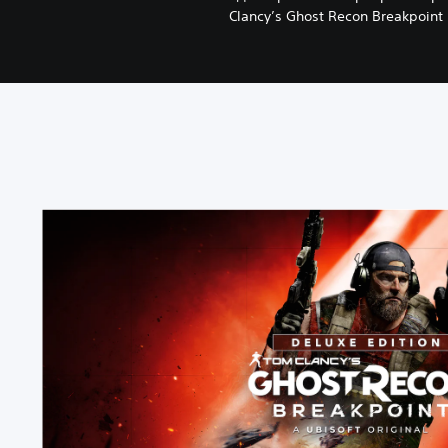
Clancy’s Ghost Recon Breakpoin
T
o
m
C
l
a
n
c
y
'
s