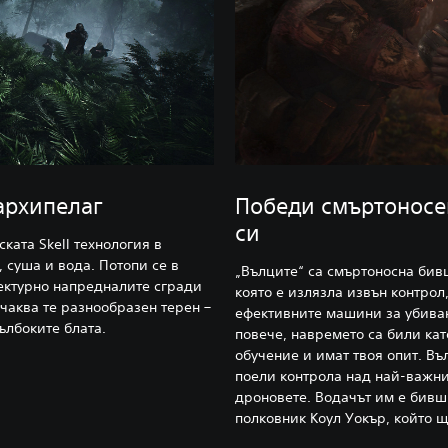
архипелаг
Победи смъртоносен
си
ката Skell технология в
 суша и вода. Потопи се в
„Вълците“ са смъртоносна бив
тектурно напредналите сгради
която е излязла извън контрол
чаква те разнообразен терен –
ефективните машини за убиван
ълбоките блата.
повече, навремето са били кат
обучение и имат твоя опит. Въл
поели контрола над най-важни
дроновете. Водачът им е бивш
полковник Коул Уокър, който 