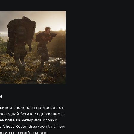
и
зживей споделена прогресия от
Изследвай богато съдържание в
рейдове за четирима играчи.
 Ghost Recon Breakpoint на Том
н и същ герой: същите