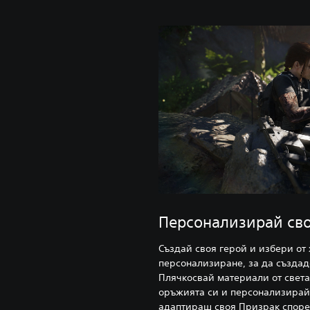
Персонализирай св
Създай своя герой и избери от
персонализиране, за да създа
Плячкосвай материали от свет
оръжията си и персонализирай 
адаптираш своя Призрак според