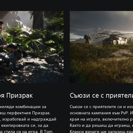
оя Призрак
Съюзи се с приятел
 хиляди комбинации за
Съюзи се с приятелите си и и
деш перфектния Призрак.
основната кампания към PvP. 
а, изработвай и надграждай
края на играта, включително 
екипировката си, за да
Както и да решиш да играеш, в
 стила си на игра. В Tom
Кланси винаги ще запазиш еди