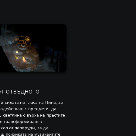
от отвъдното
й силата на гласа на Нина, за
одействаш с предмети, да
 светлина с върха на пръстите
се трансформираш в
коп от пеперуди, за да
ш психиката на музикантите.