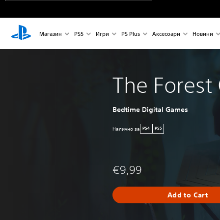
Магазин
PS5
Игри
PS Plus
Аксесоари
Новини
The Forest
Bedtime Digital Games
Налично за
PS4
PS5
€9,99
Add to Cart