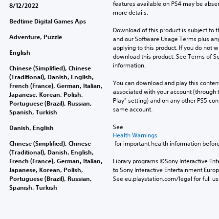
features available on PS4 may be absen
8/12/2022
more details.
Bedtime Digital Games Aps
Download of this product is subject to t
Adventure, Puzzle
and our Software Usage Terms plus any s
applying to this product. If you do not w
English
download this product. See Terms of Se
information.
Chinese (Simplified), Chinese
(Traditional), Danish, English,
You can download and play this content
French (France), German, Italian,
associated with your account (through t
Japanese, Korean, Polish,
Play” setting) and on any other PS5 con
Portuguese (Brazil), Russian,
same account.
Spanish, Turkish
See 
Danish, English
Health Warnings
Chinese (Simplified), Chinese
 for important health information before
(Traditional), Danish, English,
French (France), German, Italian,
Library programs ©Sony Interactive Ente
Japanese, Korean, Polish,
to Sony Interactive Entertainment Euro
Portuguese (Brazil), Russian,
See eu.playstation.com/legal for full us
Spanish, Turkish