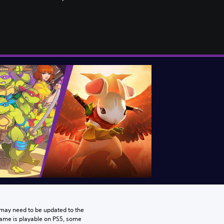
may need to be updated to the 
game is playable on PS5, some 