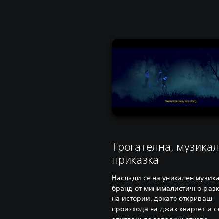
Трогателна, музика
приказка
Наслади се на уникален музик
бранд от минималистично раз
на истории, докато откриваш
произхода на джаз квартет и с