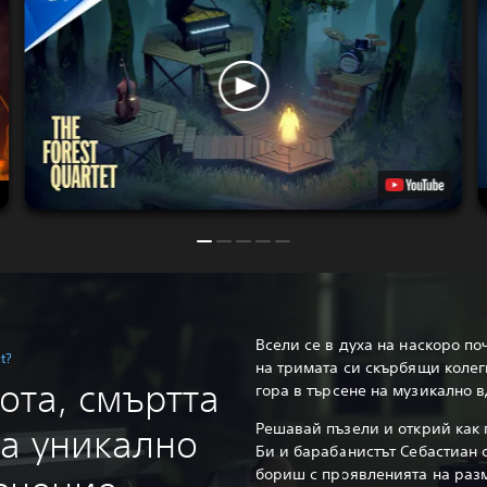
Всели се в духа на наскоро п
t?
на тримата си скърбящи колеги
ота, смъртта
гора в търсене на музикално 
Решавай пъзели и открий как 
ва уникално
Би и барабанистът Себастиан с
бориш с проявленията на раз