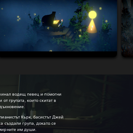
очинал водещ певец и помогни
 от групата, които скитат в
вдъхновение.
пианистът Кърк, басистът Джей
а създали група, докато се
мирните им души.