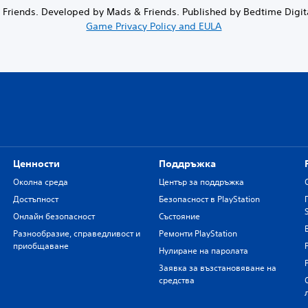
Friends. Developed by Mads & Friends. Published by Bedtime Digi
Game Privacy Policy and EULA
Ценности
Поддръжка
Околна среда
Център за поддръжка
Достъпност
Безопасност в PlayStation
Онлайн безопасност
Състояние
Разнообразие, справедливост и
Ремонти PlayStation
приобщаване
Нулиране на паролата
Заявка за възстановяване на
средства