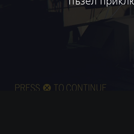
пъзел прикл