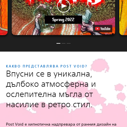
КАКВО ПРЕДСТАВЛЯВА POST VOID?
Впусни се в уникална,
дълбоко атмосферна и
ослепителна мъгла от
насилие в ретро стил.
Post Void е хипнотична надпревара от ранния дизайн на