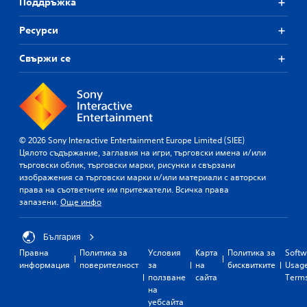
Поддръжка
Ресурси
Свържи се
© 2026 Sony Interactive Entertainment Europe Limited (SIEE)
Цялото съдържание, заглавия на игри, търговски имена и/или
търговски облик, търговски марки, рисунки и свързани
изображения са търговски марки и/или материали с авторски
права на съответните им притежатели. Всичка права
запазени.
Още инфо
България
Правна
Политика за
Условия
Карта
Политика за
Softw
информация
поверителност
за
на
бисквитките
Usag
ползване
сайта
Term
на
уебсайта