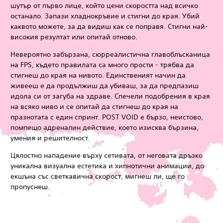
шутър от първо лице, който цени скоростта над всичко
останало. Запази хладнокръвие и стигни до края. Убий
каквото можете, за да видиш как се поправя. Стигни най-
високия резултат или опитай отново.
Невероятно забързана, сюрреалистична главоблъсканица
на FPS, където правилата са много прости - трябва да
стигнеш до края на нивото. Единственият начин да
живееш е да продължиш да убиваш, за да предпазиш
идола си от загуба на здраве. Спечели подобрения в края
на всяко ниво и се опитай да стигнеш до края на
празнотата с един спринт. POST VOID е бързо, неистово,
помпещо адреналин действие, което изисква бързина,
умения и решителност.
Цялостно нападение върху сетивата, от неговата дръзко
уникална визуална естетика и хипнотични анимации, до
екшъна със светкавична скорост, мигнеш ли, ще го
пропуснеш.