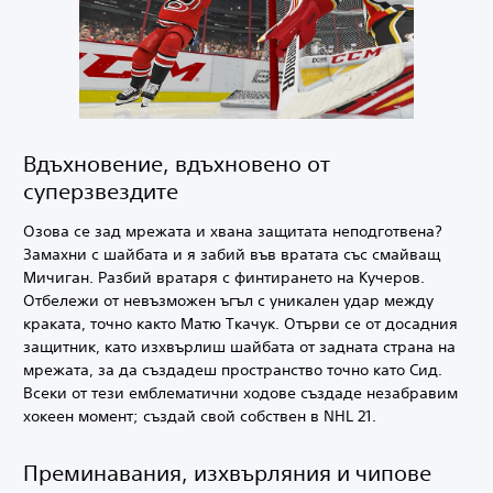
Вдъхновение, вдъхновено от
суперзвездите
Озова се зад мрежата и хвана защитата неподготвена?
Замахни с шайбата и я забий във вратата със смайващ
Мичиган. Разбий вратаря с финтирането на Кучеров.
Отбележи от невъзможен ъгъл с уникален удар между
краката, точно както Матю Ткачук. Отърви се от досадния
защитник, като изхвърлиш шайбата от задната страна на
мрежата, за да създадеш пространство точно като Сид.
Всеки от тези емблематични ходове създаде незабравим
хокеен момент; създай свой собствен в NHL 21.
Преминавания, изхвърляния и чипове