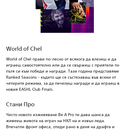
World of Chel
World of Chel прави по-лесно от всякога да влезеш и да
играеш самостоятелно или да се свържеш с приятели по
пътя си към победи и награди. Тази година представяме
Ranked Seasons - където ще се състезаваш във всеки от
четирите режима, за да печелиш награди и да играеш в
новия EASHL Club Finals.
Стани Про
Чисто новото изживяване Be A Pro ти дава шанса да
живееш живота на играч на НХЛ на и извън леда.
Впечатли фронт офиса, отиди рано в деня на драфта и