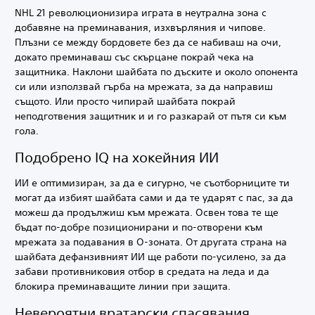
NHL 21 революционизира играта в неутрална зона с
добавяне на преминавания, изхвърляния и чипове.
Плъзни се между бордовете без да се набиваш на очи,
докато преминаваш със скърцане покрай чека на
защитника. Наклони шайбата по дъските и около опонента
си или използвай гърба на мрежата, за да направиш
същото. Или просто чипирай шайбата покрай
неподготвения защитник и и го разкарай от пътя си към
гола.
Подобрено IQ на хокейния ИИ
ИИ е оптимизиран, за да е сигурно, че съотборниците ти
могат да избият шайбата сами и да те ударят с пас, за да
можеш да продължиш към мрежата. Освен това те ще
бъдат по-добре позиционирани и по-отворени към
мрежата за подавания в О-зоната. От другата страна на
шайбата дефанзивният ИИ ще работи по-усилено, за да
забави противниковия отбор в средата на леда и да
блокира преминаващите линии при защита.
Невероятни вратарски спасявания