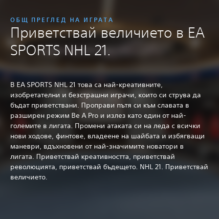
ОБЩ ПРЕГЛЕД НА ИГРАТА
Приветствай величието в EA
SPORTS NHL 21.
В EA SPORTS NHL 21 това са най-креативните,
изобретателни и безстрашни играчи, които си струва да
бъдат приветствани. Проправи пътя си към славата в
разширен режим Be A Pro и излез като един от най-
големите в лигата. Промени атаката си на леда с всички
нови ходове, финтове, владеене на шайбата и избягващи
маневри, вдъхновени от най-значимите новатори в
лигата. Приветствай креативността, приветствай
революцията, приветствай бъдещето. NHL 21. Приветствай
величието.