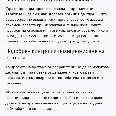
Страхотното вратарство се ражда от пресметнатия
атлетизъм - да си в най-добрата позиция да спреш, като
същевременно имаш атлетичната способност бързо да
покриеш вратата при неочаквана възможност. Новите
невероятни спасявания и анимации означават, че никога
няма да ти е скучно - винаги има шанс да направиш
смайващ, акробатичен стоп - дори срещу импулса си.
Подобрен контрол и позициониране на
вратаря
Контролите на вратаря са преработени, за да се използва
десният стик за повече от движения, което прави
вратарите, контролирани от потребителя, по-плавни и
тактилни.
ИИ вратарите са по-умни, когато става въпрос за
позициониране - те ще се приспособят и ще се изравнят
до ъгъла на приближаване на стрелеца, за да си дадат
най-добрия шанс за спиране.