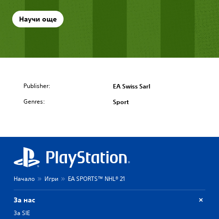
Научи още
Publisher:
EA Swiss Sarl
Genres:
Sport
Начало
Игри
EA SPORTS™ NHL® 21
За нас
За SIE