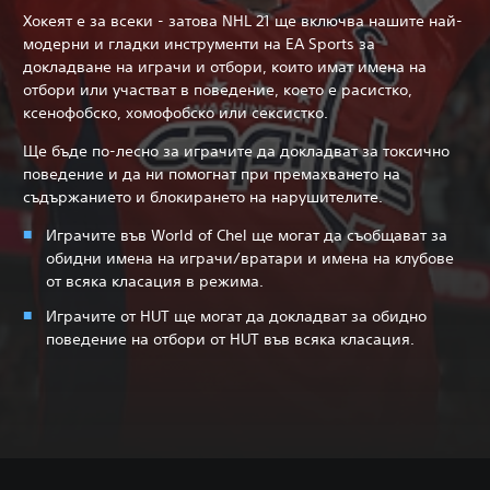
Хокеят е за всеки - затова NHL 21 ще включва нашите най-
модерни и гладки инструменти на EA Sports за
докладване на играчи и отбори, които имат имена на
отбори или участват в поведение, което е расистко,
ксенофобско, хомофобско или сексистко.
Ще бъде по-лесно за играчите да докладват за токсично
поведение и да ни помогнат при премахването на
съдържанието и блокирането на нарушителите.
Играчите във World of Chel ще могат да съобщават за
обидни имена на играчи/вратари и имена на клубове
от всяка класация в режима.
Играчите от HUT ще могат да докладват за обидно
поведение на отбори от HUT във всяка класация.