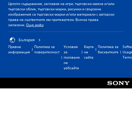
Цялото съдържание, заглавия на игри, търговски имена и/или
търговски облик, търговски марки, рисунки и свързани
изображения са търговски марки и/или материали с авторски
права на съответните им притежатели. Всичка права
запазени.
Още инфо
България
Правна
Политика за
Условия
Карта
Политика за
Softw
информация
поверителност
за
на
бисквитките
Usag
ползване
сайта
Term
на
уебсайта