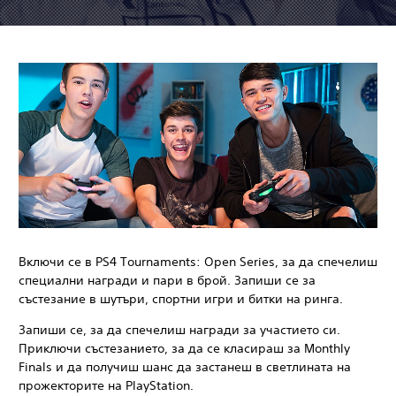
Включи се в PS4 Tournaments: Open Series, за да спечелиш
специални награди и пари в брой. Запиши се за
състезание в шутъри, спортни игри и битки на ринга.
Запиши се, за да спечелиш награди за участието си.
Приключи състезанието, за да се класираш за Monthly
Finals и да получиш шанс да застанеш в светлината на
прожекторите на PlayStation.