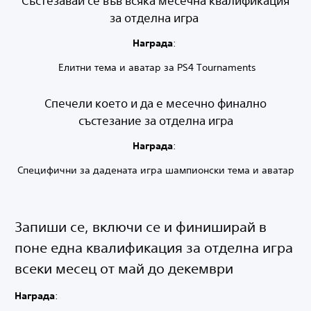
Състезавай се във всяка месечна квалификация
за отделна игра
Награда
:
Елитни тема и аватар за PS4 Tournaments
Спечели което и да е месечно финално
състезание за отделна игра
Награда
:
Специфични за дадената игра шампионски тема и аватар
Запиши се, включи се и финиширай в
поне една квалификация за отделна игра
всеки месец от май до декември
Награда
: