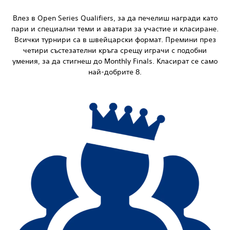
Влез в Open Series Qualifiers, за да печелиш награди като
пари и специални теми и аватари за участие и класиране.
Всички турнири са в швейцарски формат. Премини през
четири състезателни кръга срещу играчи с подобни
умения, за да стигнеш до Monthly Finals. Класират се само
най-добрите 8.