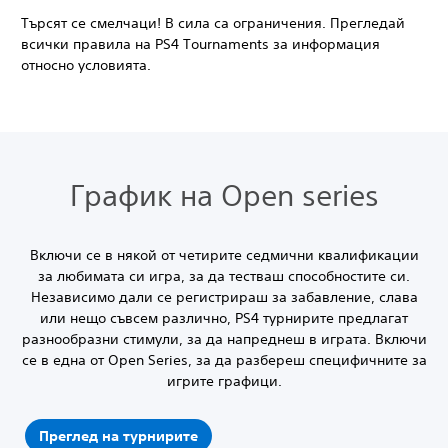
Търсят се смелчаци! В сила са ограничения. Прегледай
всички правила на PS4 Tournaments за информация
относно условията.
График на Open series
Включи се в някой от четирите седмични квалификации
за любимата си игра, за да тестваш способностите си.
Независимо дали се регистрираш за забавление, слава
или нещо съвсем различно, PS4 турнирите предлагат
разнообразни стимули, за да напреднеш в играта. Включи
се в една от Open Series, за да разбереш специфичните за
игрите графици.
Преглед на турнирите