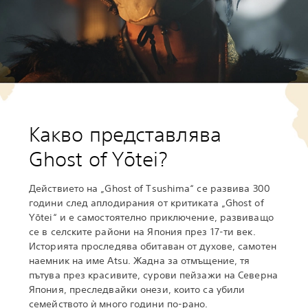
Какво представлява
Ghost of Yōtei?
Действието на „Ghost of Tsushima“ се развива 300
години след аплодирания от критиката „Ghost of
Yōtei“ и е самостоятелно приключение, развиващо
се в селските райони на Япония през 17-ти век.
Историята проследява обитаван от духове, самотен
наемник на име Atsu. Жадна за отмъщение, тя
пътува през красивите, сурови пейзажи на Северна
Япония, преследвайки онези, които са убили
семейството ѝ много години по-рано.