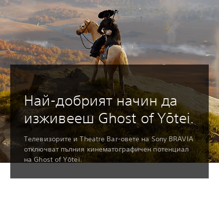
Най-добрият начин да
изживееш Ghost of Yōtei.
Телевизорите и Theatre Bar-овете на Sony BRAVIA
отключват пълния кинематографичен потенциал
на Ghost of Yōtei.