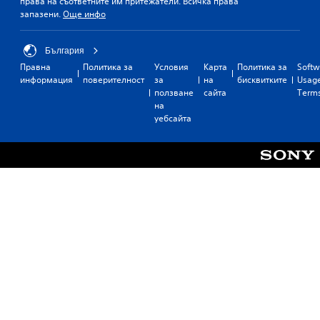
права на съответните им притежатели. Всичка права
запазени.
Още инфо
България
Правна
Политика за
Условия
Карта
Политика за
Softw
информация
поверителност
за
на
бисквитките
Usag
ползване
сайта
Term
на
уебсайта