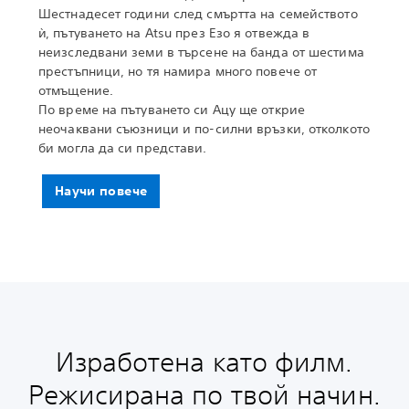
Шестнадесет години след смъртта на семейството
ѝ, пътуването на Atsu през Езо я отвежда в
неизследвани земи в търсене на банда от шестима
престъпници, но тя намира много повече от
отмъщение.
По време на пътуването си Ацу ще открие
неочаквани съюзници и по-силни връзки, отколкото
би могла да си представи.
Научи повече
Изработена като филм.
Режисирана по твой начин.