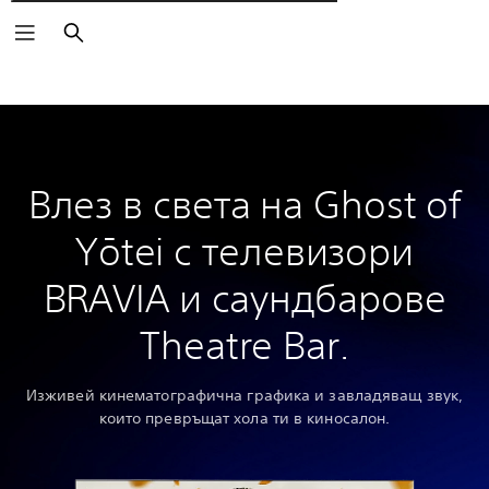
Търсене
Влез в света на Ghost of
Yōtei с телевизори
BRAVIA и саундбарове
Theatre Bar.
Изживей кинематографична графика и завладяващ звук,
които превръщат хола ти в киносалон.