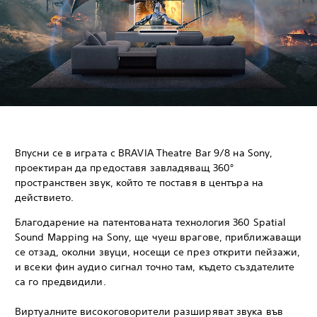
Впусни се в играта с BRAVIA Theatre Bar 9/8 на Sony,
проектиран да предоставя завладяващ 360°
пространствен звук, който те поставя в центъра на
действието.
Благодарение на патентованата технология 360 Spatial
Sound Mapping на Sony, ще чуеш врагове, приближаващи
се отзад, околни звуци, носещи се през открити пейзажи,
и всеки фин аудио сигнал точно там, където създателите
са го предвидили.
Виртуалните високоговорители разширяват звука във