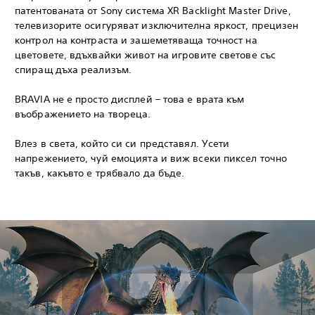
патентованата от Sony система XR Backlight Master Drive,
телевизорите осигуряват изключителна яркост, прецизен
контрол на контраста и зашеметяваща точност на
цветовете, вдъхвайки живот на игровите светове със
спиращ дъха реализъм.
BRAVIA не е просто дисплей – това е врата към
въображението на твореца.
Влез в света, който си си представял. Усети
напрежението, чуй емоцията и виж всеки пиксел точно
такъв, какъвто е трябвало да бъде.