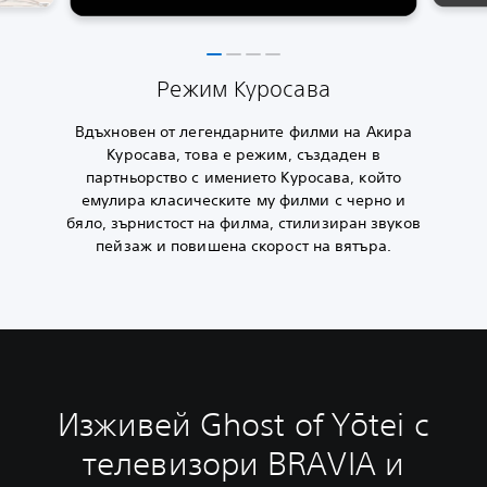
Режим Куросава
Вдъхновен от легендарните филми на Акира
Куросава, това е режим, създаден в
партньорство с имението Куросава, който
емулира класическите му филми с черно и
бяло, зърнистост на филма, стилизиран звуков
пейзаж и повишена скорост на вятъра.
Изживей Ghost of Yōtei с
телевизори BRAVIA и