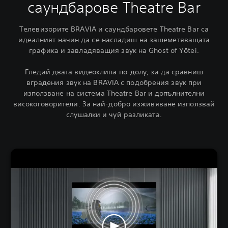
саундбарове Theatre Bar
Телевизорите BRAVIA и саундбаровете Theatre Bar са
идеалният начин да се насладиш на зашеметяващата
графика и завладяващия звук на Ghost of Yōtei.
Гледай двата видеоклипа по-долу, за да сравниш
вградения звук на BRAVIA с подобрения звук при
използване на система Theatre Bar и допълнителни
високоговорители. За най-добро изживяване използвай
слушалки и чуй разликата.