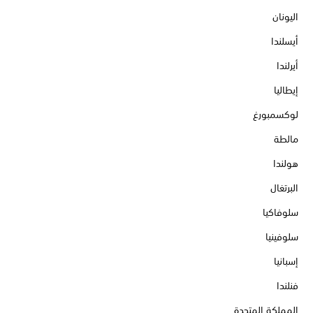
اليونان
أيسلندا
أيرلندا
إيطاليا
لوكسمبورغ
مالطة
هولندا
البرتغال
سلوفاكيا
سلوفينيا
إسبانيا
فنلندا
المملكة المتحدة