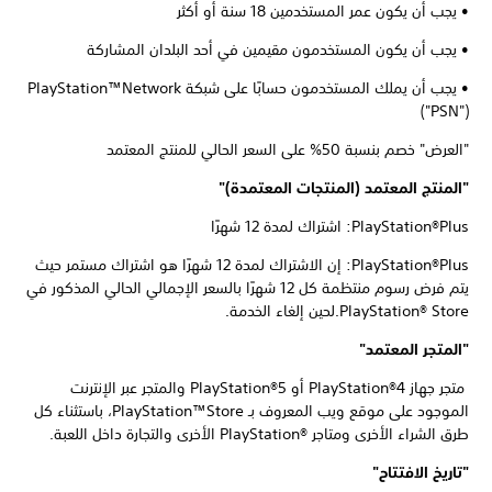
• يجب أن يكون عمر المستخدمين 18 سنة أو أكثر
• يجب أن يكون المستخدمون مقيمين في أحد البلدان المشاركة
• يجب أن يملك المستخدمون حسابًا على شبكة PlayStation™Network
‏("PSN")
"العرض" خصم بنسبة 50% على السعر الحالي للمنتج المعتمد
"المنتج المعتمد (المنتجات المعتمدة)"
PlayStation®Plus: اشتراك لمدة 12 شهرًا
PlayStation®Plus: إن الاشتراك لمدة 12 شهرًا هو اشتراك مستمر حيث
يتم فرض رسوم منتظمة كل 12 شهرًا بالسعر الإجمالي الحالي المذكور في
PlayStation® Store.لحين إلغاء الخدمة.
"المتجر المعتمد"
متجر جهاز PlayStation®4 أو PlayStation®5 والمتجر عبر الإنترنت
الموجود على موقع ويب المعروف بـ PlayStation™Store، باستثناء كل
طرق الشراء الأخرى ومتاجر PlayStation®‎ الأخرى والتجارة داخل اللعبة.
"تاريخ الافتتاح"