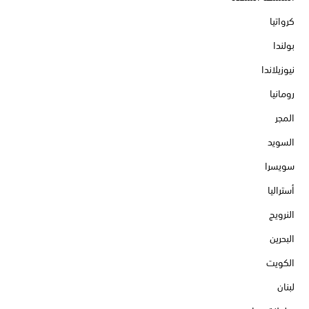
كرواتيا
بولندا
نيوزيلاندا
رومانيا
المجر
السويد
سويسرا
أستراليا
النرويج
البحرين
الكويت
لبنان