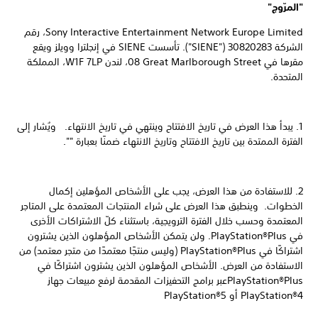
"المرّوج"
Sony Interactive Entertainment Network Europe Limited، رقم
الشركة 30820283 ("SIENE"). تأسست SIENE في إنجلترا وويلز ويقع
مقرها في ‎08 Great Marlborough Street، لندن W1F 7LP، المملكة
المتحدة.
1. يبدأ هذا العرض في تاريخ الافتتاح وينتهي في تاريخ الانتهاء. ويُشار إلى
الفترة الممتدة بين تاريخ الافتتاح وتاريخ الانتهاء ضمنًا بعبارة "".
2. للاستفادة من هذا العرض، يجب على الأشخاص المؤهلين إكمال
الخطوات. وينطبق هذا العرض على شراء المنتجات المعتمدة على المتاجر
المعتمدة وحسب خلال الفترة الترويجية، باستثناء كلّ الاشتراكات الأخرى
في PlayStation®Plus. ولن يتمكن الأشخاص المؤهلون الذين يشترون
اشتراكًا في PlayStation®Plus (وليس منتجًا معتمدًا من متجر معتمد) من
الاستفادة من العرض. الأشخاص المؤهلون الذين يشترون اشتراكًا في
PlayStation®Plusعبر برامج التحفيزات المقدمة لرفع مبيعات جهاز
PlayStation®4 أو PlayStation®5