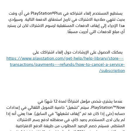
يستطيع المستخدم إلغاء اشتراكه في PlayStation®Plus في أي وقت
بحيث تنتهي صلاحية الاشتراك في تاريخ استحقاق الدفعة التالية. وسيؤدي
هذا الإجراء إلى إيقاف الدفعات المستقبلية لرسوم الاشتراك لكن لن يسترد
أي مبلغ للدفعات التي أجريت مسبقًا.
يمكنك الحصول على الإرشادات حول إلغاء اشتراكك على
https://www.playstation.com/get-help/help-library/store---
transactions/payments---refunds/how-to-cancel-a-service-
subscription/
عندما يشتري شخص مؤهل اشتراكًا لمدة 12 شهرًا في
PlayStation™Now، سيتم "تشغيل" خاصية التمويل التلقائي في إعدادات
حسابه (حتى إذا كان قد تم "إيقاف تشغيلها" في السابق). هذا يعني أنه إذا
لم يكن لدى المستخدم رصيد كافٍ في محفظته لدفع رسم الاشتراك
المنتظم، فسيتم خصم الرصيد المطلوب من طريقة الدفع الافتراضية