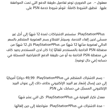
معقول –. من الضروري توفر تفاصيل طريقة الدفع التي تمت الموافقة
عليها. تنطبق الشروط كاملةً: تتوفّر شروط خدمة PSN على.
PlayStation®Plus: ستستمر الاشتراكات لمدة 12 شهرًا إلى أجل غير
مسمّى لحين إلغاء الخدمة، وسيتمّ اقتطاع رسم العضوية المنتظم بالسعر
الحالي لعضوية مدّتها 12 شهرًا من PlayStation®Plus كل 12 شهرًا من
محفظة PSN الخاصة بالمستخدم تلقائيًا إذا كان لدى المستخدم رصيد كاف
في محفظة PSN الخاصة به أو من طريقة الدفع الافتراضية المسجلة في
حسابه (في حال توفره).
- رسم الاشتراك المنتظم في PlayStation®Plus:‏ 49,99 دولارًا أمريكيًا
إلى حين إرسال إشعار عبر البريد الإلكتروني بخلاف ذلك إلى عنوان البريد
الإلكتروني المسجّل في حسابك على PSN.
معدل تكرار الفوترة في PlayStation®Plus: كل اثني عشر شهرًا
- مدة الاشتراك في PlayStation®Plus: متواصلة إلى حين إلغائها.