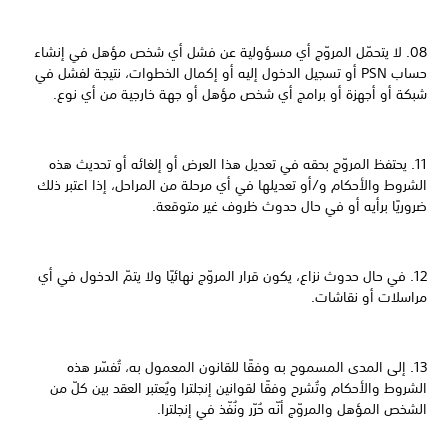
08. لا يتحمّل المروّج أي مسؤولية عن فشل أي شخص مؤهل في إنشاء
حساب PSN أو تسجيل الدخول إليه أو إكمال الخطوات، نتيجة لفشل في
شبكة أو أجهزة أو برامج أي شخص مؤهل أو جهة خارجية من أي نوع.
11. يحتفظ المروّج بحقه في تعديل هذا العرض أو إلغائه أو تحديث هذه
الشروط والأحكام و/أو تعديلها في أي مرحلة من المراحل، إذا اعتبر ذلك
ضروريًا برأيه أو في حال حدوث ظروف غير متوقعة.
12. في حال حدوث نزاع، يكون قرار المروّج نهائيًا ولا يتمّ الدخول في أي
مراسلات أو نقاشات.
13. إلى المدى المسموح به وفقًا للقانون المعمول به، تُفسّر هذه
الشروط والأحكام وتُشرح وفقًا لقوانين إنجلترا ويُعتبر العقد بين كلّ من
الشخص المؤهل والمروّج أنّه حُرّر ونُفّذ في إنجلترا.