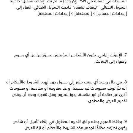
المسجّلة في حسابه في PSN (إن وُجد) ما لم يتم "إيقاف تشغيل" خاصية
التمويل التلقائي. "لإيقاف تشغيل" خاصية التمويل التلقائي، انتقل إلى
[إعدادات الحساب] > [المحفظة] > [إعدادات المحفظة].
7. الإنترنت إلزامي. يكون الأشخاص المؤهلون مسؤولين عن أي رسوم
وصول إلى الإنترنت.
8. في حال وجود أي سبب يشير إلى حصول خرق لهذه الشروط والأحكام أو
أنه تمّ توفير معلومات غير صحيحة أو غير مقروءة أو مخادعة أو معلومات
أخرى غير صالحة أو غير مناسبة، يجوز للمروّج وفق تقديره وحده أن يرفض
تقديم العرض والمحتوى.
9. يحتفظ المروّج بحقه وفق تقديره المعقول في إلغاء تأهيل أي شخص
يكون تصرّفه مخالفًا لجوهر هذه الشروط والأحكام أو نيّة العرض.