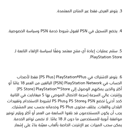
3. يتوفر العرض فقط عبر المتاجر المعتمدة.
4. يخضع التسجيل في PSN لقبول شروط خدمة PSN وسياسة الخصوصية.
5. ستتم عمليات إعادة أي منتج معتمد وفقًا لسياسة الإلغاء التابعة لـ
PlayStation Store.
6. يتوفر الاشتراك في PlayStation®Plus ‏(PS Plus) فقط لأصحاب
الحساب في PlayStation Network ‏(PSN) البالغين من العمر 18 عامًا أو
أكثر والذين يمكنهم الوصول إلى PlayStation™Store ‏(PS Store)
وإنترنت عالي السرعة (سرعة الاتصال الموصى بها 5 ميغابايت في الثانية
كحد أدنى) تخضع PSN وPS Store وPS Plus لشروط الاستخدام وتقييدات
البلدان واللغات. يختلف محتوى PS Plus وخدماته بحسب عمر المشترك.
يجب أن يكون المستخدمون قد بلغوا السابعة من العمر أو أكثر ويلزم توفير
موافقة أبوية للمستخدمين ما دون الـ 18 عامًا. لا نضمن توافر الخدمة.
يمكن سحب الميزات عبر الإنترنت الخاصة بألعاب معيّنة بناءً على إشعار