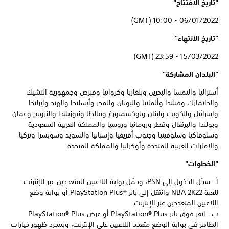
"تاريخ الافتتاح"
06/01/2022 - 10:00 (GMT)
"تاريخ الانتهاء"
15/03/2022 - 23:59 (GMT)
"البلدان المشاركة"
أستراليا والنمسا والبحرين وبلغاريا وكرواتيا وقبرص وجمهورية التشيك
والدانمارك وفنلندا وألمانيا واليونان والمجر وأيسلندا والهند وإيرلندا
وإسرائيل والكويت ولبنان ولوكسمبورغ ومالطا ونيوزيلندا والنرويج وعمان
وبولندا والبرتغال وقطر ورومانيا وروسيا والمملكة العربية السعودية
وسلوفاكيا وسلوفينيا وجنوب أفريقيا وإسبانيا والسويد وسويسرا وتركيا
والإمارات العربية المتحدة وأوكرانيا والمملكة المتحدة
"الخطوات"
أ. سجّل الدخول إلى PSN، وحمّل بوابة اللاعبين المتعددين عبر الإنترنت
للعبة NBA 2K22 وانتقل إلى بانر PlayStation Plus®‎ أو بوابة وضع
اللاعبين المتعددين عبر الإنترنت.
ب. انقر فوق بانر PlayStation® Plus أو عرض PlayStation® Plus
الظاهر في بوابة الوضع متعدد اللاعبين على الإنترنت، وبمجرد ظهور خيارات