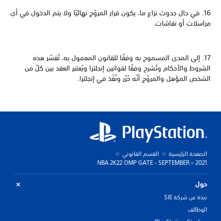
16. في حال حدوث نزاع ما، يكون قرار المروّج نهائيًا ولا يتم الدخول في أي
مراسلات أو نقاشات.
17. إلى المدى المسموح به وفقًا للقانون المعمول به، تُفسّر هذه
الشروط والأحكام وتُشرح وفقًا لقوانين إنجلترا ويُعتبر العقد بين كلّ من
الشخص المؤهل والمروّج أنّه حُرّر ونُفّذ في إنجلترا.
الصفحة الرئيسية
القسم القانوني
NBA 2K22 OMP GATE - SEPTEMBER – 2021
حول
نبذة عن شركة SIE
الوظائف