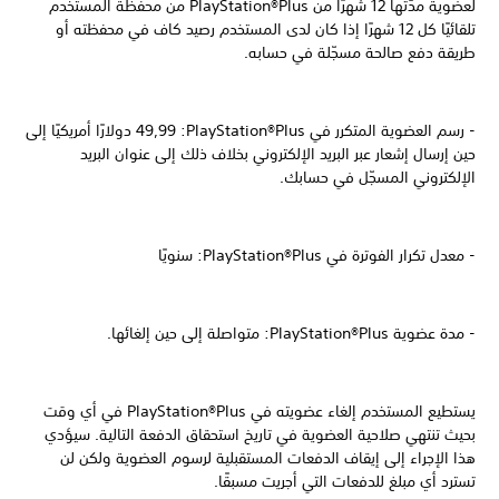
لعضوية مدّتها 12 شهرًا من PlayStation®Plus من محفظة المستخدم
تلقائيًا كل 12 شهرًا إذا كان لدى المستخدم رصيد كاف في محفظته أو
طريقة دفع صالحة مسجّلة في حسابه.
- رسم العضوية المتكرر في PlayStation®Plus:‏ 49,99 دولارًا أمريكيًا إلى
حين إرسال إشعار عبر البريد الإلكتروني بخلاف ذلك إلى عنوان البريد
الإلكتروني المسجّل في حسابك.
- معدل تكرار الفوترة في PlayStation®Plus: سنويًا
- مدة عضوية PlayStation®Plus: متواصلة إلى حين إلغائها.
يستطيع المستخدم إلغاء عضويته في PlayStation®Plus في أي وقت
بحيث تنتهي صلاحية العضوية في تاريخ استحقاق الدفعة التالية. سيؤدي
هذا الإجراء إلى إيقاف الدفعات المستقبلية لرسوم العضوية ولكن لن
تسترد أي مبلغ للدفعات التي أجريت مسبقًا.