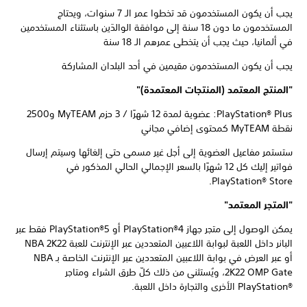
يجب أن يكون المستخدمون قد تخطوا عمر الـ 7 سنوات، ويحتاج
المستخدمون ما دون 18 سنة إلى موافقة الوالدَين باستثناء المستخدمين
في ألمانيا، حيث يجب أن يتخطى عمرهم الـ 18 سنة
يجب أن يكون المستخدمون مقيمين في أحد البلدان المشاركة
"المنتج المعتمد (المنتجات المعتمدة)"
PlayStation® Plus: عضوية لمدة 12 شهرًا / 3 حزم MyTEAM و2500
نقطة MyTEAM كمحتوى إضافي مجاني
ستستمر مفاعيل العضوية إلى أجل غير مسمى حتى إلغائها وسيتم إرسال
فواتير إليك كل 12 شهرًا بالسعر الإجمالي الحالي المذكور في
PlayStation® Store.
"المتجر المعتمد"
يمكن الوصول إلى متجر جهاز PlayStation®4 أو PlayStation®5 فقط عبر
البانر داخل اللعبة لبوابة اللاعبين المتعددين عبر الإنترنت للعبة NBA 2K22
أو عبر العرض في بوابة اللاعبين المتعددين عبر الإنترنت الخاصة بـ NBA
2K22 OMP Gate، ويُستثنى من ذلك كلّ طرق الشراء ومتاجر
PlayStation®‎ الأخرى والتجارة داخل اللعبة.