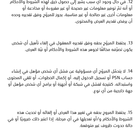
12. في حال وجود أي سبب يشير إلى حصول خرق لهذه الشروط والأحكام
أو أنه تمّ توفير معلومات غير صحيحة أو غير مقروءة أو مخادعة أو
معلومات أخرى غير صالحة أو غير مناسبة، يجوز للمروّج وفق تقديره وحده
أن يرفض تقديم العرض والمحتوى.
13. يحتفظ المروّج بحقه وفق تقديره المعقول في إلغاء تأهيل أي شخص
يكون تصرّفه مخالفًا لجوهر هذه الشروط والأحكام أو نيّة العرض.
14. لا يتحمّل المروّج أي مسؤولية عن فشل أي شخص مؤهل في إنشاء
حساب PSN أو تسجيل الدخول إليه، أو إكمال الخطوات، أو تلقي المحتوى
واستبداله، كنتيجة لفشل في شبكة أو أجهزة أو برامج أي شخص مؤهل أو
جهة خارجية من أي نوع.
15. يحتفظ المروج بحقه في تغيير هذا العرض أو إلغائه أو تحديث هذه
الشروط والأحكام و/أو تعديلها في أي مرحلة، إذا اعتبر ذلك ضروريًا أو في
حالة حدوث ظروف غير متوقعة.