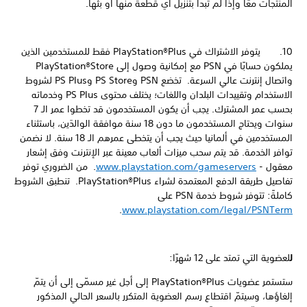
المنتجات معًا وإذا لم تبدأ بتنزيل أي قطعة منها أو بثها.
10. يتوفر الاشتراك في PlayStation®Plus فقط للمستخدمين الذين
يملكون حسابًا في PSN مع إمكانية وصول إلى PlayStation®Store
واتصال إنترنت عالي السرعة. تخضع PSN وPS Store وPS Plus لشروط
الاستخدام وتقييدات البلدان واللغات؛ يختلف محتوى PS Plus وخدماته
بحسب عمر المشترك. يجب أن يكون المستخدمون قد تخطوا عمر الـ 7
سنوات ويحتاج المستخدمون ما دون 18 سنة موافقة الوالدَين، باستثناء
المستخدمين في ألمانيا حيث يجب أن يتخطى عمرهم الـ 18 سنة. لا نضمن
توافر الخدمة. قد يتم سحب ميزات ألعاب معينة عبر الإنترنت وفق إشعار
معقول -
www.playstation.com/gameservers
. من الضروري توفر
تفاصيل طريقة الدفع المعتمدة لشراء PlayStation®Plus. تنطبق الشروط
كاملةً: تتوفر شروط خدمة PSN على
.
www.playstation.com/legal/PSNTerm
ل
لعضوية التي تمتد على 12 شهرًا:
ستستمر عضويات PlayStation®Plus إلى أجل غير مسمّى إلى أن يتمّ
إلغاؤها، وسيتمّ اقتطاع رسم العضوية المتكرر بالسعر الحالي المذكور