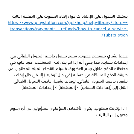
يمكنك الحصول على الإرشادات حول إلغاء العضوية على الصفحة التالية
https://www.playstation.com/get-help/help-library/store---
transactions/payments---refunds/how-to-cancel-a-service-
subscription/
عندما يشتري مستخدم عضوية، سيتم تشغيل خاصية التمويل التلقائي في
إعدادات حسابه. هذا يعني أنه إذا لم يكن لدى المستخدم رصيد كافٍ في
محفظته للدفع مقابل رسم العضوية، فسيتم اقتطاع المبلغ المطلوب من
طريقة الدفع المسجّلة في حسابه (في حال توفرها) إلا في حال إيقاف
تشغيل خاصية التمويل التلقائي. لإيقاف تشغيل خاصية التمويل التلقائي،
انتقل إلى [إعدادات الحساب] > [المحفظة] > [إعدادات المحفظة].
11. الإنترنت مطلوب. يكون الأشخاص المؤهلون مسؤولين عن أي رسوم
وصول إلى الإنترنت.