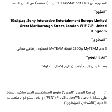
العضوية من PlayStation® Plus، اشترِ منتجًا معتمدًا من المتجر المعتمد.
"المرّوج"
Sony Interactive Entertainment Europe Limited، وعنوانه‎10
Great Marlborough Street, London W1F 7LP, United
Kingdom.
"المحتوى"
3 حزم MyTEAM و2500 نقطة MyTEAM كمحتوى إضافي مجاني
"فترة التوزيع"
بعد ما يصل إلى 7 أيام من تاريخ إكمال الخطوات.
1
. إ
نّ هذا العرض ("العرض") متوفر للمستخدمين الذين يملكون حسابًا
على شبكة PlayStation™Network ‏("PSN") والذين يستوفون متطلبات
الأهلية ("الأشخاص المؤهلون").