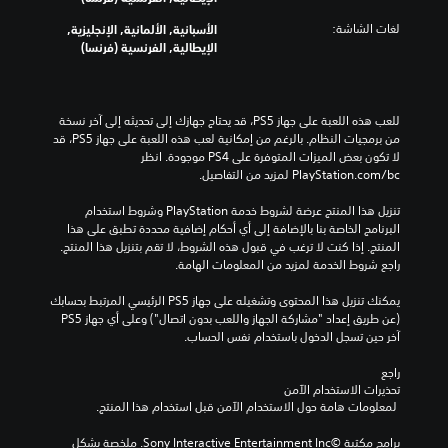
لغات الشاشة:
الأسبانية, الألمانية, الإنجليزية,
الإيطالية, الفرنسية (فرنسا)
للعب هذه اللعبة على جهاز PS5، قد يحتاج جهازك إلى تحديثه إلى آخر نسخة 
من برمجيات النظام. بالرغم من إمكانية لعب هذه اللعبة على جهاز PS5، قد 
لا تكون بعض الميزات المتوفرة على PS4 موجودة. انظر 
‎PlayStation.com/bc لمزيد من التفاصيل.
تنزيل هذا المنتج عرضة لشروط خدمة‫ PlayStation وشروط استخدام 
البرنامج الخاصة بنا بالإضافة إلى أي أحكام إضافية محددة تطبق على هذا 
المنتج. إذا كنت لا ترغب في قبول هذه الشروط، لا تقم بتنزيل هذا المنتج. 
راجع شروط الخدمة لمزيد من المعلومات الهامة.
يمكنك تنزيل هذا المحتوى وتشغيله على جهاز PS5 الرئيسي المرتبط بحسابك 
(عن طريق إعداد "مشاركة الجهاز واللعب بدون اتصال") وعلى أي جهاز PS5 
آخر حين تسجل الدخول باستخدام نفس الحساب.
راجع 
تحذيرات الاستخدام الآمن
 لمعلومات هامة حول الاستخدام الآمن قبل استخدام هذا المنتج.
برامج مكتبة ©Sony Interactive Entertainment Inc. ملخصة بشكل 