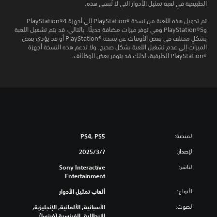
الطبيعية في لعبة تمثيل الأدوار التي لا تُنسى هذه.
تم تحويل هذه اللعبة من نسخة PlayStation®‎ إلى أجهزة PlayStation®4
وPlayStation®5 وهي توفر ميزات مضافة حديثًا. بالتالي، قد يتم تشغيل اللعبة
بشكلٍ مختلف في بعض الأوقات عن نسخة PlayStation®‎ أو قد يؤدي بعض
الميزات إلى عدم تشغيل اللعبة بشكل صحيح. ولا تدعم هذه النسخة أجهزة
PlayStation®‎ الطرفية، لذلك قد يتوفر بعض الوظائف.
المنصة:
PS4, PS5
الإصدار:
7‏/3‏/2025
الناشر:
Sony Interactive
Entertainment
الأنواع:
ألعاب تمثيل الأدوار
الصوت:
الأسبانية, الألمانية, الإنجليزية,
الإيطالية, الفرنسية (فرنسا)