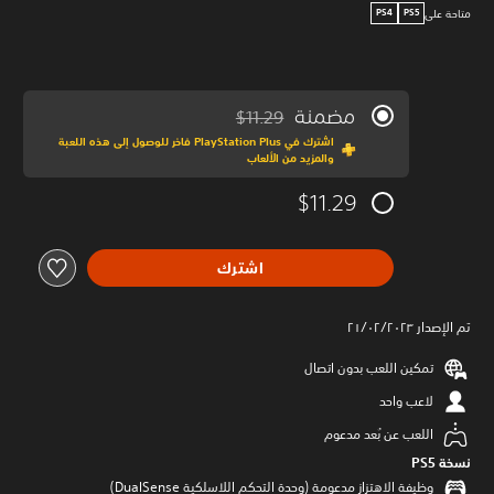
متاحة على
PS4
PS5
مضمنة
$11.29
مخصوم من السعر الأصلي البالغ $11.29‏
اشترك في PlayStation Plus فاخر للوصول إلى هذه اللعبة
والمزيد من الألعاب
$11.29
اشترك
تم الإصدار ٢١/٠٢/٢٠٢٣
تمكين اللعب بدون اتصال
لاعب واحد
اللعب عن بُعد مدعوم
نسخة PS5‏
وظيفة الاهتزاز مدعومة (وحدة التحكم اللاسلكية DualSense‏)