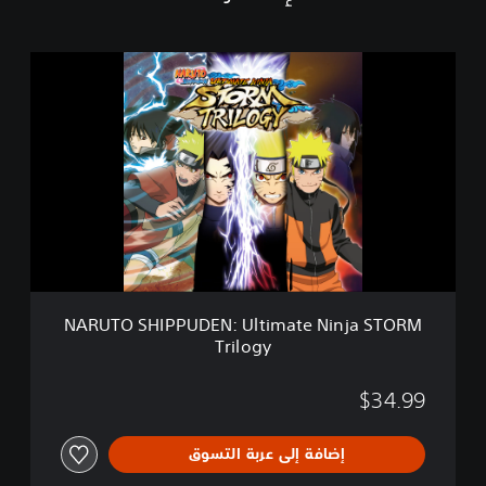
N
A
R
U
T
O
S
H
I
P
P
U
D
NARUTO SHIPPUDEN: Ultimate Ninja STORM
E
Trilogy
N
:
U
$34.99
l
t
إضافة إلى عربة التسوق
i
m