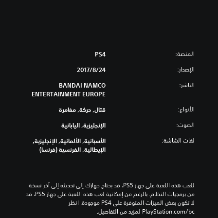
t
e
N
i
n
j
المنصة:
PS4
a
S
الإصدار:
24‏/8‏/2017
T
الناشر:
BANDAI NAMCO
O
ENTERTAINMENT EUROPE
R
M
الأنواع:
قتال, حركة, مغامرة
L
e
الصوت:
الإنجليزية, اليابانية
g
لغات الشاشة:
الأسبانية, الألمانية, الإنجليزية,
a
الإيطالية, الفرنسية (فرنسا)
c
y
للعب هذه اللعبة على جهاز PS5، قد يحتاج جهازك إلى تحديثه إلى آخر نسخة 
من برمجيات النظام. بالرغم من إمكانية لعب هذه اللعبة على جهاز PS5، قد 
لا تكون بعض الميزات المتوفرة على PS4 موجودة. انظر 
‎PlayStation.com/bc لمزيد من التفاصيل.