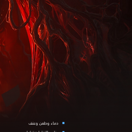
دماء وطعن وعنف