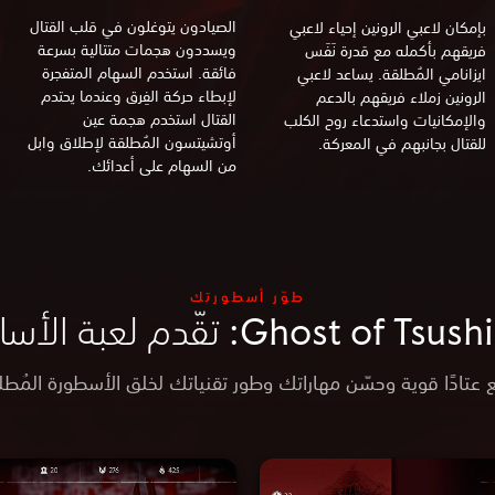
الصيادون يتوغلون في قلب القتال
بإمكان لاعبي الرونين إحياء لاعبي
ويسددون هجمات متتالية بسرعة
فريقهم بأكمله مع قدرة نَفَس
فائقة. استخدم السهام المتفجرة
ايزانامي المُطلقة. يساعد لاعبي
لإبطاء حركة الفِرق وعندما يحتدم
الرونين زملاء فريقهم بالدعم
القتال استخدم هجمة عين
والإمكانيات واستدعاء روح الكلب
أوتشيتسون المُطلقة لإطلاق وابل
للقتال بجانبهم في المعركة.
من السهام على أعدائك.
طوّر أسطورتك
Ghost of T: تقّدم لعبة الأساطير
 عتادًا قوية وحسّن مهاراتك وطور تقنياتك لخلق الأسطورة المُطل