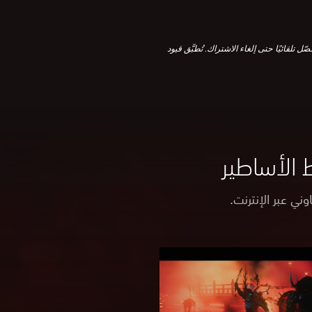
رنت. PlayStation®Plus اشتراك مستمر برسوم متكررة تحصّل تلقائيًا حتى إلغاء الاشتراك. تُطبَّق قيود
ني عبر الإنترنت.