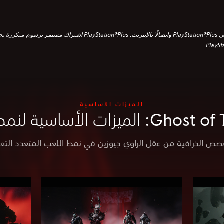
*يتطلب تنزيل نمط الأساطير ولعبه اشتراكًا في PlayStation®Plus‏ واتصالًا بالإنت
PlayS‏
.
الميزات الأساسية
زات الأساسية لنمط الأساطير
قصص الخرافية من عقل الراوي جيوزين في نمط اللعب المتعدد التعاو