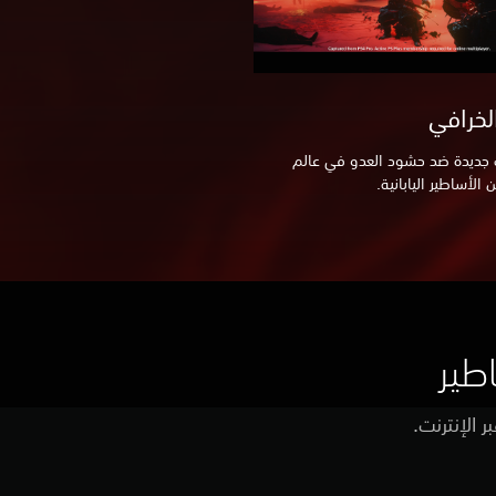
لخرافي
 جديدة ضد حشود العدو في عالم
لأساطير اليابانية.
 الإنترنت.