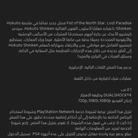
Fist of the North Star: Lost Paradise فصل جديد تمامًا في ملحمة Hokuto
Shinken‎! باعتباره معلمًا لأسلوب الفنون القتالية Hokuto Shinken‎، سيدمر
كينشيرو الأعداء عن بكرة أبيهم مستخدمًا العشرات من الأساليب الوحشية
والأيقونية المتجددة جميعًا بدقة من مانغا الأصلية. فيما وراء المعارك، يستطيع
كينشيرو التعامل مع مواطني عدن والارتقاء بمهاراته كمعلم Hokuto Shinken‎
إلى آفاق جديدة من خلال هذه الإنجازات العظيمة مثل السقاية في الحانة،
وسباق العربات في البراري والمزيد!
يدعم هذا المنتج اللغات التالية: الإنجليزية
عمليات شراء اختيارية من داخل اللعبة
1 لاعب
DUALSHOCK‎®4 وظيفة الاهتزاز
إخراج الفيديو 720p,1080i,1080p
تنزيل هذا المنتج عرضة لشروط خدمة PlayStation Network وشروط استخدام
البرنامج الخاصة بنا بالإضافة إلى أي أحكام إضافية محددة تطبق على هذا المنتج.
إذا كنت لا ترغب في قبول هذه الشروط، لا تقوم بتنزيل هذا المنتج. راجع شروط
الخدمة لمزيد من المعلومات الهامة.
مبلغ يدفع مرة واحدة مقابل ترخيص للتنزيل على عدة أجهزة PS4. تسجيل الدخول