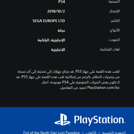
المنصة:
PS4
الإصدار:
2‏/10‏/2018
الناشر:
SEGA EUROPE LTD
الأنواع:
حركة
الصوت:
الإنجليزية, اليابانية
لغات الشاشة:
الإنجليزية
للعب هذه اللعبة على جهاز PS5، قد يحتاج جهازك إلى تحديثه إلى آخر نسخة 
من برمجيات النظام. بالرغم من إمكانية لعب هذه اللعبة على جهاز PS5، قد 
لا تكون بعض الميزات المتوفرة على PS4 موجودة. انظر 
‎PlayStation.com/bc لمزيد من التفاصيل.
الصفحة الرئيسية
الألعاب
Fist of the North Star Lost Paradise