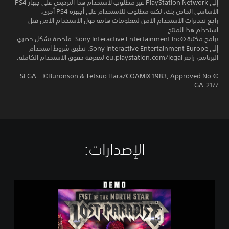
إلى PlayStation Network غير مطلوب لاستخدام هذا الترخيص على جهاز PS4
الأساسي الخاص بك، لكنه مطلوب للاستخدام على أجهزة PS4 أخرى.
راجع تحذيرات الاستخدام الآمن لمعلومات هامة حول الاستخدام الآمن قبل
استخدام هذا المنتج.
برامج مكتبة ©Sony Interactive Entertainment Inc. ملخصة بشكل حصري
إلى Sony Interactive Entertainment Europe. تطبق شروط استخدام
البرنامج، راجع eu.playstation.com/legal لمعرفة حقوق الاستخدام الكاملة.
©SEGA ©Buronson & Tetsuo Hara/COAMIX 1983, Approved No.
GA-2177
الإصدارات:‏
F
i
s
t
o