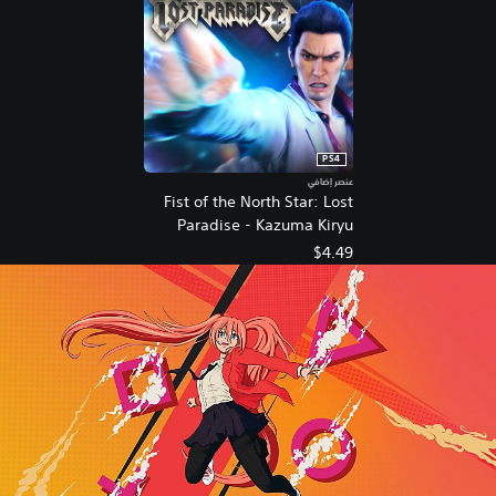
e
PS4
عنصر إضافي
Fist of the North Star: Lost
Paradise - Kazuma Kiryu
Skin
$4.49