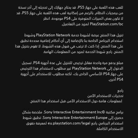
للعب هذه اللعبة على جهاز PS5، قد يحتاج جهازك إلى تحديثه إلى آخر نسخة 
من برمجيات النظام. بالرغم من إمكانية لعب هذه اللعبة على جهاز PS5، قد 
لا تكون بعض الميزات المتوفرة على PS4 موجودة. انظر 
‎PlayStation.com/bc لمزيد من التفاصيل.
تنزيل هذا المنتج عرضة لشروط خدمة PlayStation Network وشروط 
استخدام البرنامج الخاصة بنا بالإضافة إلى أي أحكام إضافية محددة تطبق 
على هذا المنتج. إذا كنت لا ترغب في قبول هذه الشروط، لا تقوم بتنزيل هذا 
المنتج. راجع شروط الخدمة لمزيد من المعلومات الهامة.
مبلغ يدفع مرة واحدة مقابل ترخيص للتنزيل على عدة أجهزة PS4. تسجيل 
الدخول إلى PlayStation Network غير مطلوب لاستخدام هذا الترخيص 
على جهاز PS4 الأساسي الخاص بك، لكنه مطلوب للاستخدام على أجهزة 
PS4 أخرى.
راجع 
تحذيرات الاستخدام الآمن
 لمعلومات هامة حول الاستخدام الآمن قبل استخدام هذا المنتج.
برامج مكتبة ©Sony Interactive Entertainment Inc. ملخصة بشكل 
حصري إلى Sony Interactive Entertainment Europe. تطبق شروط 
استخدام البرنامج، راجع eu.playstation.com/legal لمعرفة حقوق 
الاستخدام الكاملة.