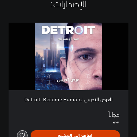
الإصدارات:‏
ا
ل
ع
ر
ض
ا
ل
ت
ج
ر
ي
ب
ي
العرض التجريبي لـDetroit: Become Human
ل
ـ
D
مجاناً
e
عرض
t
r
إضافة إلى المكتبة
o