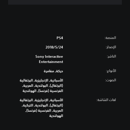
س
ا
ن
ي
ة
المنصة:
PS4
الإصدار:
24‏/5‏/2018
الناشر:
Sony Interactive
Entertainment
الأنواع:
حركة, مغامرة
الصوت:
الأسبانية, الإنجليزية, البرتغالية
(البرتغال), البولندية, العربية,
الفرنسية (فرنسا), الهولندية
لغات الشاشة:
الأسبانية, الإنجليزية, البرتغالية
(البرتغال), البولندية, التركية,
العربية, الفرنسية (فرنسا),
الهولندية