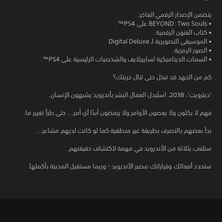
يتضمن الإصدار الرقمي الفاخر:
• BEYOND: Two Souls على PS4™.
• كتاب الفنون الرقمية.
• الموسيقى التصويرية لـ Digital Deluxe
• الصور الرمزية.
• السمات الديناميكية لسايبرلايف والشخصيات الرئيسية على PS4™.
كم من الجهد قد تبذل حتى تنال حريتك؟
'ديترويت'، 2038. استُبدل العمال البشر بأندرويد يشبهون الإنسان.
فهم لا يكلون ولا يعصون الأوامر ولا يرفضون أبدًا أي أمر... حتى طرأ تغيير ما.
بدأ بعضهم بالتصرف بطريقة غير منطقية كما لو كانت لديهم مشاعر...
ستلعب بثلاثة من الأندرويد في مهمة لاكتشاف حقيقتهم.
ستحدد أفعالك وقراراتك مصير الأندرويد - وربما مستقبل المدينة بأكملها.