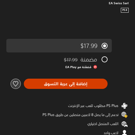
EA Swiss Sarl
PS4
$17.99
مضمنة
$17.99
مخصوم من السعر الأصلي البالغ $17.99‏
مُضمّنة مع EA Play‏
إضافة إلى عربة التسوق
تدعم إلى ما يصل 8 لاعبين متصلين عن طريق PS Plus‏
اللعب المتصل اختياري
لاعب واحد