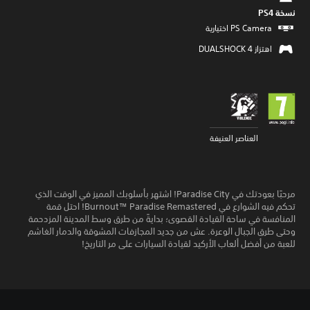
نسخة PS4‏
اهتزاز DUALSHOCK 4‏
العناصر العنيفة
مرحبًا بعودتك في Paradise City! اشتهر بأسلوبك المميز في الوقت الذي
تحكم فيه الشوارع في Burnout™ Paradise Remastered! احتل قمة
المنافسة في ساحة القيادة القصوى؛ بدايةً من طرق وسط المدينة المزدحمة
وحتى طرق الجبال الوعرة. عش من جديد المجازفات المشوقة والدمار الغاشم
للعبة من أفضل ألعاب الأركيد لقيادة السيارات على مر التاريخ!