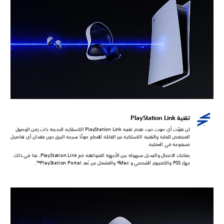
تقنية PlayStation Link
لن تفوّت أي صوت حيث تقدم تقنية PlayStation Link اللاسلكية الجديدة ذات زمن الوصول
المنخفض للغاية والتقنية اللاسلكية غير القابلة للقطع صوتًا بسرعة البرق دون فقدان أي تفاصيل
مسموعة في العملية.
يمكنك الاتصال والتبديل بسهولة بين الأجهزة المتوافقة مع PlayStation Link، بما في ذلك
جهاز PS5 والكمبيوتر الشخصي و Mac® والمشغل عن بُعد PlayStation Portal™.