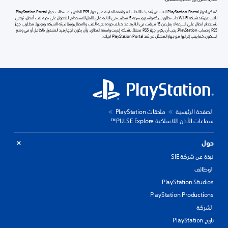
*يمكن لجهاز PlayStation Portal للعب عن بُعد بث الألعاب المتوافقة المثبتة على جهاز PS5 الخاص بك. يتطلب جهاز PlayStation Portal
للعب عن بُعد شبكة Wi-Fi ذات نطاق شبكة واسع وبسرعة 5 ميجابت في الثانية على الأقل للاستخدام. للحصول على تجربة لعب أفضل، يُوصى
باستخدام اتصال عالي السرعة لا يقل عن 15 ميجابت في الثانية. قد تختلف جودة تجربة اللعب والاتصال وفقًا لبيئة الشبكة وقوتها. مطلوب جهاز
PS5 وحساب PlayStation. يجب أن يكون جهاز PS5 متصلاً بشبكة إنترنت واسعة النطاق، وأن يكون الجهاز قيد التشغيل بالكامل أو في وضع
السكون، كما يجب إقرانها مع جهاز المشغّل عن بُعد PlayStation Portal لديك.
الصفحة الرئيسية
ملحقات PlayStation
سماعات الأذن اللاسلكية PULSE Explore™
حول
نبذة عن شركة SIE
الوظائف
PlayStation Studios
PlayStation Productions
الشركة
تاريخ PlayStation