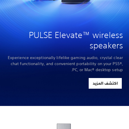
PULSE Elevate™ wireless
speakers
Experience exceptionally lifelike gaming audio, crystal clear
chat functionality, and convenient portability on your PS5®,
PC, or Mac® desktop setup.
اكتشف المزيد