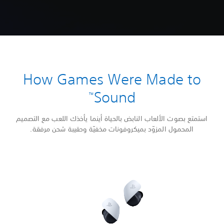
How Games Were Made to
Sound
™
استمتع بصوت الألعاب النابض بالحياة أينما يأخذك اللعب مع التصميم
المحمول المزوّد بميكروفونات مخفيّة وحقيبة شحن مرفقة.