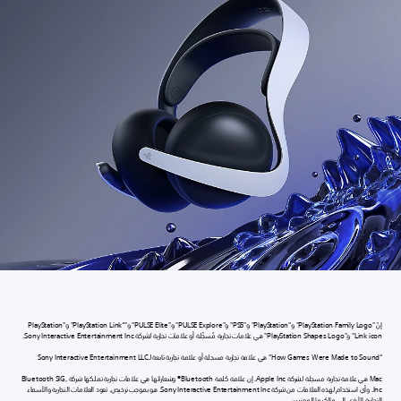
إنّ "PlayStation Family Logo" و"PlayStation" و"PS5" و"PULSE Explore" و"PULSE Elite" و"“PlayStation Link" و"PlayStation
Link icon" و"PlayStation Shapes Logo" هي علامات تجارية مُسجّلة أو علامات تجارية لشركة Sony Interactive Entertainment Inc.
“How Games Were Made to Sound” هي علامة تجارية مسجلة أو علامة تجارية تابعة لـSony Interactive Entertainment LLC
Mac هي علامة تجارية مسجلة لشركة Apple Inc. إن علامة كلمة Bluetooth® وشعاراتها هي علامات تجارية تملكها شركة Bluetooth SIG,
Inc. وأي استخدام لهذه العلامات من شركة Sony Interactive Entertainment Inc. هو بموجب ترخيص. تعود العلامات التجارية والأسماء
التجارية الأخرى إلى مالكيها المعنيين.