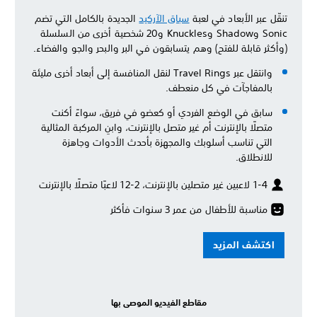
تنقّل عبر الأبعاد في لعبة
سباق الآركيد
الجديدة بالكامل التي تضم
Sonic وShadow وKnuckles و20 شخصية أخرى من السلسلة
(وأكثر قابلة للفتح) وهم يتسابقون في البر والبحر والجو والفضاء.
وانتقل عبر Travel Rings لنقل المنافسة إلى أبعاد أخرى مليئة
بالمفاجآت في كل منعطف.
سابق في الوضع الفردي أو كعضو في فريق، سواءً أكنت
متصلًا بالإنترنت أم غير متصل بالإنترنت، وابنِ المركبة المثالية
التي تناسب أسلوبك والمجهزة بأحدث الأدوات وجاهزة
للانطلاق.
1-4 لاعبين غير متصلين بالإنترنت، 2-12 لاعبًا متصلًا بالإنترنت
مناسبة للأطفال من عمر 3 سنوات فأكثر
اكتشف المزيد
مقاطع الفيديو الموصى بها