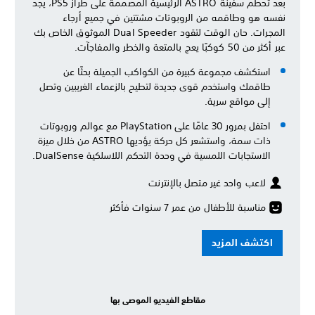
بعد تحطم سفينة ASTRO الرئيسية المصممة على طراز PS5، يجد
نفسه هو وطاقمه من الروبوتات مشتتين في جميع أرجاء
المجرات. حان الوقت لتقود Dual Speeder الموثوق الخاص بك
عبر أكثر من 50 كوكبًا يعج بالمتعة والخطر والمفاجآت.
استكشف مجموعة كبيرة من الكواكب الجميلة بحثًا عن
طاقمك واستخدم قوى جديدة لتطيح بالزعماء الغريبين وتصل
إلى مواقع سرية.
احتفل بمرور 30 عامًا على PlayStation مع عوالم وروبوتات
ذات سمة، واستشعر كل حركة يؤديها ASTRO من خلال ميزة
الاستجابات اللمسية في وحدة التحكم اللاسلكية DualSense.
لاعب واحد غير متصل بالإنترنت
مناسبة للأطفال من عمر 7 سنوات فأكثر
اكتشف المزيد
مقاطع الفيديو الموصى بها