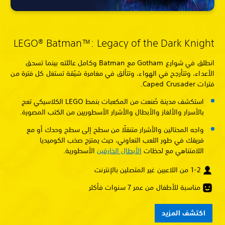
LEGO® Batman™: Legacy of the Dark Knight
انطلق في شوارع Gotham مع Batman وكامل عائلته بينما تسحق
الأعداء، وتتأرجح في الهواء، وتتألق في مغامرة شيّقة تستغل كل فترة من
فترات Caped Crusader.
استكشف مدينة صُنعت من المكعبات بنمط LEGO الكلاسيكي تعج
بالأسرار والألغاز والأبطال والأشرار الأسطوريين من الكتب المصورة.
واجه المحتالين والأشرار متنقلًا من سطح إلى سطح وحدك أو مع
فريقك في طور اللعب التعاوني، حيث يمتزج صخب الكوميديا
اللامتناهي مع لحظات
الأبطال الخارقين
الأسطورية.
1-2 من اللاعبين غير المتصلين بالإنترنت
مناسبة للأطفال من عمر 7 سنوات فأكثر
اكتشف المزيد