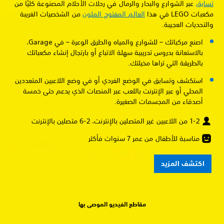
تسابق
عبر الشوارع والبحار والرمال في رحلات الأحلام المصنوعة كليًا من
مكعبات LEGO في هذا
العالم المفتوح الملون
من الشخصيات الغريبة
والتحديات العجيبة.
اصنع مركباتك – للشوارع والمياه والطرق الوعرة – في Garage،
بالاستعانة بدروس تدريبية سهلة الاتباع أو بارتجال إنشاء مكعباتك
بالطريقة التي تراها مخيلتك.
استكشف وتسابق في الوضع الفردي أو في وضع اللاعبين المتعددين
المحلي أو عبر الإنترنت باللعب عبر المنصات الذي يدعم حتى خمسة
أصدقاء من المجسمات الصغيرة.
1-2 من اللاعبين غير المتصلين بالإنترنت، 2-6 متصلين بالإنترنت
مناسبة للأطفال من عمر 7 سنوات فأكثر
اكتشف المزيد
مقاطع الفيديو الموصى بها