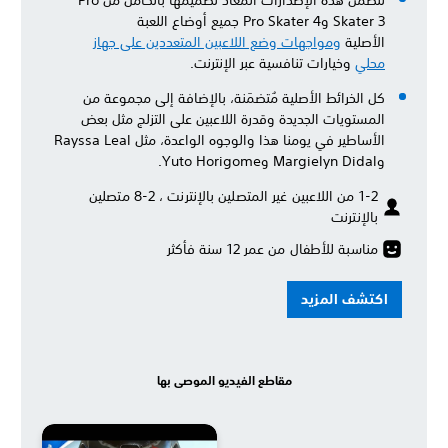
تتضمن هذه الإصدارات المُعاد تصميمها بالكامل من Pro
Skater 3 وPro Skater 4 جميع أوضاع اللعبة
الأصلية
ومواجهات وضع اللاعبين المتعددين على جهاز
محلي
وخيارات تنافسية عبر الإنترنت.
كل الخرائط الأصلية مُتضمَنة، بالإضافة إلى مجموعة من
المستويات الجديدة وقدرة اللاعبين على التزلج مثل بعض
الأساطير في يومنا هذا والوجوه الواعدة، مثل Rayssa Leal
وMargielyn Didal وYuto Horigome.
1-2 من اللاعبين غير المتصلين بالإنترنت ، 2-8 متصلين
بالإنترنت
مناسبة للأطفال من عمر 12 سنة فأكثر
اكتشف المزيد
مقاطع الفيديو الموصى بها