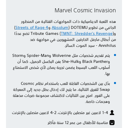
Marvel Cosmic Invasion
هذه اللعبة الديناميكية ذات المواجهات القتالية من المنظور
الجانبي من تطوير DOTEMU (
Absolum
و
Streets of Rage 4
)
وTribute Games (
TMNT: Shredder's Revenge
) تضع عددًا
من أبطال مارفل الخارقين المشهورين في مواجهة ضد
Annihilus - سيد الموت السائر.
يتم تقديم شخصيات مثل Wolverine وSpider-Man وStorm
وBlack Panther وShe-Hulk بفن البكسل الجميل، كما أن
أسلوب اللعب البسيط يضمن تجربة يمكن لأي شخص الاستمتاع
بها.
بدّل بين الشخصيات القابلة للعب باستخدام نظام Cosmic
Swap للفرق الثنائية، ما يتيح لك إدخال بطل جديد إلى المعركة
على الفور. امزج بين الثنائيات لاكتشاف مجموعة ضربات مذهلة
وهجمات خاصة.
1-4 لاعبين غير متصلين بالإنترنت، 2-4 لاعبين متصلين بالإنترنت
مناسبة للأطفال من عمر 12 سنة فأكثر