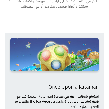
انطلق في مغامرات كبيرة إلى أراضٍ غير معروفة، واكتشف شخصيات
مختلفة وأشرارًا فاسدين بمفردك أو مع الأصدقاء.
Once Upon a Katamari
استمتع بأوقات رائعة في مغامرة Katamari الجديدة كليًا مع
قصة تمتد عبر الزمن لزيارة Jurassic وthe Ice Age والعديد من
العصور المثيرة الأخرى.