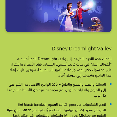
Disney Dreamlight Valley
تأخذك هذه اللعبة اللطيفة إلى وادي Dreamlight الذي أفسدته
"أشواك الليل" في حدث غريب يُسمى: النسيان. فقد الأبطال والأشرار
على حد سواء ذكرياتهم، ولإعادة الأمور إلى نصابها، سيتعين عليك إنقاذ
هذا الوادي وتحويله إلى موطن آمن.
البستنة والصيد والجمع والطبخ – يأخذ الوادي اللاعبين من الشواطئ
إلى المروج والغابات والجبال، مع مجموعة غنية من الأنشطة لتنفيذها
كل يوم.
تقدم الشخصيات من جميع فترات الرسوم المتحركة قصصًا تعزز
المجتمع بمجرد إكمال مهامها. التقط صورًا ذاتية مع Stitch وابنِ منزلًا
للطيور مع Mickey وMinnie واستمتع بالانغماس في مختبر Jack