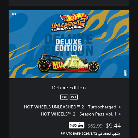
D
e
l
u
x
e
E
d
i
t
i
o
n
Deluxe Edition
PS5
PS4
HOT WHEELS UNLEASHED™ 2 - Turbocharged
HOT WHEELS™ 2 - Season Pass Vol. 1
$9.44
$62.99
وفّر 85%‏
مخصوم من السعر الأصلي البالغ $62.99‏
ينتهي العرض في 12‏/8‏/2026 10:59 PM UTC‏