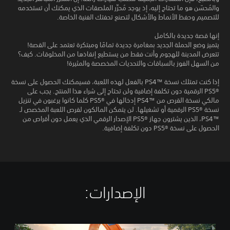
والمُحسّن هو ما تحتاج إليه، إذ يوجد مُحرِّر الملصقات الذي يمكنك أن تستخدمه
للتصميم وحفظ الأنماط والأشكال لتصنع تحفتك الفنية الخاصة.
إنها قصة جديدة بالكامل
يتميز وضع الحملة الجديد بمغامرة جديدة تمامًا ومبتكرة تعتمد على القصة!
تتعرض المدينة للهجوم وأنت فقط من يستطيع إنقاذها من المخلوقات. كيف؟
من السهل الفوز بالسباقات والتحديات المخصصة والمثيرة!
إذا كنت تمتلك نسخة PS4™‎ بالفعل لهذه اللعبة، فسيمكنك الحصول على نسخة
PS5®‎ الرقمية دون تكلفة إضافية ولن تحتاج إلى شراء هذا المنتج. يجب على
مالكي نسخة القرص من PS4™‎ إدخالها في PS5®‎ كلما كانوا يرغبون في تنزيل
نسخة PS5®‎ الرقمية أو تشغيلها. لن يتمكن المالكون لقرص اللعبة المخصص لـ
PS4™‎، الذين يشترون جهاز PS5®‎ الإصدار الرقمي الذي يعمل دون أقراص من
الحصول على نسخة PS5®‎ دون تكلفة إضافية.
الإصدارات:‏
S