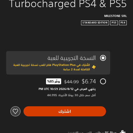
Turbocharged PS4 & PS5
MILESTONE SRL
STANDARD EDITION
PS5
PS4
النسخة التجريبية للعبة
اشترك في PlayStation Plus فاخر للعب نسخة تجريبية للعبة
الكاملة لمدة 2 ساعة
$6.74
$44.99
وفّر 85%‏
مخصوم من السعر الأصلي البالغ $44.99‏
ينتهي العرض في 12‏/8‏/2026 10:59 PM UTC‏
أقل سعر خلال 30 يومًا الأخيرة: $44.99‏
اشترك