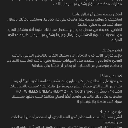
مهارات مخصّصة ستؤثر بشكل مباشر على الأداء.
أماكن جديدة يمكن أن تطلق عليها
استكشِف 5 مواقع جديدة كليًا، وتعرّف على كل خباياها، وستشعر وكأنك بالمنزل
سواء كنت هناك وعلى المنصّة.
الأراضي الجديدة هي مدخل جديد رائع ستجعل سباقاتك مثيرة أكثر وتشكل المزيد
من التحديات. ستؤثر الحشائش والرمال وغيرها بشكلٍ مباشر على طريقة معالجة
المركبة.
افتخر بحركاتك
بالإضافة إلى الانجراف و Boost، الآن يمكنك التفاخر بالاندفاع الجانبي والوثب
الفردي والمزدوج. استخدم هذه المهارات بحكمة وفي الوقت المناسب لتتصادم
بأعدائك وتُبعدهم عن المسار... أو يمكن أن تتجنَّبا بكل بساطة!
كما تحب تمامًا
هل تجرؤ على الانطلاق في كل سباق وأنت تشعر بحماسة الأدرينالين؟ أو ربما
تكون من النوع الذي يحب أن يختبر حدوده؟ هل قلت إنك ""معجب بالتصادمات
الكبيرة""؟ حسنًا، إن HOT WHEELS UNLEASHED™ 2 - Turbocharged
ستوفرك بكل ذلك والمزيد. وتوجد أيضًا أوضاع مختلفة للعب وكلها سيعجبك،
سواء كنت متصلاً بالإنترنت أو لا.
عبّر عن إبداعيتك
أنشِئ مسار أحلامك باستخدام مُحرر التتبع القوي، أو استخدم أفضل الإبداعات
من المجتمع!
وبالطبع، فإن المسارات الجميلة تتطلب سيارات رائعة. إن المُحرِّر المباشر الجديد