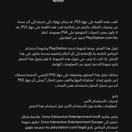
اليابانية
للعب هذه اللعبة على جهاز PS5، قد يحتاج جهازك إلى تحديثه إلى آخر نسخة 
من برمجيات النظام. بالرغم من إمكانية لعب هذه اللعبة على جهاز PS5، قد 
لا تكون بعض الميزات المتوفرة على PS4 موجودة. انظر 
‎PlayStation.com/bc لمزيد من التفاصيل.
تنزيل هذا المنتج عرضة لشروط خدمة‫ PlayStation وشروط استخدام 
البرنامج الخاصة بنا بالإضافة إلى أي أحكام إضافية محددة تطبق على هذا 
المنتج. إذا كنت لا ترغب في قبول هذه الشروط، لا تقم بتنزيل هذا المنتج. 
راجع شروط الخدمة لمزيد من المعلومات الهامة.
يمكنك تنزيل هذا المحتوى وتشغيله على جهاز PS5 الرئيسي المرتبط بحسابك 
(عن طريق إعداد "مشاركة الجهاز واللعب بدون اتصال") وعلى أي جهاز PS5 
آخر حين تسجل الدخول باستخدام نفس الحساب.
راجع 
تحذيرات الاستخدام الآمن
 لمعلومات هامة حول الاستخدام الآمن قبل استخدام هذا المنتج.
برامج مكتبة ©Sony Interactive Entertainment Inc. ملخصة بشكل 
حصري إلى Sony Interactive Entertainment Europe. تطبق شروط 
استخدام البرنامج، راجع eu.playstation.com/legal لمعرفة حقوق 