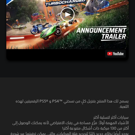
يسمح لك هذا المنتج بتنزيل كلٍ من نسختي PS4™‎ و PS5®‎ الرقميتين لهذه
اللعبة.
سيارات أكثر لتسلية أكثر
الأشياء المهمة أولاً: فرِّغ مساحة في رفك الافتراضي لأنه يمكنك الوصول إلى
أكثر من 130 مركبة ذات أشكال متنوعة أكثر!
يوجد أيضًا نظام جديد كليًا لتحديد فئة المركبات، والتي يمكن ترقيتها عبر شجرة