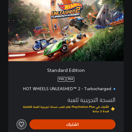
t
a
n
d
a
r
d
E
d
i
t
i
Standard Edition
o
n
PS5
PS4
HOT WHEELS UNLEASHED™ 2 - Turbocharged
النسخة التجريبية للعبة
اشترك في PlayStation Plus فاخر للعب نسخة تجريبية للعبة الكاملة
لمدة 2 ساعة
اشترك