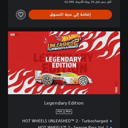
أقل سعر خلال 30 يومًا الأخيرة: $62.99‏
إضافة إلى عربة التسوق
L
e
g
e
n
d
a
r
y
E
d
i
t
Legendary Edition
i
o
PS5
PS4
n
HOT WHEELS UNLEASHED™ 2 - Turbocharged
HOT WHEELS™ 2 - Season Pass Vol. 1