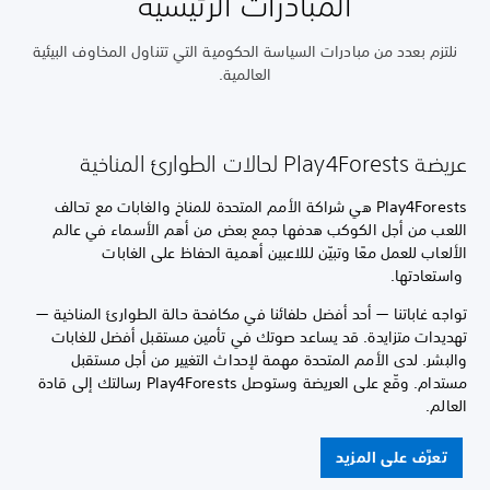
المبادرات الرئيسية
نلتزم بعدد من مبادرات السياسة الحكومية التي تتناول المخاوف البيئية
العالمية.
عريضة Play4Forests لحالات الطوارئ المناخية
Play4Forests هي شراكة الأمم المتحدة للمناخ والغابات مع تحالف
اللعب من أجل الكوكب هدفها جمع بعض من أهم الأسماء في عالم
الألعاب للعمل معًا وتبيّن لللاعبين أهمية الحفاظ على الغابات
واستعادتها.
تواجه غاباتنا — أحد أفضل حلفائنا في مكافحة حالة الطوارئ المناخية —
تهديدات متزايدة. قد يساعد صوتك في تأمين مستقبل أفضل للغابات
والبشر. لدى الأمم المتحدة مهمة لإحداث التغيير من أجل مستقبل
مستدام. وقّع على العريضة وستوصل Play4Forests رسالتك إلى قادة
العالم.
تعرَّف على المزيد