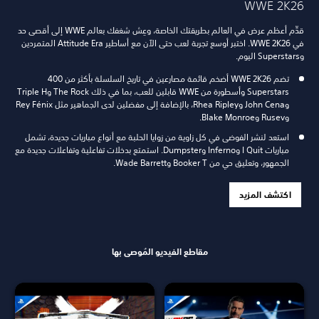
WWE 2K26
قدِّم أعظم عرض في العالم بطريقتك الخاصة، وعِش شغفك بعالم WWE إلى أقصى حد
في WWE 2K26. اختبر أوسع تجربة لعب حتى الآن مع أساطير Attitude Era المتمردين
وSuperstars اليوم.
تضم WWE 2K26 أضخم قائمة مصارعين في تاريخ السلسلة بأكثر من 400
Superstars وأسطورة من WWE قابلين للعب، بما في ذلك The Rock وTriple H
وJohn Cena وRhea Ripley، بالإضافة إلى مفضلين لدى الجماهير مثل Rey Fénix
وRusev وBlake Monroe.
استعد لنشر الفوضى في كل زاوية من زوايا الحلبة مع أنواع مباريات جديدة، تشمل
مباريات I Quit وInferno وDumpster. استمتع بدخلات تفاعلية وتفاعلات جديدة مع
الجمهور، وتعليق حي من Booker T وWade Barrett.
اكتشف المزيد
مقاطع الفيديو المُوصى بها