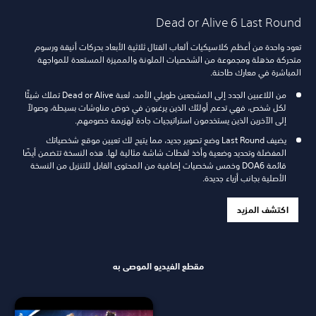
Dead or Alive 6 Last Round
تعود واحدة من أعظم كلاسيكيات ألعاب القتال ثلاثية الأبعاد بحركات أنيقة ورسوم
متحركة مذهلة ومجموعة من الشخصيات الملونة والمميزة المستعدة للمواجهة
المباشرة في معارك طاحنة.
من اللاعبين الجدد إلى المشجعين طويلي الأمد، لعبة Dead or Alive تملك شيئًا
لكل شخص، فهي تدعم أولئك الذين يرغبون في خوض مناوشات بسيطة، وصولاً
إلى الآخرين الذين يستخدمون استراتيجيات جادة لهزيمة خصومهم.
يضيف Last Round وضع تصوير جديد، مما يتيح لك تعيين موقع شخصياتك
المفضلة وتحديد وضعية وأخذ لقطات شاشة مثالية لها. هذه النسخة تتضمن أيضًا
قائمة DOA6 وخمس شخصيات إضافية من المحتوى القابل للتنزيل من النسخة
الأصلية بجانب أزياء جديدة.
اكتشف المزيد
مقطع الفيديو الموصى به