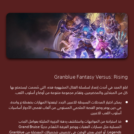
Granblue Fantasy Versus: Rising
ابلغ المجد في أحدث إصدار لسلسلة القتال المشهورة هذه، التي صُممت ليستمتع بها
كل من المبتدئين والمخضرمين، وتقدّم مجموعة متنوعة من أوضاع أسلوب اللعب.
يمكن اختيار المدخلات البسيطة للاعبين الجدد لينفذوا المهارات بضغطة زر واحدة،
في حين يوفر وضع القصة الملحمي المستوحى من ألعاب تقمص الأدوار أساسيات
أسلوب اللعب للاعبين.
خذ استراحة من المواجهات واستكشف ردهة الجزيرة المليئة بعوامل الجذب
المسلية مثل مسارات العقبات ووضع الفرقة المُقدّم حديثًا Grand Bruise
Legends، أو اقضِ بعض الوقت في تخصيص شخصياتك المفضلة من Granblue.