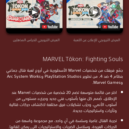
العرض الترويجي للإعلان عن اللعبة
العرض الترويجي للحراس المذهلين
MARVEL Tōkon: Fighting Souls
جمّع فريقك من شخصيات Marvel الأسطورية في أروع لعبة قتال جماعي
بنظام 4 ضد 4، من تطوير PlayStation Studios وArc System Works
وMarvel Games.
اختر من قائمة متوسعة تضم 20 شخصية من شخصيات Marvel عند
الإطلاق، صُمم كل منها بأسلوب فني جديد وجريء مستوحى من
أسلوب الأنمي، وجرّب تشكيلات فرق مختلفة لاكتشاف حركات قتالية
وتآزرات واستراتيجيات جديدة.
تجربة القتال غامرة وسلسة في آنٍ واحد، مع مجموعة واسعة من
الحركات الفريدة، وسلاسل الضربات والاستراتيجيات التي يمكن إتقانها.