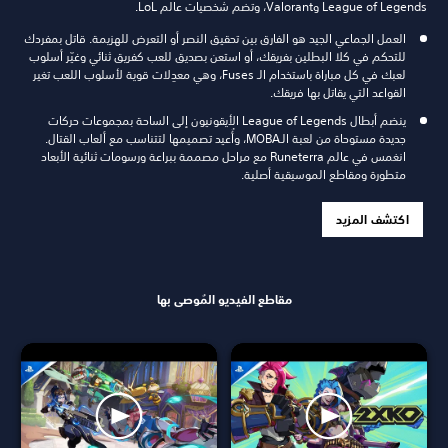
League of Legends وValorant، وتضم شخصيات عالم LoL.
العمل الجماعي الجيد هو الفارق بين تحقيق النصر أو التعرض للهزيمة. قاتل بمفردك
للتحكم في كلا البطلين بفريقك، أو استعن بصديق للعب كفريق ثنائي وغيّر أسلوب
لعبك في كل مباراة باستخدام الـ Fuses، وهي معدِلات قوية لأسلوب اللعب تغير
القواعد التي يقاتل بها فريقك.
ينضم أبطال League of Legends الأيقونيون إلى الساحة بمجموعات حركات
جديدة مستوحاة من لعبة الـMOBA، وأُعيد تصميمها لتتناسب مع ألعاب القتال.
انغمس في عالم Runeterra مع مراحل مصممة ببراعة ورسومات ثنائية الأبعاد
متطورة ومقاطع الموسيقية أصلية.
اكتشف المزيد
مقاطع الفيديو المُوصى بها