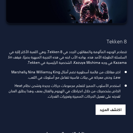
Tekken 8
تتصادم الوجوه المألوفة والمقاتلون الجدد في Tekken 8، وهي اللعبة الأكثر إثارة في
السلسلة الطويلة الأمد هذه. يواجه الأب ابنه في هذه التجربة المبهرة بصريًا، فيقف Jin
Kazama في وجه Kazuya Mishima، الشخصية الرئيسية في Tekken.
اختر مقاتلك من قائمة أسطورية تضم أمثال King وNina Williams وMarshall
Law، وخض معركة في بيئات قاسية تتفاعل مع أسلوبك في اللعب.
استخدم الأسلوب المميز لتتعلم مجموعات حركات جديدة وتشحن نظام Heat
الخاص بشخصيتك من خلال انخراطك في الهجوم والقتال بعنف، وهذا يطلق العنان
لقدرته على تفعيل الحركات المميزة وتعزيزات القدرات.
اكتشف المزيد