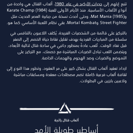
تتبع إرثهم إلى
حجرات الآركيد في عام 1980
، ألعاب القتال هي واحدة من
أنواع الألعاب الأساسية. منذ الأيام الأولى للعبة Karate Champ (1984)
وMat Mania (1985)، وحتى أحدث نسخة من جبابرة العصر الحديث مثل
Street Fighter وMortal Kombat، بقي نظام اللعبة الأساسي كما هو.
بالتركيز على قائمة من الشخصيات الفريدة، يُكلف اللاعبون بالتنافس في
سلسلة من المباريات الفردية بهدف تقليل نقاط حياة الخصم إلى الصفر
قبل نفاد الوقت. تُلعب عادةً بمنظور جانبي في ساحة قتال ثنائية الأبعاد،
ويتضمن اللعب تبادل الضربات المباشرة مع خصمك، مع التركيز على
التموضع والضربات وصد الهجوم والهجمات الخاصة.
ازداد تعقيد ألعاب القتال بشكل كبير على مر العقود، وتطور هذا النوع إلى
ثقافة ألعاب فرعية كاملة تضم مصطلحات معقدة ومسابقات مباشرة
ولاعبين بارزين في البطولات.
ألعاب قتال رائجة
أساطير طويلة الأمد