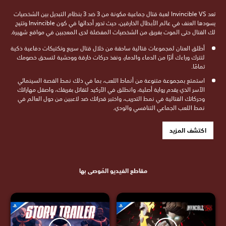
تعد Invincible VS لعبة قتال جماعية مكونة من 3 ضد 3 بنظام التبديل بين الشخصيات
يسودها العنف في عالم الأبطال الخارقين، حيث تدور أحداثها في كون Invincible وتتيح
لك القتال حتى الموت بفريق من الشخصيات المفضلة لدى المعجبين في مواقع شهيرة.
أطلق العنان لمجموعات قتالية ساحقة من خلال قتال سريع وتكتيكات دفاعية ذكية
لتترك وراءك أثرًا من الدماء والدمار، ونفذ حركات خارقة ووحشية لتسحق خصومك
تمامًا.
استمتع بمجموعة متنوعة من أنماط اللعب، بما في ذلك نمط القصة السينمائي
الآسر الذي يقدم رواية أصلية، وانطلق في الآركيد لتقاتل بفريقك، واصقل مهاراتك
وحركاتك القتالية في نمط التدريب، واختبر قدراتك ضد لاعبين من حول العالم في
نمط اللعب الجماعي التنافسي والودي.
اكتشف المزيد
مقاطع الفيديو المُوصى بها