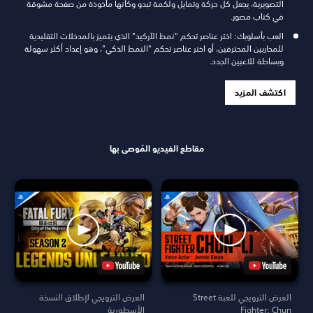
التصويرية، يجعل كل حركة وتمايل ولكمة تبدو وكأنها مأخوذة من صفحة مشوقة
في كتاب مصور.
العب بأسلوبك: اختر عناصر تحكم "نمط الآركيد" الذي يتميز بالمدخلات التقليدية
للمحاربين المحترفين، أو اختر عناصر تحكم "النمط الذكي"، وهو إعداد أكثر سهولة
وبساطة للاعبين الجدد.
اكتشف المزيد
مقاطع الفيديو المُوصى بها
العرض الترويجي للعبة Street
العرض الترويجي لإطلاق النسخة
Fighter: Chun
الأسطورية