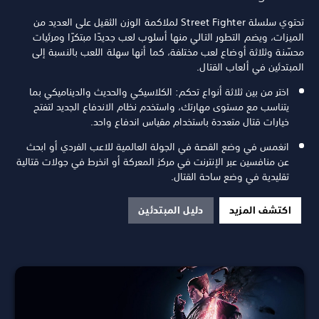
تحتوي سلسلة Street Fighter لملاكمة الوزن الثقيل على العديد من
الميزات، ويضم التطور التالي منها أسلوب لعب جديدًا مبتكرًا ومرئيات
محسّنة وثلاثة أوضاع لعب مختلفة، كما أنها سهلة اللعب بالنسبة إلى
المبتدئين في ألعاب القتال.
اختر من بين ثلاثة أنواع تحكم: الكلاسيكي والحديث والديناميكي بما
يتناسب مع مستوى مهارتك، واستخدم نظام الاندفاع الجديد لتفتح
خيارات قتال متعددة باستخدام مقياس اندفاع واحد.
انغمس في وضع القصة في الجولة العالمية للاعب الفردي أو ابحث
عن منافسين عبر الإنترنت في مركز المعركة أو انخرط في جولات قتالية
تقليدية في وضع ساحة القتال.
اكتشف المزيد
دليل المبتدئين