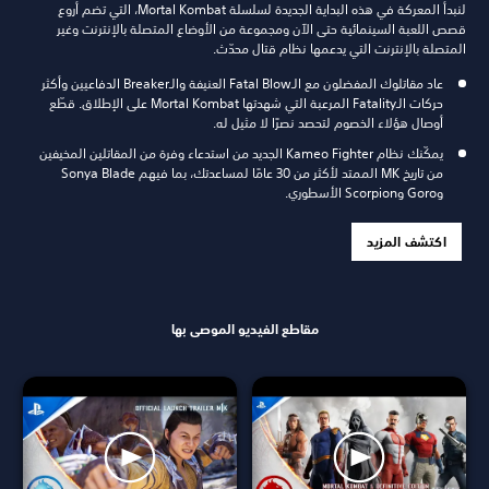
لنبدأ المعركة في هذه البداية الجديدة لسلسلة Mortal Kombat، التي تضم أروع
قصص اللعبة السينمائية حتى الآن ومجموعة من الأوضاع المتصلة بالإنترنت وغير
المتصلة بالإنترنت التي يدعمها نظام قتال محدّث.
عاد مقاتلوك المفضلون مع الـFatal Blow العنيفة والـBreaker الدفاعيين وأكثر
حركات الـFatality المرعبة التي شهدتها Mortal Kombat على الإطلاق. قطّع
أوصال هؤلاء الخصوم لتحصد نصرًا لا مثيل له.
يمكّنك نظام Kameo Fighter الجديد من استدعاء وفرة من المقاتلين المخيفين
من تاريخ MK الممتد لأكثر من 30 عامًا لمساعدتك، بما فيهم Sonya Blade
وGoro وScorpion الأسطوري.
اكتشف المزيد
مقاطع الفيديو الموصى بها