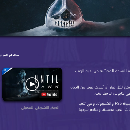
مقاطع الفيدي
 النسخة المحسّنة من لعبة الرعب
لكل قرار أن يُحدث فرقًا بين الحياة
ي كابوس لا مفر منه.
تمت إعادة تصميم Until Dawn لأجهزة PS5 والكمبيوتر، وهي تتميز
العرض التشويقي التفصيلي
يات العب محسّنة، وعناصر سردية