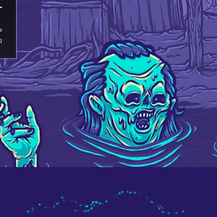
4
ه
وأ