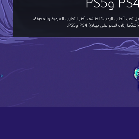
PS وPS5
ل تحب ألعاب الرعب؟ اكتشف أكثر التجارب المرعبة والمخيفة،
شدّها إثارةً للفزع على جهازيّ PS4 وPS5.