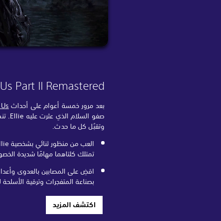
 Us Part II Remastered
بعد مرور خمسة أعوام على أحداث
 Us
صفو الس
وتقبُل كل ما حدث.
تمتلك كلتاهما مهامًا شديدة الخصو
اقضِ على المصابين بالعدوى وأعداء
بصناعة المتفجرات وترقية الأسلحة ل
اكتشف المزيد