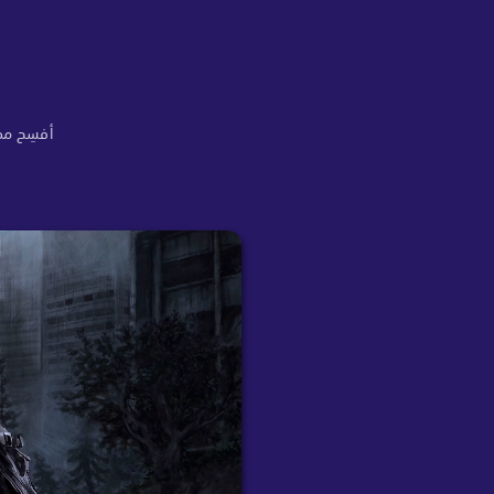
م
أفسِح مجا