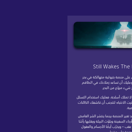
Still Wakes The
 على منصة بترولية متهالكة في بحر
عليك أن تساعد زملاءك في الطاقم
ز شيء مروّع من البحر.
لا تملك أسلحة، فعليك استخدام التسلل
يت الانتباه لتتجنب أن تكشفك الكائنات
بة.
تغير المنصة بينما ينتشر الشر الغامض
جاء السفينة ويلوّث البيئة ويقلبها رأسًا
قب – ويخرّب أيضًا الأجسام والعقول
جودة على متنها.