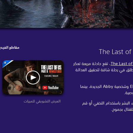
مقاطع الفيدي
The Last of
The Last of
، تقع حادثة مريعة تعكر
لام الذي عثرت عليه Ellie. تنطلق في رحلة شاقة لتحقيق العدالة
العب من منظور ثنائي بشخصية Ellie وشخصية Abby الجديدة، بينما
صية.
العرض التشويقي للميزات
 البشر باستخدام التخفي أو قم
لقتال بجموح.