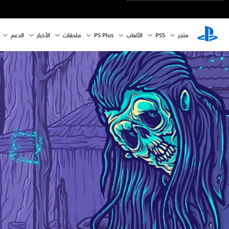
متجر
PS5‏
الألعاب
PS Plus
ملحقات
الأخبار
الدعم