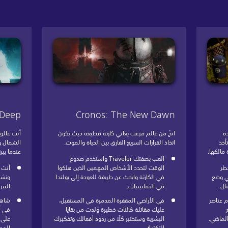
 Deep
Cronos: The New Dawn
32 بت هذه
انجُ من عالم مرعب يعاني كارثة فظيعة حيث يكون
أنت عالق
 أصلية وتأخذ
اتخاذ القرارات السريع الفارق بين الحياة والموت.
الشمال و
مالكها.
عندما يبر
العب بصفتك Traveler واستخدم صدوع
خطر
الوقت لتحدد الأشخاص المهمين الذين هلكوا
أنت 
ي وضع
في الكارثة وابحث عن طريقة للعودة إلى بولندا
وتشت
ال.
في الثمانينيات.
المرع
م عناصر
في الأراضي المقفرة المدمرة في المستقبل،
شاهد 
عليك مقاتلة كائنات خطيرة وُلدت من بقايا
في أر
الماضي.
البشرية وستختبر كلًا من ردود أفعالك وتفكيرك
على ع
التكتيكي.
المو