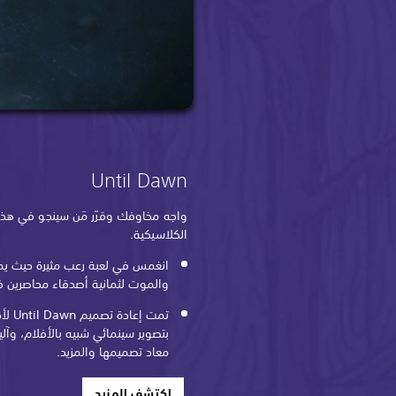
Until Dawn
واجه مخاوفك وقرّر مَن سينجو في هذه
الكلاسيكية.
انغمس في لعبة رعب مثيرة حيث يمكن 
والموت لثمانية أصدقاء محاصرين ف
بتصوير سينمائي شبيه بالأفلام، وآل
معاد تصميمها والمزيد.
اكتشف المزيد