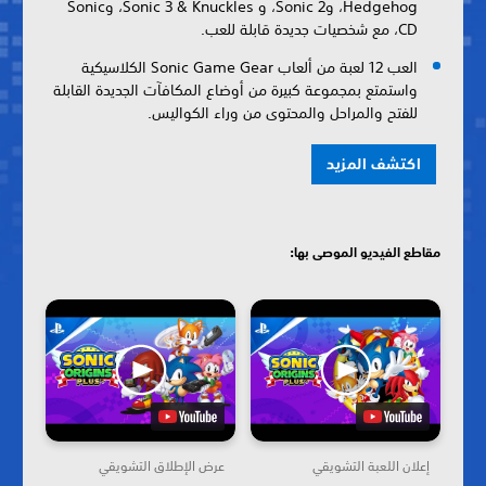
Hedgehog، وSonic 2، و Sonic 3 & Knuckles، وSonic
CD، مع شخصيات جديدة قابلة للعب.
العب 12 لعبة من ألعاب Sonic Game Gear الكلاسيكية
واستمتع بمجموعة كبيرة من أوضاع المكافآت الجديدة القابلة
للفتح والمراحل والمحتوى من وراء الكواليس.
اكتشف المزيد
مقاطع الفيديو الموصى بها:
إعلان اللعبة التشويقي
عرض الإطلاق التشويقي