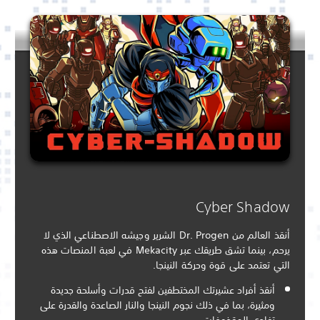
Cyber Shadow
أنقذ العالم من Dr. Progen الشرير وجيشه الاصطناعي الذي لا
يرحم، بينما تشق طريقك عبر Mekacity في لعبة المنصات هذه
التي تعتمد على قوة وحركة النينجا.
أنقذ أفراد عشيرتك المختطفين لفتح قدرات وأسلحة جديدة
ومثيرة، بما في ذلك نجوم النينجا والنار الصاعدة والقدرة على
تفادي المقذوفات.